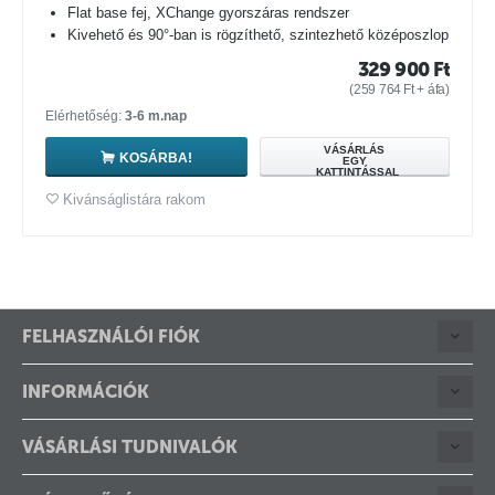
Flat base fej, XChange gyorszáras rendszer
Kivehető és 90°-ban is rögzíthető, szintezhető középoszlop
329 900
Ft
(
259 764
Ft
+ áfa)
Elérhetőség:
3-6 m.nap
VÁSÁRLÁS
KOSÁRBA!
EGY
KATTINTÁSSAL
Kivánságlistára rakom
FELHASZNÁLÓI FIÓK
INFORMÁCIÓK
VÁSÁRLÁSI TUDNIVALÓK