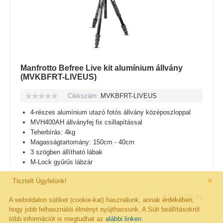
Manfrotto Befree Live kit alumínium állvány
(MVKBFRT-LIVEUS)
Cikkszám:
MVKBFRT-LIVEUS
4-részes alumínium utazó fotós állvány középoszloppal
MVH400AH állványfej fix csillapítással
Teherbírás: 4kg
Magasságtartomány: 150cm - 40cm
3 szögben állítható lábak
M-Lock gyűrűs lábzár
×
Tisztelt Ügyfelünk!
114 974
Ft
A weboldalon sütiket (cookie-kat) használunk, annak érdekében,
(
90 531
Ft
+ áfa)
hogy jobb felhasználói élményt nyújthassunk. A Süti beállításokról
több információt is megtudhat az
Raktáron
alábbi linken
.