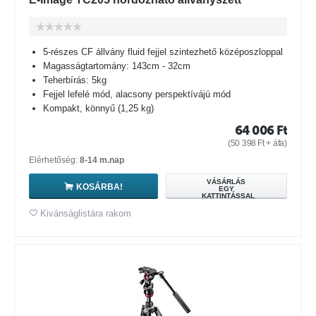
5-részes CF állvány fluid fejjel szintezhető középoszloppal
Magasságtartomány: 143cm - 32cm
Teherbírás: 5kg
Fejjel lefelé mód, alacsony perspektívájú mód
Kompakt, könnyű (1,25 kg)
64 006
Ft
(
50 398
Ft
+ áfa)
Elérhetőség:
8-14 m.nap
VÁSÁRLÁS
KOSÁRBA!
EGY
KATTINTÁSSAL
Kivánságlistára rakom