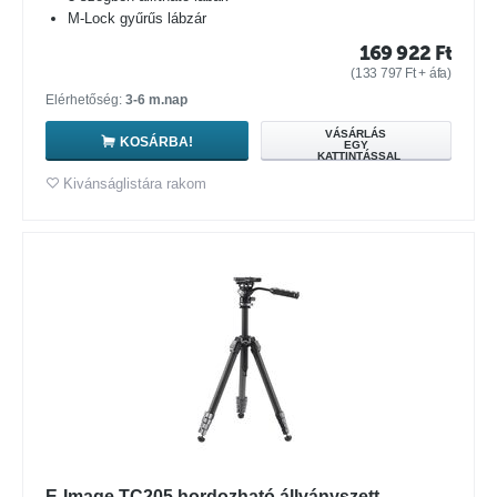
M-Lock gyűrűs lábzár
169 922
Ft
(
133 797
Ft
+ áfa)
Elérhetőség:
3-6 m.nap
VÁSÁRLÁS
KOSÁRBA!
EGY
KATTINTÁSSAL
Kivánságlistára rakom
E-Image TC205 hordozható állványszett