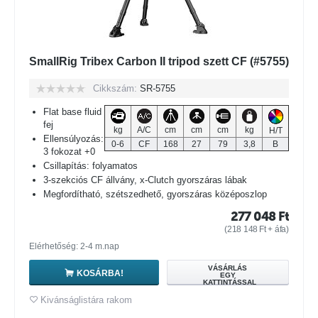
SmallRig Tribex Carbon II tripod szett CF (#5755)
Cikkszám:
SR-5755
Flat base fluid
fej
kg
A/C
cm
cm
cm
kg
H/T
Ellensúlyozás:
0-6
CF
168
27
79
3,8
B
3 fokozat +0
Csillapítás: folyamatos
3-szekciós CF állvány, x-Clutch gyorszáras lábak
Megfordítható, szétszedhető, gyorszáras középoszlop
277 048
Ft
(
218 148
Ft
+ áfa)
Elérhetőség: 2-4 m.nap
VÁSÁRLÁS
KOSÁRBA!
EGY
KATTINTÁSSAL
Kivánságlistára rakom