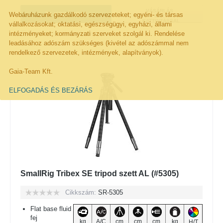
VÁSÁRLÁS
KOSÁRBA!
Webáruházunk gazdálkodó szervezeteket; egyéni- és társas
EGY
KATTINTÁSSAL
vállalkozásokat; oktatási, egészségügyi, egyházi, állami
Kivánságlistára rakom
intézményeket; kormányzati szerveket szolgál ki. Rendelése
leadásához adószám szükséges (kivétel az adószámmal nem
rendelkező szervezetek, intézmények, alapítványok).
Gaia-Team Kft.
ELFOGADÁS ÉS BEZÁRÁS
SmallRig Tribex SE tripod szett AL (#5305)
Cikkszám:
SR-5305
Flat base fluid
fej
kg
A/C
cm
cm
cm
kg
H/T