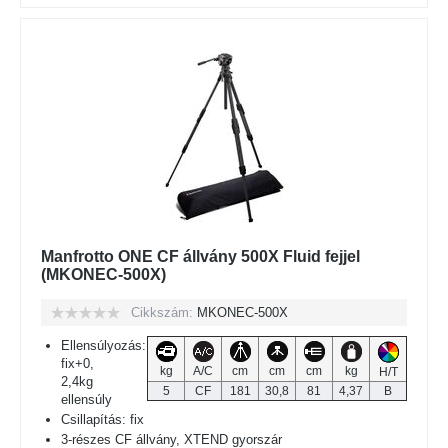
Manfrotto ONE CF állvány 500X Fluid fejjel
(MKONEC-500X)
Cikkszám:
MKONEC-500X
Ellensúlyozás:
fix+0,
kg
A/C
cm
cm
cm
kg
H/T
2,4kg
5
CF
181
30,8
81
4,37
B
ellensúly
Csillapítás: fix
3-részes CF állvány, XTEND gyorszár