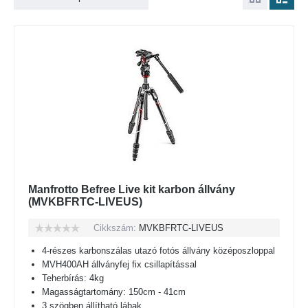
Manfrotto Befree Live kit karbon állvány
(MVKBFRTC-LIVEUS)
Cikkszám:
MVKBFRTC-LIVEUS
4-részes karbonszálas utazó fotós állvány középoszloppal
MVH400AH állványfej fix csillapítással
Teherbírás: 4kg
Magasságtartomány: 150cm - 41cm
3 szögben állítható lábak