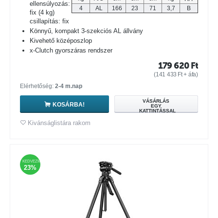
ellensúlyozás:
4
AL
166
23
71
3,7
B
fix (4 kg)
csillapítás: fix
Könnyű, kompakt 3-szekciós AL állvány
Kivehető középoszlop
x-Clutch gyorszáras rendszer
179 620
Ft
(
141 433
Ft
+ áfa)
Elérhetőség:
2-4 m.nap
VÁSÁRLÁS
KOSÁRBA!
EGY
KATTINTÁSSAL
Kivánságlistára rakom
KEDVEZMÉNY
23%