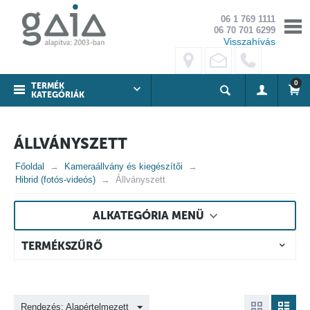
06 1 769 1111
06 70 701 6299
Visszahívás
0
TERMÉK
KATEGÓRIÁK
ÁLLVÁNYSZETT
Főoldal
Kameraállvány és kiegészítői
Hibrid (fotós-videós)
Állványszett
ALKATEGÓRIA MENÜ
TERMÉKSZŰRŐ
Rendezés: Alapértelmezett