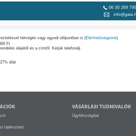
06 30 289 79
info@gaia.
Elérhetőségeink
yeztetéssel hétvégén vagy egyedi időpontban is (
)
000 Ft
ndelés idejétől és a címtől. Kérjük telefonálj.
 27% áfát.
ÁCIÓK
VÁSÁRLÁSI TUDNIVALÓK
ció
Ügyfélszolgálat
si tájékoztató
p