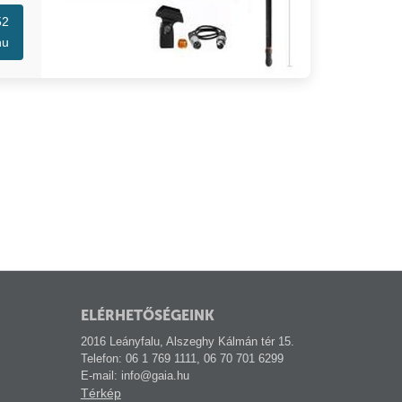
52
hu
ELÉRHETŐSÉGEINK
2016 Leányfalu, Alszeghy Kálmán tér 15.
Telefon: 06 1 769 1111, 06 70 701 6299
E-mail: info@gaia.hu
Térkép