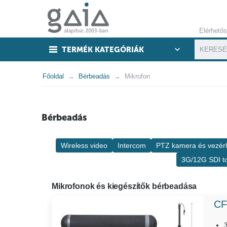
Elérhető
TERMÉK KATEGÓRIÁK
Főoldal
Bérbeadás
Mikrofon
Bérbeadás
Wireless video
Intercom
PTZ kamera és vezér
3G/12G SDI to
Mikrofonok és kiegészítők bérbeadása
CF