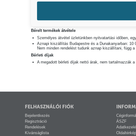
Bérelt termékek átvétele
Személyes átvétel üzletünkben nyitvatartási időben, eg
Aznapi kiszállítás Budapestre és a Dunakanyarban: 10 
Nem minden rendelést tudunk aznap kiszállítani, függ a re
Bérleti díjak
A megadott bérleti díjak nettó árak, nem tartalmazzák a
FELHASZNÁLÓI FIÓK
INFORM
Bejelentkezés
Céginformá
Regisztráció
ÁSZF
Rendelések
Adatkezelé
Kívánságlista
Oldaltérké