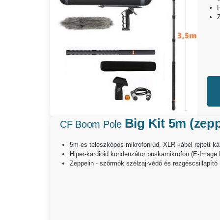
Big Kit 5m (zep
CF Boom Pole
5m-es teleszkópos mikrofonrúd, XLR kábel rejtett 
Hiper-kardioid kondenzátor puskamikrofon (E-Image
Zeppelin - szőrmók szélzaj-védő és rezgéscsillapít