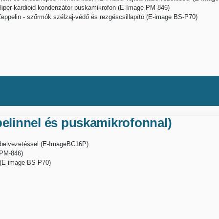
Hiper-kardioid kondenzátor puskamikrofon (E-Image PM-846)
Zeppelin - szőrmók szélzaj-védő és rezgéscsillapító (E-image BS-P70)
pelinnel és puskamikrofonnal)
kábelvezetéssel (E-ImageBC16P)
 PM-846)
ó (E-image BS-P70)