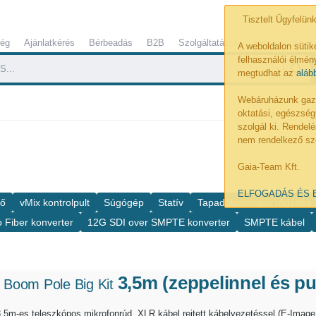
Tisztelt Ügyfelünk
ség
Ajánlatkérés
Bérbeadás
B2B
Szolgáltatások
Referenciák
A weboldalon sütik
felhasználói élmény
megtudhat az
aláb
Webáruházunk gazdá
oktatási, egészség
szolgál ki. Rende
nem rendelkező sz
Gaia-Team Kft.
ELFOGADÁS ÉS 
lő
vMix kontrolpult
Súgógép
Statív
Tapadókorongos rögzítés
 Fiber konverter
12G SDI over SMPTE konverter
SMPTE kábel
3,5m (zeppelinnel és p
 Boom Pole Big Kit
3,5m-es teleszkópos mikrofonrúd, XLR kábel rejtett kábelvezetéssel (E-Ima