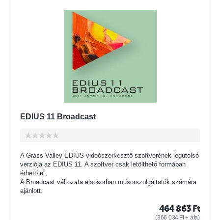
EDIUS 11 Broadcast
A Grass Valley EDIUS videószerkesztő szoftverének legutolsó
verziója az EDIUS 11. A szoftver csak letölthető formában
érhető el.
A Broadcast változata elsősorban műsorszolgáltatók számára
ajánlott.
464 863
Ft
(
366 034
Ft
+ áfa)