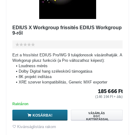
EDIUS X Workgroup frissités EDIUS Workgroup
9-ről
Ezt a frissítést EDIUS Pro/WG 9 tulajdonosok vásárolhatják. A
Workgorup plusz funkciói (a Pro változathoz képest):
• Loudness mérés
• Dolby Digital hang széleskörű támogatása
• 8K projekt indítása
• XRE szerver kompatibilitás, Generic MXF exporter
185 666
Ft
(
146 194
Ft
+ áfa)
Raktáron
VÁSÁRLÁS
KOSÁRBA!
EGY
KATTINTÁSSAL
Kivánságlistára rakom