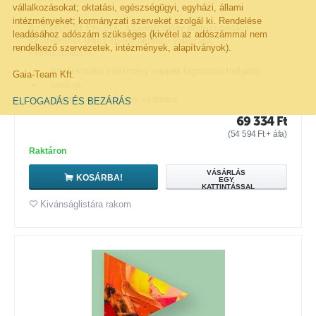
vállalkozásokat; oktatási, egészségügyi, egyházi, állami
intézményeket; kormányzati szerveket szolgál ki. Rendelése
Az EDIUS 11 Pro EDU a Grass Valley professzionális
leadásához adószám szükséges (kivétel az adószámmal nem
szoftverének teljes értékű oktatási változata.
rendelkező szervezetek, intézmények, alapítványok).
Felhasználható:
felsőoktatási intézmény nappali tagozatos hallgatói
Gaia-Team Kft.
tanárok
oktatási intézmények számára
ELFOGADÁS ÉS BEZÁRÁS
69 334
Ft
(
54 594
Ft
+ áfa)
Raktáron
VÁSÁRLÁS
KOSÁRBA!
EGY
KATTINTÁSSAL
Kivánságlistára rakom