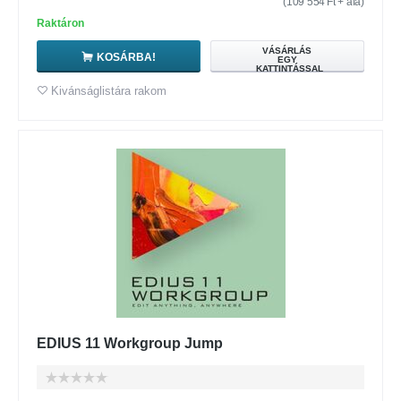
(
109 554
Ft
+ áfa)
Raktáron
VÁSÁRLÁS
KOSÁRBA!
EGY
KATTINTÁSSAL
Kivánságlistára rakom
EDIUS 11 Workgroup Jump