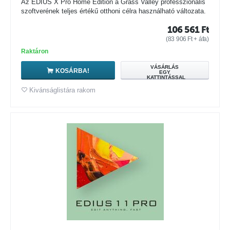
Az EDIUS X Pro Home Edition a Grass Valley professzionális
szoftverének teljes értékű otthoni célra használható változata.
106 561
Ft
(
83 906
Ft
+ áfa)
Raktáron
VÁSÁRLÁS
KOSÁRBA!
EGY
KATTINTÁSSAL
Kivánságlistára rakom