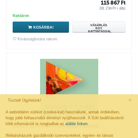
115 867
Ft
(
91 234
Ft
+ áfa)
Raktáron
VÁSÁRLÁS
KOSÁRBA!
EGY
KATTINTÁSSAL
Kivánságlistára rakom
×
Tisztelt Ügyfelünk!
A weboldalon sütiket (cookie-kat) használunk, annak érdekében,
hogy jobb felhasználói élményt nyújthassunk. A Süti beállításokról
több információt is megtudhat az
alábbi linken
.
EDIUS 11 Pro EDU (Oktatási változat)
Webáruházunk gazdálkodó szervezeteket; egyéni- és társas