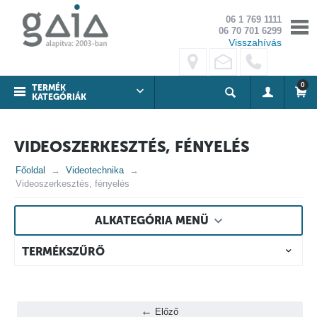
06 1 769 1111
06 70 701 6299
Visszahívás
0
TERMÉK
KATEGÓRIÁK
VIDEOSZERKESZTÉS, FÉNYELÉS
Főoldal
Videotechnika
Videoszerkesztés, fényelés
ALKATEGÓRIA MENÜ
TERMÉKSZŰRŐ
Előző