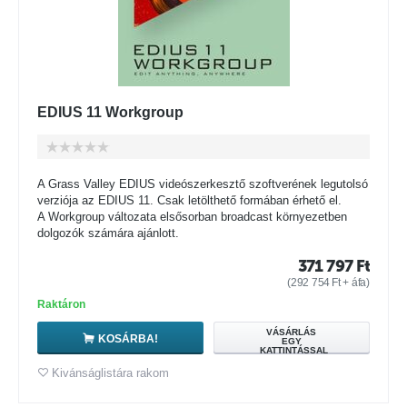
EDIUS 11 Workgroup
A Grass Valley EDIUS videószerkesztő szoftverének legutolsó
verziója az EDIUS 11. Csak letölthető formában érhető el.
A Workgroup változata elsősorban broadcast környezetben
dolgozók számára ajánlott.
371 797
Ft
(
292 754
Ft
+ áfa)
Raktáron
VÁSÁRLÁS
KOSÁRBA!
EGY
KATTINTÁSSAL
Kivánságlistára rakom