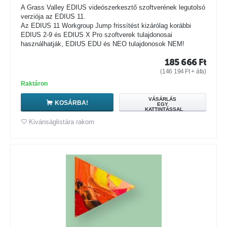
A Grass Valley EDIUS videószerkesztő szoftverének legutolsó
verziója az EDIUS 11.
Az EDIUS 11 Workgroup Jump frissítést kizárólag korábbi
EDIUS 2-9 és EDIUS X Pro szoftverek tulajdonosai
használhatják, EDIUS EDU és NEO tulajdonosok NEM!
185 666
Ft
(
146 194
Ft
+ áfa)
Raktáron
VÁSÁRLÁS
KOSÁRBA!
EGY
KATTINTÁSSAL
Kivánságlistára rakom