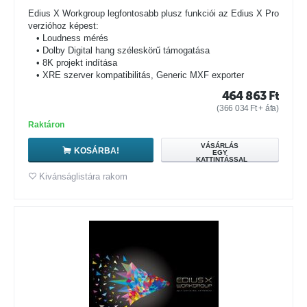
Edius X Workgroup legfontosabb plusz funkciói az Edius X Pro
verzióhoz képest:
• Loudness mérés
• Dolby Digital hang széleskörű támogatása
• 8K projekt indítása
• XRE szerver kompatibilitás, Generic MXF exporter
464 863
Ft
(
366 034
Ft
+ áfa)
Raktáron
VÁSÁRLÁS
KOSÁRBA!
EGY
KATTINTÁSSAL
Kivánságlistára rakom