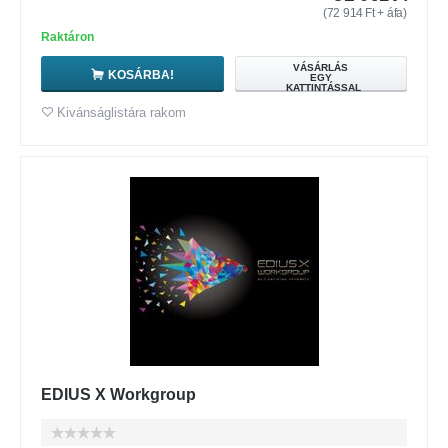
(
72 914
Ft
+ áfa)
Raktáron
VÁSÁRLÁS
KOSÁRBA!
EGY
KATTINTÁSSAL
Kivánságlistára rakom
EDIUS X Workgroup