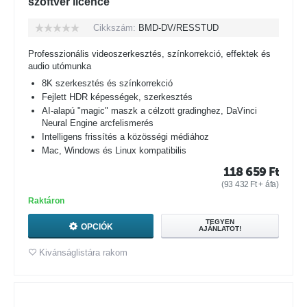
szoftver licence
Cikkszám:
BMD-DV/RESSTUD
Professzionális videoszerkesztés, színkorrekció, effektek és
audio utómunka
8K szerkesztés és színkorrekció
Fejlett HDR képességek, szerkesztés
AI-alapú "magic" maszk a célzott gradinghez, DaVinci
Neural Engine arcfelismerés
Intelligens frissítés a közösségi médiához
Mac, Windows és Linux kompatibilis
118 659
Ft
(
93 432
Ft
+ áfa)
Raktáron
TEGYEN
OPCIÓK
AJÁNLATOT!
Kivánságlistára rakom