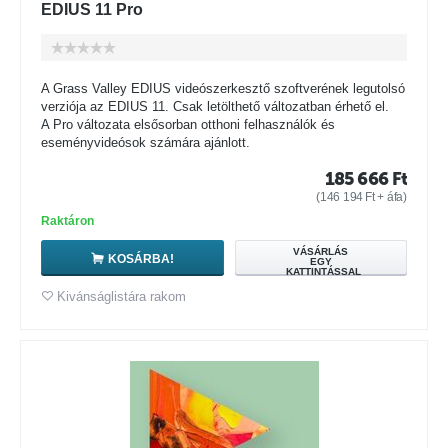
EDIUS 11 Pro
A Grass Valley EDIUS videószerkesztő szoftverének legutolsó
verziója az EDIUS 11. Csak letölthető változatban érhető el.
A Pro változata elsősorban otthoni felhasználók és
eseményvideósok számára ajánlott.
185 666
Ft
(
146 194
Ft
+ áfa)
Raktáron
VÁSÁRLÁS
KOSÁRBA!
EGY
KATTINTÁSSAL
Kivánságlistára rakom