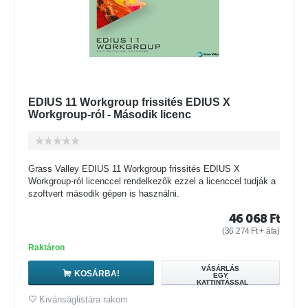
EDIUS 11 Workgroup frissités EDIUS X
Workgroup-ról - Második licenc
Grass Valley EDIUS 11 Workgroup frissités EDIUS X
Workgroup-ról licenccel rendelkezők ezzel a licenccel tudják a
szoftvert második gépen is használni.
46 068
Ft
(
36 274
Ft
+ áfa)
Raktáron
VÁSÁRLÁS
KOSÁRBA!
EGY
KATTINTÁSSAL
Kivánságlistára rakom