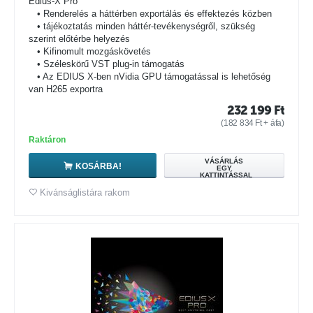
Edius-X Pro
• Renderelés a háttérben exportálás és effektezés közben
• tájékoztatás minden háttér-tevékenységről, szükség
szerint előtérbe helyezés
• Kifinomult mozgáskövetés
• Széleskörű VST plug-in támogatás
• Az EDIUS X-ben nVidia GPU támogatással is lehetőség
van H265 exportra
232 199
Ft
(
182 834
Ft
+ áfa)
Raktáron
VÁSÁRLÁS
KOSÁRBA!
EGY
KATTINTÁSSAL
Kivánságlistára rakom