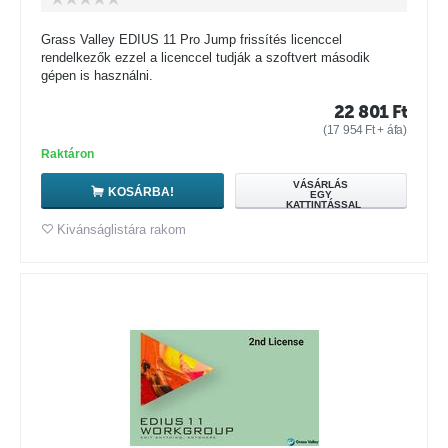
Grass Valley EDIUS 11 Pro Jump frissítés licenccel
rendelkezők ezzel a licenccel tudják a szoftvert második
gépen is használni.
22 801
Ft
(
17 954
Ft
+ áfa)
Raktáron
VÁSÁRLÁS
KOSÁRBA!
EGY
KATTINTÁSSAL
Kivánságlistára rakom