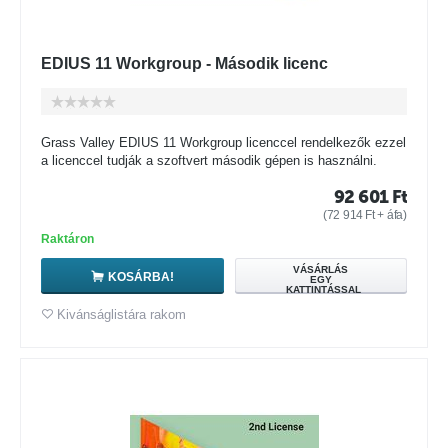
EDIUS 11 Workgroup - Második licenc
Grass Valley EDIUS 11 Workgroup licenccel rendelkezők ezzel
a licenccel tudják a szoftvert második gépen is használni.
92 601
Ft
(
72 914
Ft
+ áfa)
Raktáron
VÁSÁRLÁS
KOSÁRBA!
EGY
KATTINTÁSSAL
Kivánságlistára rakom