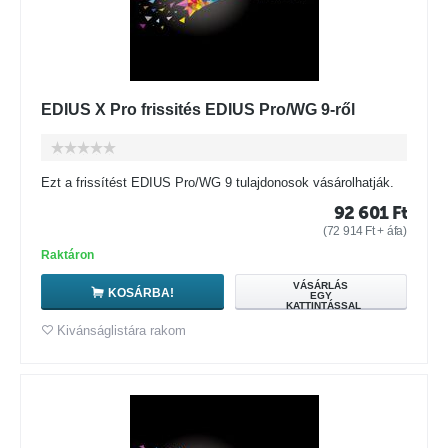
EDIUS X Pro frissités EDIUS Pro/WG 9-ről
Ezt a frissítést EDIUS Pro/WG 9 tulajdonosok vásárolhatják.
92 601
Ft
(
72 914
Ft
+ áfa)
Raktáron
VÁSÁRLÁS
KOSÁRBA!
EGY
KATTINTÁSSAL
Kivánságlistára rakom