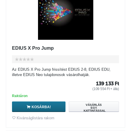
EDIUS X Pro Jump
Az EDIUS X Pro Jump frissítést EDIUS 2-8, EDIUS EDU,
illetve EDIUS Neo tulajdonosok vásárolhatják.
139 133
Ft
(
109 554
Ft
+ áfa)
Raktáron
VÁSÁRLÁS
KOSÁRBA!
EGY
KATTINTÁSSAL
Kivánságlistára rakom