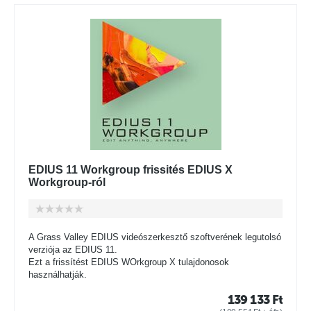
EDIUS 11 Workgroup frissités EDIUS X
Workgroup-ról
A Grass Valley EDIUS videószerkesztő szoftverének legutolsó
verziója az EDIUS 11.
Ezt a frissítést EDIUS WOrkgroup X tulajdonosok
használhatják.
139 133
Ft