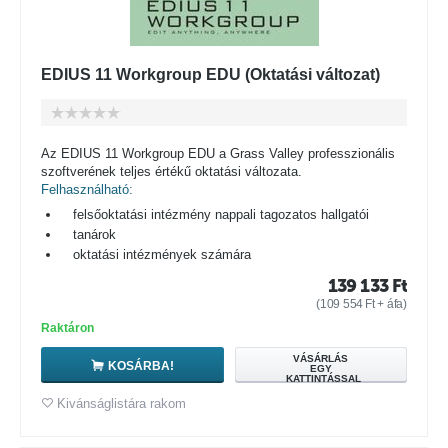
EDIUS 11 Workgroup EDU (Oktatási változat)
Az EDIUS 11 Workgroup EDU a Grass Valley professzionális
szoftverének teljes értékű oktatási változata.
Felhasználható:
felsőoktatási intézmény nappali tagozatos hallgatói
tanárok
oktatási intézmények számára
139 133
Ft
(
109 554
Ft
+ áfa)
Raktáron
VÁSÁRLÁS
KOSÁRBA!
EGY
KATTINTÁSSAL
Kivánságlistára rakom