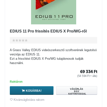
EDIUS 11 Pro frissítés EDIUS X Pro/WG-ről
A Grass Valley EDIUS videószerkesztő szoftverének legutolsó
verziója az EDIUS 11.
Ezt a frissítést EDIUS X Pro/WG tulajdonosok tudják
használni.
69 334
Ft
(
54 594
Ft
+ áfa)
Raktáron
VÁSÁRLÁS
KOSÁRBA!
EGY
KATTINTÁSSAL
Kivánságlistára rakom