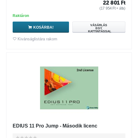
22 801
Ft
(
17 954
Ft
+ áfa)
Raktáron
VÁSÁRLÁS
KOSÁRBA!
EGY
KATTINTÁSSAL
Kivánságlistára rakom
EDIUS 11 Pro Jump - Második licenc