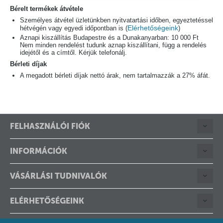
Bérelt termékek átvétele
Személyes átvétel üzletünkben nyitvatartási időben, egyeztetéssel
Elérhetőségeink
hétvégén vagy egyedi időpontban is (
)
Aznapi kiszállítás Budapestre és a Dunakanyarban: 10 000 Ft
Nem minden rendelést tudunk aznap kiszállítani, függ a rendelés
idejétől és a címtől. Kérjük telefonálj.
Bérleti díjak
A megadott bérleti díjak nettó árak, nem tartalmazzák a 27% áfát.
FELHASZNÁLÓI FIÓK
INFORMÁCIÓK
VÁSÁRLÁSI TUDNIVALÓK
ELÉRHETŐSÉGEINK