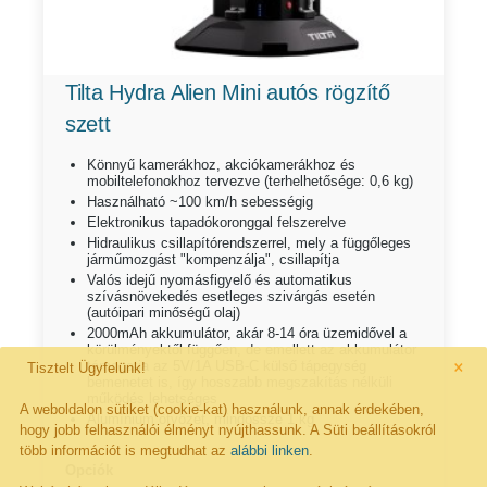
Tilta Hydra Alien Mini autós rögzítő
szett
Könnyű kamerákhoz, akciókamerákhoz és
mobiltelefonokhoz tervezve (terhelhetősége: 0,6 kg)
Használható ~100 km/h sebességig
Elektronikus tapadókoronggal felszerelve
Hidraulikus csillapítórendszerrel, mely a függőleges
járműmozgást "kompenzálja", csillapítja
Valós idejű nyomásfigyelő és automatikus
szívásnövekedés esetleges szivárgás esetén
(autóipari minőségű olaj)
2000mAh akkumulátor, akár 8-14 óra üzemidővel a
körülményektől függően, de emellett az akkumulátor
×
támogatja az 5V/1A USB-C külső tápegység
Tisztelt Ügyfelünk!
bemenetet is, így hosszabb megszakítás nélküli
működés lehetséges
A weboldalon sütiket (cookie-kat) használunk, annak érdekében,
Alumínium ötvözet, mindössze 1 kg
hogy jobb felhasználói élményt nyújthassunk. A Süti beállításokról
több információt is megtudhat az
alábbi linken
.
Opciók