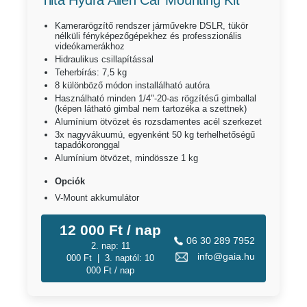
Tilta Hydra Alien Car Mounting Kit
Kamerarögzítő rendszer járművekre DSLR, tükör
nélküli fényképezőgépekhez és professzionális
videókamerákhoz
Hidraulikus csillapítással
Teherbírás: 7,5 kg
8 különböző módon installálható autóra
Használható minden 1/4"-20-as rögzítésű gimballal
(képen látható gimbal nem tartozéka a szettnek)
Alumínium ötvözet és rozsdamentes acél szerkezet
3x nagyvákuumú, egyenként 50 kg terhelhetőségű
tapadókoronggal
Alumínium ötvözet, mindössze 1 kg
Opciók
V-Mount akkumulátor
12 000 Ft / nap
06 30 289 7952
2. nap: 11
info@gaia.hu
000 Ft | 3. naptól: 10
000 Ft / nap