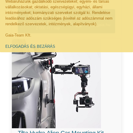
Webáruházunk gazdálkodó szervezeteket; egyéni- és társas
Tápegység USB-C kábellel
vállalkozásokat; oktatási, egészségügyi, egyházi, állami
intézményeket; kormányzati szerveket szolgál ki. Rendelése
3 000 Ft / nap
06 30 289 7952
leadásához adószám szükséges (kivétel az adószámmal nem
2. nap: 3 000 Ft | 3. naptól:
rendelkező szervezetek, intézmények, alapítványok).
info@gaia.hu
2 000 Ft / nap
Gaia-Team Kft.
ELFOGADÁS ÉS BEZÁRÁS