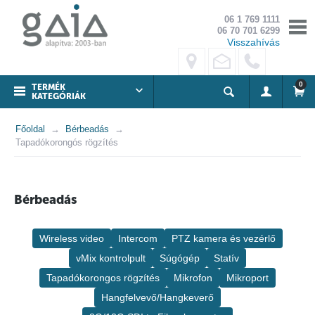
06 1 769 1111
06 70 701 6299
Visszahívás
0
TERMÉK
KATEGÓRIÁK
Főoldal
Bérbeadás
Tapadókorongós rögzítés
Bérbeadás
Wireless video
Intercom
PTZ kamera és vezérlő
vMix kontrolpult
Súgógép
Statív
Tapadókorongos rögzítés
Mikrofon
Mikroport
Hangfelvevő/Hangkeverő