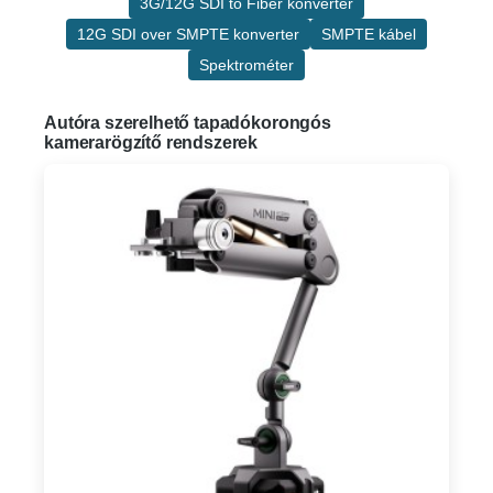
3G/12G SDI to Fiber konverter
12G SDI over SMPTE konverter
SMPTE kábel
Spektrométer
Autóra szerelhető tapadókorongós
kamerarögzítő rendszerek