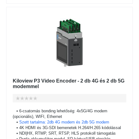
Kiloview P3 Video Encoder - 2 db 4G és 2 db 5G
modemmel
• 6-csatornás bonding lehetőség: 4x5G/4G modem
(opcionális), WIFI, Ethernet
•
Szett tartalma: 2db 4G modem és 2db 5G modem
• 4K HDMI és 3G-SDI bemenetek H.264/H.265 kódolással
• NDI|HX, RTMP, SRT, RTSP, HLS protokoll támogatás
• Dupla akkumulátor modul, SD kártya/USB rögzítés