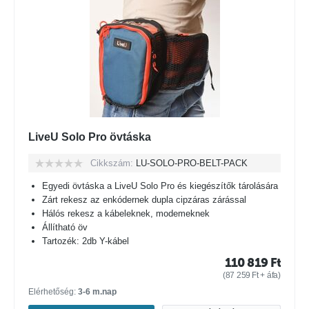
LiveU Solo Pro övtáska
Cikkszám:
LU-SOLO-PRO-BELT-PACK
Egyedi övtáska a LiveU Solo Pro és kiegészítők tárolására
Zárt rekesz az enkódernek dupla cipzáras zárással
Hálós rekesz a kábeleknek, modemeknek
Állítható öv
Tartozék: 2db Y-kábel
110 819
Ft
(
87 259
Ft
+ áfa)
Elérhetőség:
3-6 m.nap