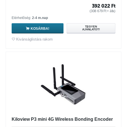
392 022
Ft
(
308 679
Ft
+ áfa)
Elérhetőség:
2-4 m.nap
TEGYEN
KOSÁRBA!
AJÁNLATOT!
Kivánságlistára rakom
Kiloview P3 mini 4G Wireless Bonding Encoder