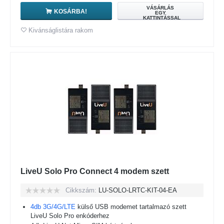
VÁSÁRLÁS
KOSÁRBA!
EGY
KATTINTÁSSAL
Kivánságlistára rakom
LiveU Solo Pro Connect 4 modem szett
Cikkszám:
LU-SOLO-LRTC-KIT-04-EA
4db 3G/4G/LTE
külső USB modemet tartalmazó szett
LiveU Solo Pro enkóderhez