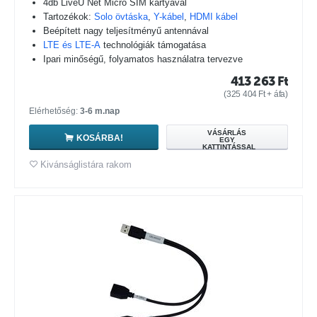
4db LiveU Net Micro SIM kártyával
Tartozékok:
Solo övtáska
,
Y-kábel
,
HDMI kábel
Beépített nagy teljesítményű antennával
LTE és LTE-A
technológiák támogatása
Ipari minőségű, folyamatos használatra tervezve
413 263
Ft
(
325 404
Ft
+ áfa)
Elérhetőség:
3-6 m.nap
VÁSÁRLÁS
KOSÁRBA!
EGY
KATTINTÁSSAL
Kivánságlistára rakom