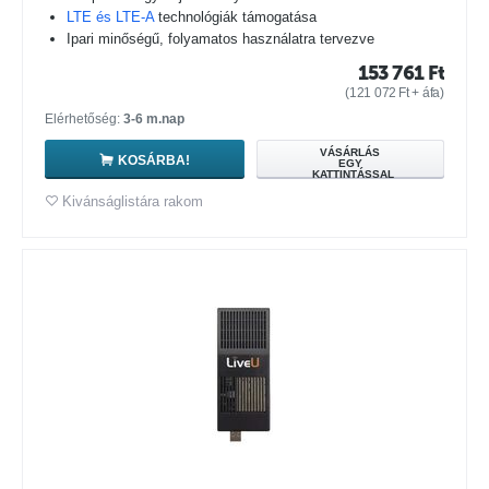
LTE és LTE-A
technológiák támogatása
Ipari minőségű, folyamatos használatra tervezve
153 761
Ft
(
121 072
Ft
+ áfa)
Elérhetőség:
3-6 m.nap
VÁSÁRLÁS
KOSÁRBA!
EGY
KATTINTÁSSAL
Kivánságlistára rakom