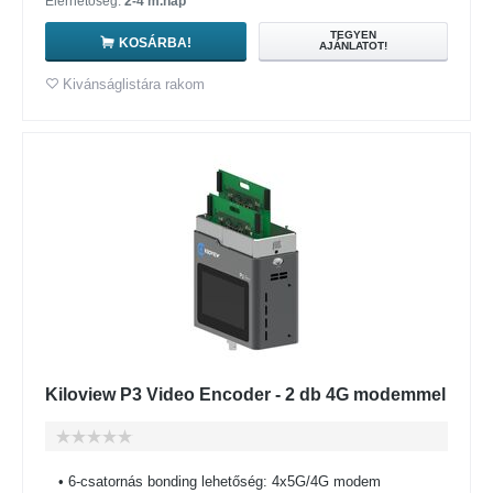
Elérhetőség:
2-4 m.nap
TEGYEN
KOSÁRBA!
AJÁNLATOT!
Kivánságlistára rakom
Kiloview P3 Video Encoder - 2 db 4G modemmel
• 6-csatornás bonding lehetőség: 4x5G/4G modem