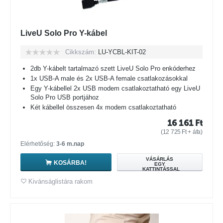
LiveU Solo Pro Y-kábel
Cikkszám:
LU-YCBL-KIT-02
2db Y-kábelt tartalmazó szett LiveU Solo Pro enkóderhez
1x USB-A male és 2x USB-A female csatlakozásokkal
Egy Y-kábellel 2x USB modem csatlakoztatható egy LiveU
Solo Pro USB portjához
Két kábellel összesen 4x modem csatlakoztatható
16 161
Ft
(
12 725
Ft
+ áfa)
Elérhetőség:
3-6 m.nap
VÁSÁRLÁS
KOSÁRBA!
EGY
KATTINTÁSSAL
Kivánságlistára rakom