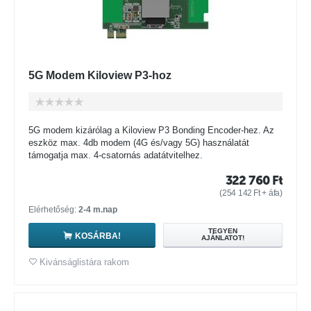
5G Modem Kiloview P3-hoz
5G modem kizárólag a Kiloview P3 Bonding Encoder-hez. Az
eszköz max. 4db modem (4G és/vagy 5G) használatát
támogatja max. 4-csatornás adatátvitelhez.
322 760
Ft
(
254 142
Ft
+ áfa)
Elérhetőség:
2-4 m.nap
TEGYEN
KOSÁRBA!
AJÁNLATOT!
Kivánságlistára rakom