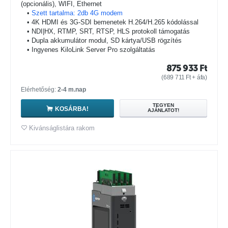
(opcionális), WIFI, Ethernet
•
Szett tartalma: 2db 4G modem
• 4K HDMI és 3G-SDI bemenetek H.264/H.265 kódolással
• NDI|HX, RTMP, SRT, RTSP, HLS protokoll támogatás
• Dupla akkumulátor modul, SD kártya/USB rögzítés
• Ingyenes KiloLink Server Pro szolgáltatás
875 933
Ft
(
689 711
Ft
+ áfa)
Elérhetőség:
2-4 m.nap
TEGYEN
KOSÁRBA!
AJÁNLATOT!
Kivánságlistára rakom