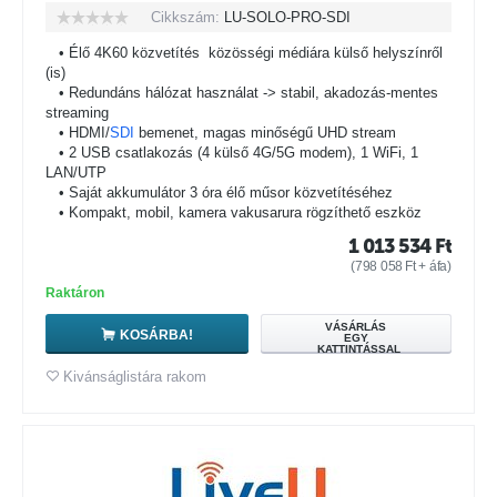
Cikkszám:
LU-SOLO-PRO-SDI
• Élő 4K60 közvetítés
közösségi médiára külső helyszínről
(is)
• Redundáns hálózat használat -> stabil, akadozás-mentes
streaming
• HDMI/
SDI
bemenet, magas minőségű UHD stream
• 2 USB csatlakozás (4 külső 4G/5G modem), 1 WiFi, 1
LAN/UTP
• Saját akkumulátor 3 óra élő műsor közvetítéséhez
• Kompakt, mobil, kamera vakusarura rögzíthető eszköz
1 013 534
Ft
(
798 058
Ft
+ áfa)
Raktáron
VÁSÁRLÁS
KOSÁRBA!
EGY
KATTINTÁSSAL
Kivánságlistára rakom