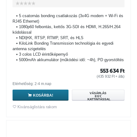
• 5 csatornás bonding csatlakozás (3x4G modem + Wi-Fi és
RJ45 Ethernet)
• 1080p60 felbontás, kettős 3G-SDI és HDMI, H.265/H.264
kódolással
• NDI|HX, RTSP, RTMP, SRT, és HLS
• KiloLink Bonding Transmission technológia és egyedi
antenna szigetelés
• 3 colos LCD érintőképernyő
• 5000mAh akkumulátor (működési idő: ~4h), PD gyorstöltés
553 634
Ft
(
435 932
Ft
+ áfa)
Elérhetőség: 2-4 m.nap
VÁSÁRLÁS
KOSÁRBA!
EGY
KATTINTÁSSAL
Kivánságlistára rakom