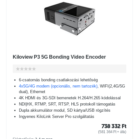
Kiloview P3 5G Bonding Video Encoder
6-csatornás bonding csatlakozási lehetőség
4x5G/4G modem (opcionális, nem tartozék)
, WIFI(2,4G/5G
dual), Ethernet
4K HDMI és 3G-SDI bemenetek H.264/H.265 kódolással
NDI|HX, RTMP, SRT, RTSP, HLS protokoll támogatás
Dupla akkumulátor modul, SD kártya/USB rögzítés
Ingyenes KiloLink Server Pro szolgáltatás
738 332
Ft
(
581 364
Ft
+ áfa)