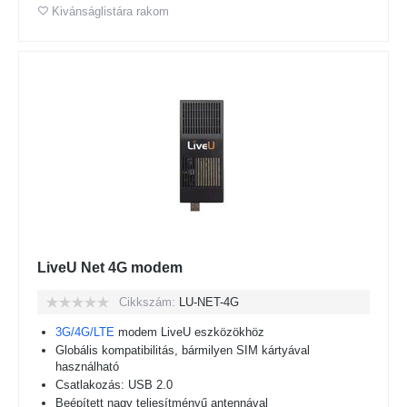
Kivánságlistára rakom
LiveU Net 4G modem
Cikkszám:
LU-NET-4G
3G/4G/LTE
modem LiveU eszközökhöz
Globális kompatibilitás, bármilyen SIM kártyával
használható
Csatlakozás: USB 2.0
Beépített nagy teljesítményű antennával