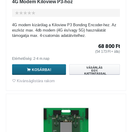
4G Modem Kiloview P3-hoz
4G modem kizárólag a Kiloview P3 Bonding Encoder-hez. Az
eszköz max. 4db modem (4G és/vagy 5G) használatát
támogatja max. 4-csatornás adatátvitelhez.
68 800
Ft
(
54 173
Ft
+ áfa)
Elérhetőség: 2-4 m.nap
VÁSÁRLÁS
KOSÁRBA!
EGY
KATTINTÁSSAL
Kivánságlistára rakom