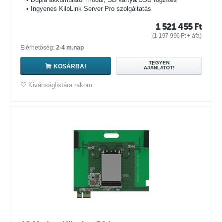
• Ingyenes KiloLink Server Pro szolgáltatás
1 521 455
Ft
(
1 197 996
Ft
+ áfa)
Elérhetőség:
2-4 m.nap
TEGYEN
KOSÁRBA!
AJÁNLATOT!
Kivánságlistára rakom