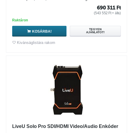
690 311
Ft
(
543 552
Ft
+ áfa)
Raktáron
TEGYEN
KOSÁRBA!
AJÁNLATOT!
Kivánságlistára rakom
LiveU Solo Pro SDI/HDMI Video/Audio Enkóder