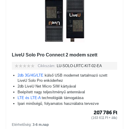
LiveU Solo Pro Connect 2 modem szett
Cikkszám:
LU-SOLO-LRTC-KIT-02-EA
2db
3G/4G/LTE
külső USB modemet tartalmazó szett
LiveU Solo Pro enkóderhez
2db LiveU Net Micro SIM kártyával
Beépített nagy teljesítményű antennával
LTE és LTE-A
technológiák támogatása
Ipari minőségű, folyamatos használatra tervezve
207 786
Ft
(
163 611
Ft
+ áfa)
Elérhetőség:
3-6 m.nap