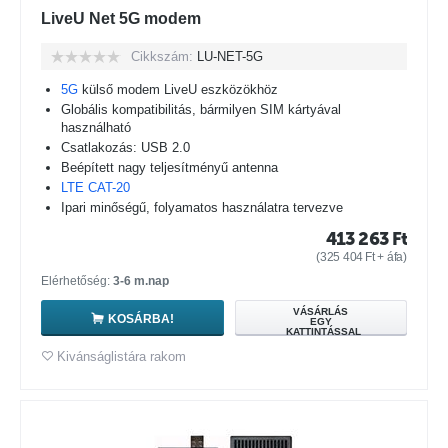
LiveU Net 5G modem
Cikkszám:
LU-NET-5G
5G
külső modem LiveU eszközökhöz
Globális kompatibilitás, bármilyen SIM kártyával
használható
Csatlakozás: USB 2.0
Beépített nagy teljesítményű antenna
LTE CAT-20
Ipari minőségű, folyamatos használatra tervezve
413 263
Ft
(
325 404
Ft
+ áfa)
Elérhetőség:
3-6 m.nap
VÁSÁRLÁS
KOSÁRBA!
EGY
KATTINTÁSSAL
Kivánságlistára rakom