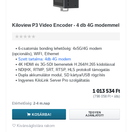
Kiloview P3 Video Encoder - 4 db 4G modemmel
• 6-csatornás bonding lehetőség: 4x5G/4G modem
(opcionális), WIFI, Ethernet
•
Szett tartalma: 4db 4G modem
• 4K HDMI és 3G-SDI bemenetek H.264/H.265 kódolással
• NDI|HX, RTMP, SRT, RTSP, HLS protokoll támogatás
• Dupla akkumulátor modul, SD kártya/USB rögzítés
• Ingyenes KiloLink Server Pro szolgáltatás
1 013 534
Ft
(
798 058
Ft
+ áfa)
Elérhetőség:
2-4 m.nap
TEGYEN
KOSÁRBA!
AJÁNLATOT!
Kivánságlistára rakom