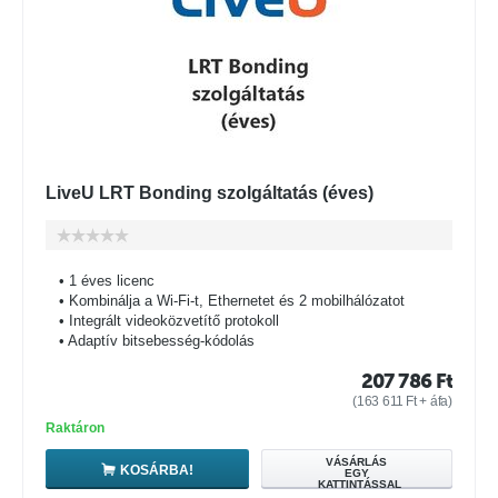
LiveU LRT Bonding szolgáltatás (éves)
• 1 éves licenc
• Kombinálja a Wi-Fi-t, Ethernetet és 2 mobilhálózatot
• Integrált videoközvetítő protokoll
• Adaptív bitsebesség-kódolás
207 786
Ft
(
163 611
Ft
+ áfa)
Raktáron
VÁSÁRLÁS
KOSÁRBA!
EGY
KATTINTÁSSAL