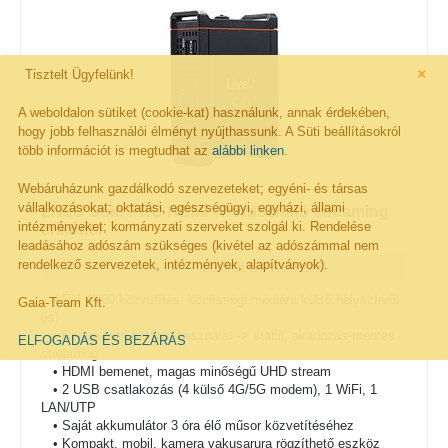
×
Tisztelt Ügyfelünk!
A weboldalon sütiket (cookie-kat) használunk, annak érdekében,
hogy jobb felhasználói élményt nyújthassunk. A Süti beállításokról
több információt is megtudhat az
alábbi linken
.
Webáruházunk gazdálkodó szervezeteket; egyéni- és társas
vállalkozásokat; oktatási, egészségügyi, egyházi, állami
LiveU Solo PRO HDMI - hordozható streaming
intézményeket; kormányzati szerveket szolgál ki. Rendelése
enkóder
leadásához adószám szükséges (kivétel az adószámmal nem
rendelkező szervezetek, intézmények, alapítványok).
Cikkszám:
LU-SOLO-PRO-HDMI
• Élő 4K60 közvetítés
közösségi médiára külső helyszínről
Gaia-Team Kft.
(is)
• Redundáns hálózat használat -> stabil, akadozás-mentes
ELFOGADÁS ÉS BEZÁRÁS
streaming
• HDMI bemenet, magas minőségű UHD stream
• 2 USB csatlakozás (4 külső 4G/5G modem), 1 WiFi, 1
LAN/UTP
• Saját akkumulátor 3 óra élő műsor közvetítéséhez
• Kompakt, mobil, kamera vakusarura rögzíthető eszköz