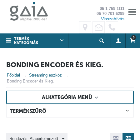
06 1 769 1111
06 70 701 6299
Visszahívás
0
TERMÉK
KATEGÓRIÁK
BONDING ENCODER ÉS KIEG.
Főoldal
Streaming eszköz
Bonding Encoder és Kieg.
ALKATEGÓRIA MENÜ
TERMÉKSZŰRŐ
Rendezés: Alapértelmezett