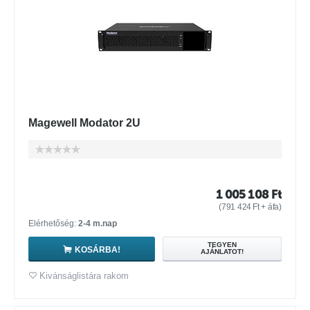
Magewell Modator 2U
1 005 108
Ft
(
791 424
Ft
+ áfa)
Elérhetőség:
2-4 m.nap
TEGYEN
KOSÁRBA!
AJÁNLATOT!
Kivánságlistára rakom