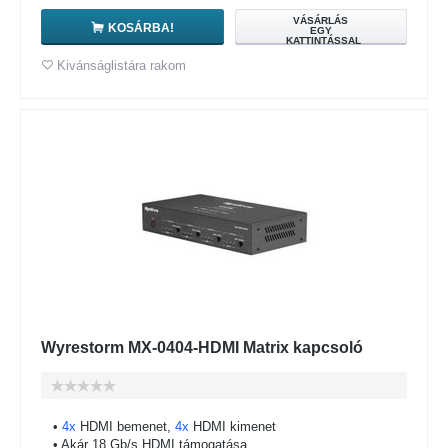
VÁSÁRLÁS
KOSÁRBA!
EGY
KATTINTÁSSAL
Kivánságlistára rakom
Wyrestorm MX-0404-HDMI Matrix kapcsoló
•
4x
HDMI bemenet,
4x
HDMI kimenet
• Akár 18 Gb/s HDMI támogatása