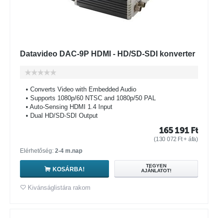
Datavideo DAC-9P HDMI - HD/SD-SDI konverter
• Converts Video with Embedded Audio
• Supports 1080p/60 NTSC and 1080p/50 PAL
• Auto-Sensing HDMI 1.4 Input
• Dual HD/SD-SDI Output
165 191
Ft
(
130 072
Ft
+ áfa)
Elérhetőség:
2-4 m.nap
TEGYEN
KOSÁRBA!
AJÁNLATOT!
Kivánságlistára rakom