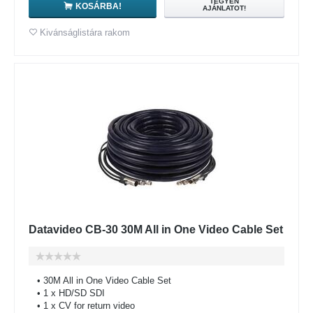
TEGYEN
KOSÁRBA!
AJÁNLATOT!
Kivánságlistára rakom
Datavideo CB-30 30M All in One Video Cable Set
• 30M All in One Video Cable Set
• 1 x HD/SD SDI
• 1 x CV for return video