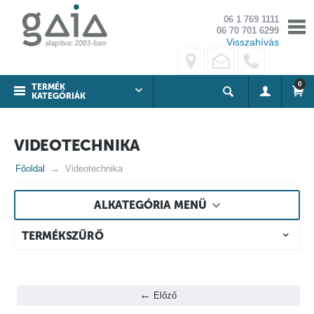
06 1 769 1111
06 70 701 6299
Visszahívás
0
TERMÉK
KATEGÓRIÁK
VIDEOTECHNIKA
Főoldal
Videotechnika
ALKATEGÓRIA MENÜ
TERMÉKSZŰRŐ
Előző