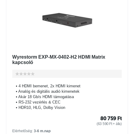
Wyrestorm EXP-MX-0402-H2 HDMI Matrix
kapcsoló
• 4 HDMI bemenet, 2x HDMI kimenet
• Analóg és digitális audió kimenetek
• Akár 18 Gb/s HDMI támogatása
• RS-232 vezérlés & CEC
• HDR10, HLG, Dolby Vision
80 759
Ft
(
63 590
Ft
+ áfa)
Elérhetőség:
3-6 m.nap