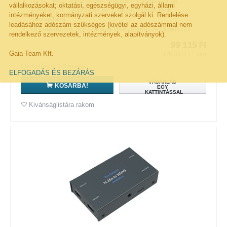
NTSC, PAL, 1080i/59.94, 1080i/50, 1080psf/23.98,
vállalkozásokat; oktatási, egészségügyi, egyházi, állami
1080psf/24, 720p/59.94 és 720p/50 formátumok
intézményeket; kormányzati szerveket szolgál ki. Rendelése
támogatása
leadásához adószám szükséges (kivétel az adószámmal nem
Új formátumok hozzáadása USB interfészén keresztül
rendelkező szervezetek, intézmények, alapítványok).
99 115
Ft
Gaia-Team Kft.
(
78 043
Ft
+ áfa)
Elérhetőség:
1-3 m.nap
ELFOGADÁS ÉS BEZÁRÁS
VÁSÁRLÁS
KOSÁRBA!
EGY
KATTINTÁSSAL
Kivánságlistára rakom