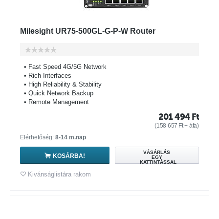
Milesight UR75-500GL-G-P-W Router
• Fast Speed 4G/5G Network
• Rich Interfaces
• High Reliability & Stability
• Quick Network Backup
• Remote Management
201 494
Ft
(
158 657
Ft
+ áfa)
Elérhetőség:
8-14 m.nap
VÁSÁRLÁS
KOSÁRBA!
EGY
KATTINTÁSSAL
Kivánságlistára rakom