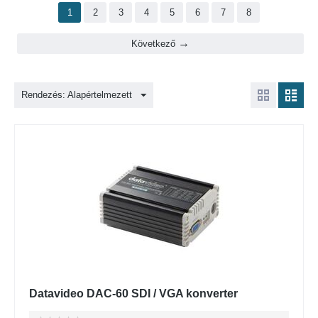
1
2
3
4
5
6
7
8
Következő
Rendezés: Alapértelmezett
Datavideo DAC-60 SDI / VGA konverter