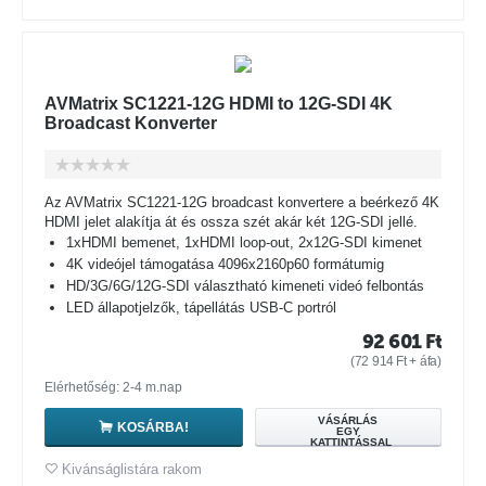
AVMatrix SC1221-12G HDMI to 12G-SDI 4K
Broadcast Konverter
Az AVMatrix SC1221-12G broadcast konvertere a beérkező 4K
HDMI jelet alakítja át és ossza szét akár két 12G-SDI jellé.
1xHDMI bemenet, 1xHDMI loop-out, 2x12G-SDI kimenet
4K videójel támogatása 4096x2160p60 formátumig
HD/3G/6G/12G-SDI választható kimeneti videó felbontás
LED állapotjelzők, tápellátás USB-C portról
92 601
Ft
(
72 914
Ft
+ áfa)
Elérhetőség: 2-4 m.nap
VÁSÁRLÁS
KOSÁRBA!
EGY
KATTINTÁSSAL
Kivánságlistára rakom