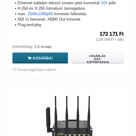
• Ethernet kábelen érkező stream jelet konvertál
SDI
jellé
• H.264 és H.265 formátum támogatása
• max.
2048x1080p60
kimeneti felbontás
• NDI In bemenet, HDMI Out kimenet
• Plug-and-play
172 171
Ft
(
135 568
Ft
+ áfa)
Elérhetőség:
1-2 m.nap
VÁSÁRLÁS
KOSÁRBA!
EGY
KATTINTÁSSAL
Kivánságlistára rakom