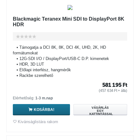
Blackmagic Teranex Mini SDI to DisplayPort 8K
HDR
• Támogatja a DCI 8K, 8K, DCI 4K, UHD, 2K, HD
formátumokat
• 12G-SDI I/O / DisplayPort/USB-C D.P. kimenetek
• HDR, 3D LUT
• Előlapi interfész, hangmérők
• Rackbe szerelhető
581 195
Ft
(
457 634
Ft
+ áfa)
Elérhetőség:
1-3 m.nap
VÁSÁRLÁS
KOSÁRBA!
EGY
KATTINTÁSSAL
Kivánságlistára rakom