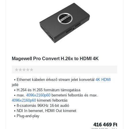
Magewell Pro Convert H.26x to HDMI 4K
• Ethernet kábelen érkező stream jelet konvertál
4K HDMI
jellé
• H.264 és H.265 formátum támogatása
• max.
4096x2160p60
bemeteni felbontás és max.
4096x2160p60
kimeneti felbontás
• 8-csatornás 96KHz 16-bit audió
• NDI In bemenet, HDMI Out kimenet
• Plug-and-play
416 469
Ft