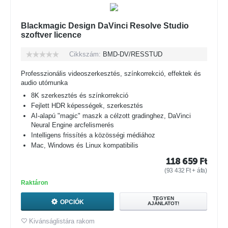
Blackmagic Design DaVinci Resolve Studio
szoftver licence
Cikkszám:
BMD-DV/RESSTUD
Professzionális videoszerkesztés, színkorrekció, effektek és
audio utómunka
8K szerkesztés és színkorrekció
Fejlett HDR képességek, szerkesztés
AI-alapú "magic" maszk a célzott gradinghez, DaVinci
Neural Engine arcfelismerés
Intelligens frissítés a közösségi médiához
Mac, Windows és Linux kompatibilis
118 659
Ft
(
93 432
Ft
+ áfa)
Raktáron
TEGYEN
OPCIÓK
AJÁNLATOT!
Kivánságlistára rakom