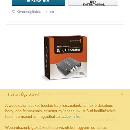
KOSÁRBA!
EGY
KATTINTÁSSAL
Kivánságlistára rakom
×
Blackmagic Design Sync Generator
Tisztelt Ügyfelünk!
Cikkszám:
BMD-CONVMSYNC
A weboldalon sütiket (cookie-kat) használunk, annak érdekében,
hogy jobb felhasználói élményt nyújthassunk. A Süti beállításokról
Blackmagic Design szinkronjel generátor
több információt is megtudhat az
alábbi linken
.
Tri-Sync vagy Black Burst szinkronjel generálása 6 db BNC
kimenetre
Webáruházunk gazdálkodó szervezeteket; egyéni- és társas