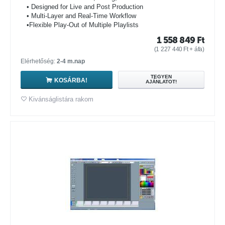
• Designed for Live and Post Production
• Multi-Layer and Real-Time Workflow
•Flexible Play-Out of Multiple Playlists
1 558 849
Ft
(
1 227 440
Ft
+ áfa)
Elérhetőség:
2-4 m.nap
TEGYEN
KOSÁRBA!
AJÁNLATOT!
Kivánságlistára rakom