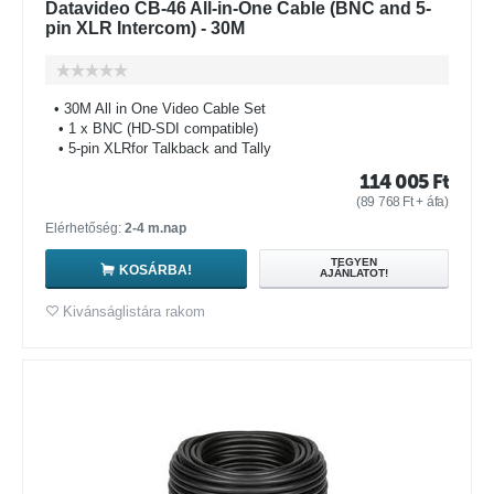
Datavideo CB-46 All-in-One Cable (BNC and 5-
pin XLR Intercom) - 30M
• 30M All in One Video Cable Set
• 1 x BNC (HD-SDI compatible)
• 5-pin XLRfor Talkback and Tally
114 005
Ft
(
89 768
Ft
+ áfa)
Elérhetőség:
2-4 m.nap
TEGYEN
KOSÁRBA!
AJÁNLATOT!
Kivánságlistára rakom