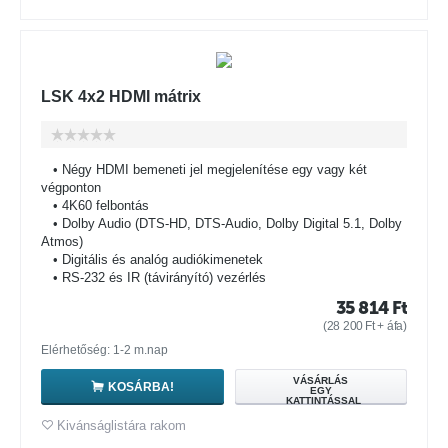
LSK 4x2 HDMI mátrix
• Négy HDMI bemeneti jel megjelenítése egy vagy két
végponton
• 4K60 felbontás
• Dolby Audio (DTS-HD, DTS-Audio, Dolby Digital 5.1, Dolby
Atmos)
• Digitális és analóg audiókimenetek
• RS-232 és IR (távirányító) vezérlés
35 814
Ft
(
28 200
Ft
+ áfa)
Elérhetőség: 1-2 m.nap
VÁSÁRLÁS
KOSÁRBA!
EGY
KATTINTÁSSAL
Kivánságlistára rakom