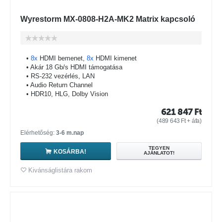
Wyrestorm MX-0808-H2A-MK2 Matrix kapcsoló
•
8x
HDMI bemenet,
8x
HDMI kimenet
• Akár 18 Gb/s HDMI támogatása
• RS-232 vezérlés, LAN
• Audio Return Channel
• HDR10, HLG, Dolby Vision
621 847
Ft
(
489 643
Ft
+ áfa)
Elérhetőség:
3-6 m.nap
TEGYEN
KOSÁRBA!
AJÁNLATOT!
Kivánságlistára rakom