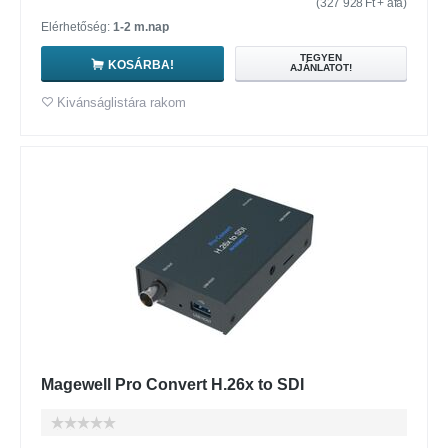
(
327 928
Ft
+ áfa)
Elérhetőség:
1-2 m.nap
TEGYEN
KOSÁRBA!
AJÁNLATOT!
Kivánságlistára rakom
Magewell Pro Convert H.26x to SDI