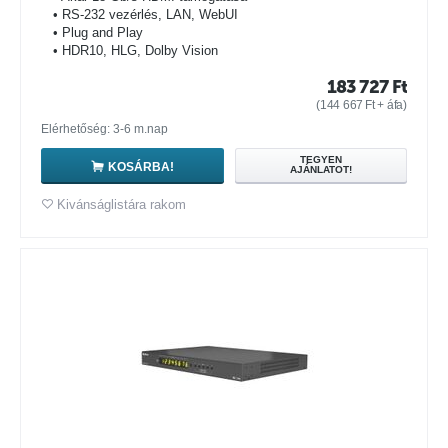
• RS-232 vezérlés, LAN, WebUI
• Plug and Play
• HDR10, HLG, Dolby Vision
183 727
Ft
(
144 667
Ft
+ áfa)
Elérhetőség: 3-6 m.nap
TEGYEN
KOSÁRBA!
AJÁNLATOT!
Kivánságlistára rakom