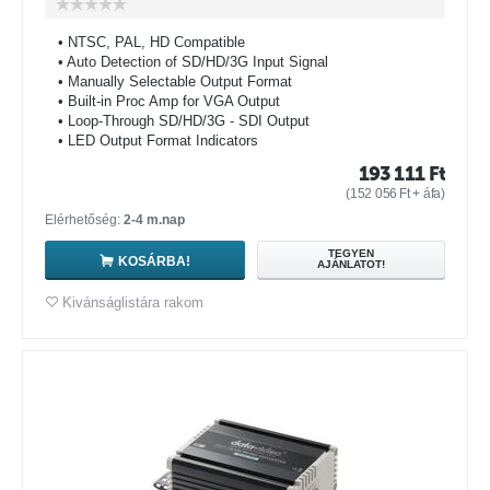
• NTSC, PAL, HD Compatible
• Auto Detection of SD/HD/3G Input Signal
• Manually Selectable Output Format
• Built-in Proc Amp for VGA Output
• Loop-Through SD/HD/3G - SDI Output
• LED Output Format Indicators
193 111
Ft
(
152 056
Ft
+ áfa)
Elérhetőség:
2-4 m.nap
TEGYEN
KOSÁRBA!
AJÁNLATOT!
Kivánságlistára rakom