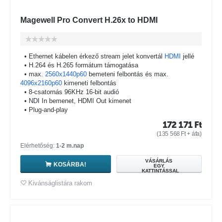
Magewell Pro Convert H.26x to HDMI
• Ethernet kábelen érkező stream jelet konvertál
HDMI
jellé
• H.264 és H.265 formátum támogatása
• max.
2560x1440p60
bemeteni felbontás és max.
4096x2160p60
kimeneti felbontás
• 8-csatornás 96KHz 16-bit audió
• NDI In bemenet, HDMI Out kimenet
• Plug-and-play
172 171
Ft
(
135 568
Ft
+ áfa)
Elérhetőség:
1-2 m.nap
VÁSÁRLÁS
KOSÁRBA!
EGY
KATTINTÁSSAL
Kivánságlistára rakom