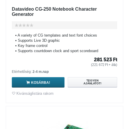
Datavideo CG-250 Notebook Character
Generator
• A variety of CG templates and text font choices
• Supports Live 3D graphic
• Key frame control
• Supports countdown clock and sport scoreboard
281 523
Ft
(
221 672
Ft
+ áfa)
Elérhetőség:
2-4 m.nap
TEGYEN
KOSÁRBA!
AJÁNLATOT!
Kivánságlistára rakom