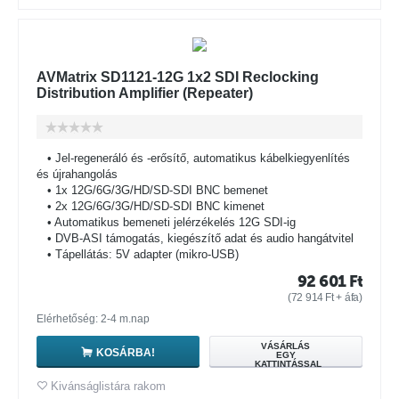
AVMatrix SD1121-12G 1x2 SDI Reclocking
Distribution Amplifier (Repeater)
• Jel-regeneráló és -erősítő, automatikus kábelkiegyenlítés
és újrahangolás
• 1x 12G/6G/3G/HD/SD-SDI BNC bemenet
• 2x 12G/6G/3G/HD/SD-SDI BNC kimenet
• Automatikus bemeneti jelérzékelés 12G SDI-ig
• DVB-ASI támogatás, kiegészítő adat és audio hangátvitel
• Tápellátás: 5V adapter (mikro-USB)
92 601
Ft
(
72 914
Ft
+ áfa)
Elérhetőség: 2-4 m.nap
VÁSÁRLÁS
KOSÁRBA!
EGY
KATTINTÁSSAL
Kivánságlistára rakom