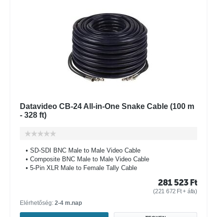
Datavideo CB-24 All-in-One Snake Cable (100 m
- 328 ft)
• SD-SDI BNC Male to Male Video Cable
• Composite BNC Male to Male Video Cable
• 5-Pin XLR Male to Female Tally Cable
281 523
Ft
(
221 672
Ft
+ áfa)
Elérhetőség:
2-4 m.nap