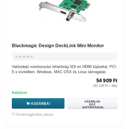
Blackmagic Design DeckLink Mini Monitor
Valósidejű monitorozási lehetőség SDI és HDMI kijárattal, PCI-
E-s kivitelben. Windows, MAC OSX és Linux támogatás.
54 909
Ft
(
43 235
Ft
+ áfa)
Raktáron
VÁSÁRLÁS
KOSÁRBA!
EGY
KATTINTÁSSAL
Kivánságlistára rakom