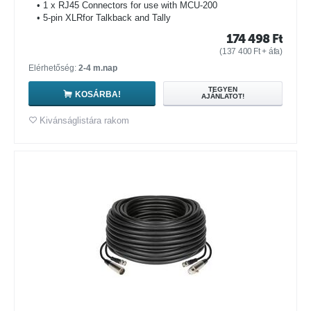
• 1 x RJ45 Connectors for use with MCU-200
• 5-pin XLRfor Talkback and Tally
174 498
Ft
(
137 400
Ft
+ áfa)
Elérhetőség:
2-4 m.nap
TEGYEN
KOSÁRBA!
AJÁNLATOT!
Kivánságlistára rakom