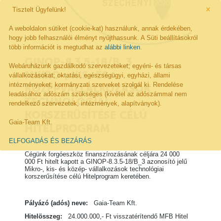
×
Tisztelt Ügyfelünk!
A weboldalon sütiket (cookie-kat) használunk, annak érdekében,
hogy jobb felhasználói élményt nyújthassunk. A Süti beállításokról
több információt is megtudhat az
alábbi linken
.
GINOP-8.3.5-18/B_3
Webáruházunk gazdálkodó szervezeteket; egyéni- és társas
MIKRO-, KIS- ÉS
vállalkozásokat; oktatási, egészségügyi, egyházi, állami
intézményeket; kormányzati szerveket szolgál ki. Rendelése
KÖZÉPVÁLLALKOZÁSOK
leadásához adószám szükséges (kivétel az adószámmal nem
TECHNOLÓGIAI
rendelkező szervezetek, intézmények, alapítványok).
KORSZERŰSÍTÉSE CÉLÚ
Gaia-Team Kft.
HITELPROGRAM
ELFOGADÁS ÉS BEZÁRÁS
Cégünk forgóeszköz finanszírozásának céljára 24 000
000 Ft hitelt kapott a GINOP-8.3.5-18/B_3 azonosító jelű
Mikro-, kis- és közép- vállalkozások technológiai
korszerűsítése célú Hitelprogram keretében.
Pályázó (adós) neve:
Gaia-Team Kft.
Hitelösszeg:
24.000.000,- Ft visszatérítendő MFB Hitel