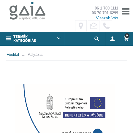
06 1 769 1111
06 70 701 6299
Visszahívás
0
TERMÉK
KATEGÓRIÁK
Főoldal
Pályázat