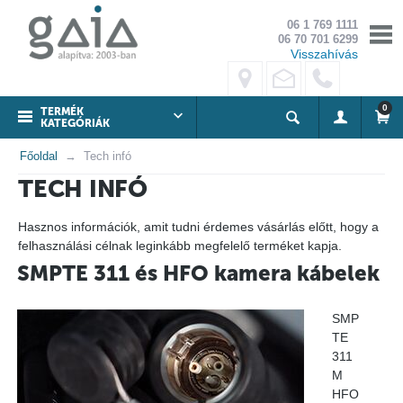
06 1 769 1111
06 70 701 6299
Visszahívás
0
TERMÉK
KATEGÓRIÁK
Főoldal
Tech infó
TECH INFÓ
Hasznos információk, amit tudni érdemes vásárlás előtt, hogy a
felhasználási célnak leginkább megfelelő terméket kapja.
SMPTE 311 és HFO kamera kábelek
SMP
TE
311
M
HFO