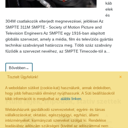
káb
elek
és
304M csatlakozók elterjedt megnevezései, jelölései Az
SMPTE 311M SMPTE - Society of Motion Picture and
Television Engineers Az SMPTE egy 1916-ban alapított
globális szervezet, amely a média, film és televíziós gyártás
technikai szabványait határozza meg. Több száz szabvány
fűződik a szervezet nevéhez, az SMPTE Timecode-tól a...
Bővebben→
×
Tisztelt Ügyfelünk!
A weboldalon sütiket (cookie-kat) használunk, annak érdekében,
hogy jobb felhasználói élményt nyújthassunk. A Süti beállításokról
több információt is megtudhat az
alábbi linken
.
Fluid fejek, tripodok, statív szettek
Webáruházunk gazdálkodó szervezeteket; egyéni- és társas
vállalkozásokat; oktatási, egészségügyi, egyházi, állami
A
intézményeket; kormányzati szerveket szolgál ki. Rendelése
gim
leadásához adószám szükséges (kivétel az adószámmal nem
balo