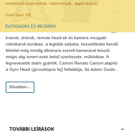
rendelkező szervezetek, intézmények, alapítványok).
k,
silde
Gaia-Team Kft.
rek,
jib-
ELFOGADÁS ÉS BEZÁRÁS
ek,
kránok, drónok, remote head-ek és kamera mozgató
robotkarok korában, a legtöbb adásba, közvetítésbe kerülő
felvétel még mindig állványra szerelt kamerával készül,
mégis alig ismert ezek belső szerkezete, működése. A
legnevesebb statív gyártók, Cartoni Renato Cartoni alapító
a Gyro Head (giroszkópos fej) feltalálója, fia doktor Guido...
Bővebben→
TOVÁBBI LEÍRÁSOK