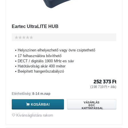
Eartec UltraLITE HUB
• Helyszínen elhelyezhető vagy övre csiptethető
• 17 felhasználóra bővíthető
• DECT / digitális 1900 MHz-es sáv
• Hatótávolság akár 400 méter
• Beépített hangerőszabályzó
252 373
Ft
(
198 719
Ft
+ áfa)
Elérhetőség:
8-14 m.nap
VÁSÁRLÁS
KOSÁRBA!
EGY
KATTINTÁSSAL
Kivánságlistára rakom