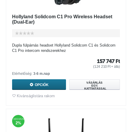
Hollyland Solidcom C1 Pro Wireless Headset
(Dual-Ear)
Dupla fülpárnás headset Hollyland Solidcom C1 és Solidcom
C1 Pro intercom rendszerekhez
157 747
Ft
(
124 210
Ft
+ áfa)
Elérhetőség:
3-6 m.nap
VÁSÁRLÁS
OPCIÓK
EGY
KATTINTÁSSAL
Kivánságlistára rakom
KEDVEZMÉNY
2%