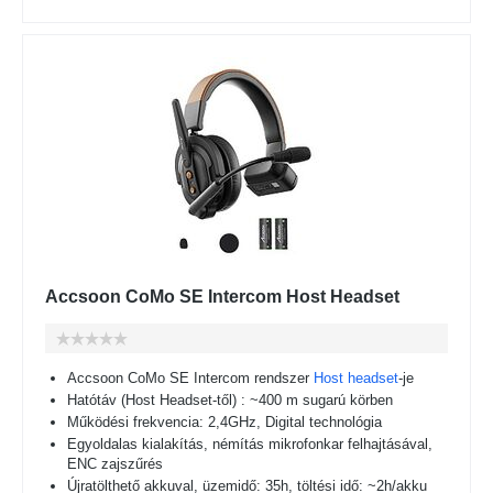
Accsoon CoMo SE Intercom Host Headset
Accsoon CoMo SE Intercom rendszer
Host headset
-je
Hatótáv (Host Headset-től) : ~400 m sugarú körben
Működési frekvencia: 2,4GHz, Digital technológia
Egyoldalas kialakítás, némítás mikrofonkar felhajtásával,
ENC zajszűrés
Újratölthető akkuval, üzemidő: 35h, töltési idő: ~2h/akku