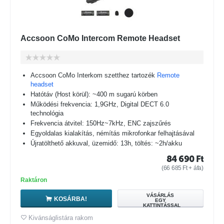
Accsoon CoMo Intercom Remote Headset
Accsoon CoMo Interkom szetthez tartozék
Remote
headset
Hatótáv (Host körül): ~400 m sugarú körben
Működési frekvencia: 1,9GHz, Digital DECT 6.0
technológia
Frekvencia átvitel: 150Hz~7kHz, ENC zajszűrés
Egyoldalas kialakítás, némítás mikrofonkar felhajtásával
Újratölthető akkuval, üzemidő: 13h, töltés: ~2h/akku
84 690
Ft
(
66 685
Ft
+ áfa)
Raktáron
VÁSÁRLÁS
KOSÁRBA!
EGY
KATTINTÁSSAL
Kivánságlistára rakom