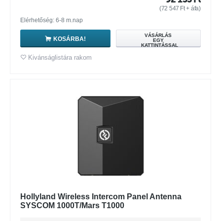
(
72 547
Ft
+ áfa)
Elérhetőség: 6-8 m.nap
VÁSÁRLÁS
KOSÁRBA!
EGY
KATTINTÁSSAL
Kivánságlistára rakom
Hollyland Wireless Intercom Panel Antenna
SYSCOM 1000T/Mars T1000