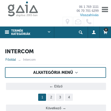
06 1 769 1111
06 70 701 6299
Visszahívás
0
TERMÉK
KATEGÓRIÁK
INTERCOM
Főoldal
Intercom
ALKATEGÓRIA MENÜ
Előző
1
2
3
4
Következő