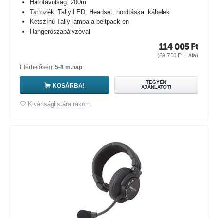
Hatótávolság: 200m
Tartozék: Tally LED, Headset, hordtáska, kábelek
Kétszínű Tally lámpa a beltpack-en
Hangerőszabályzóval
114 005
Ft
(
89 768
Ft
+ áfa)
Elérhetőség:
5-8 m.nap
TEGYEN
KOSÁRBA!
AJÁNLATOT!
Kivánságlistára rakom