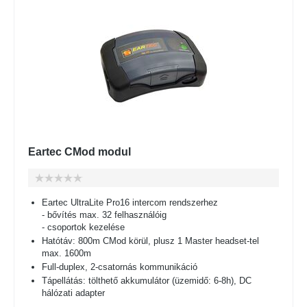
Eartec CMod modul
Eartec UltraLite Pro16 intercom rendszerhez
- bővítés max. 32 felhasználóig
- csoportok kezelése
Hatótáv: 800m CMod körül, plusz 1 Master headset-tel
max. 1600m
Full-duplex, 2-csatornás kommunikáció
Tápellátás: tölthető akkumulátor (üzemidő: 6-8h), DC
hálózati adapter