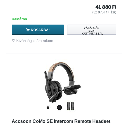
41 880
Ft
(
32 976
Ft
+ áfa)
Raktáron
VÁSÁRLÁS
KOSÁRBA!
EGY
KATTINTÁSSAL
Kivánságlistára rakom
Accsoon CoMo SE Intercom Remote Headset