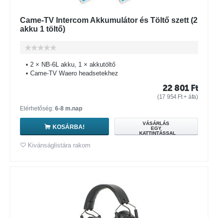
Came-TV Intercom Akkumulátor és Töltő szett (2
akku 1 töltő)
• 2 × NB-6L akku, 1 × akkutöltő
• Came-TV Waero headsetekhez
22 801
Ft
(
17 954
Ft
+ áfa)
Elérhetőség:
6-8 m.nap
VÁSÁRLÁS
KOSÁRBA!
EGY
KATTINTÁSSAL
Kivánságlistára rakom