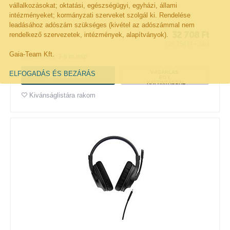
vállalkozásokat; oktatási, egészségügyi, egyházi, állami
intézményeket; kormányzati szerveket szolgál ki. Rendelése
leadásához adószám szükséges (kivétel az adószámmal nem
32 708
Ft
rendelkező szervezetek, intézmények, alapítványok).
(
25 754
Ft
+ áfa)
Gaia-Team Kft.
Elérhetőség:
3-6 m.nap
VÁSÁRLÁS
ELFOGADÁS ÉS BEZÁRÁS
KOSÁRBA!
EGY
KATTINTÁSSAL
Kivánságlistára rakom