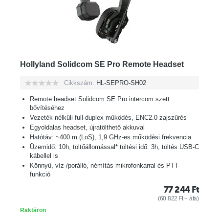
Hollyland Solidcom SE Pro Remote Headset
Cikkszám:
HL-SEPRO-SH02
Remote headset Solidcom SE Pro intercom szett
bővítéséhez
Vezeték nélküli full-duplex működés, ENC2.0 zajszűrés
Egyoldalas headset, újratölthető akkuval
Hatótáv: ~400 m (LoS), 1,9 GHz-es működési frekvencia
Üzemidő: 10h, töltőállomással* töltési idő: 3h, töltés USB-C
kábellel is
Könnyű, víz-/porálló, némítás mikrofonkarral és PTT
funkció
77 244
Ft
(
60 822
Ft
+ áfa)
Raktáron