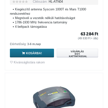
Cikkszám:
HL-ATN04
• Kiegészítő antenna Syscom 1000T és Mars T1000
rendszerekhez
• Megnöveli a vezeték nélküli hatótávolságot
• 1786-1930 MHz frekvencia tartomány
• 4 beltpack támogatása
63 284
Ft
(
49 830
Ft
+ áfa)
Elérhetőség:
3-6 m.nap
VÁSÁRLÁS
KOSÁRBA!
EGY
KATTINTÁSSAL
Kivánságlistára rakom