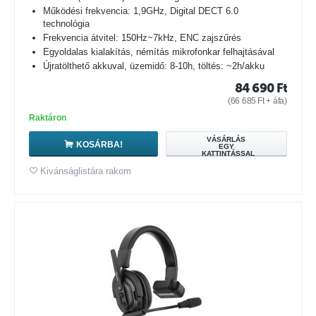
Működési frekvencia: 1,9GHz, Digital DECT 6.0
technológia
Frekvencia átvitel: 150Hz~7kHz, ENC zajszűrés
Egyoldalas kialakítás, némítás mikrofonkar felhajtásával
Újratölthető akkuval, üzemidő: 8-10h, töltés: ~2h/akku
84 690
Ft
(
66 685
Ft
+ áfa)
Raktáron
VÁSÁRLÁS
KOSÁRBA!
EGY
KATTINTÁSSAL
Kivánságlistára rakom