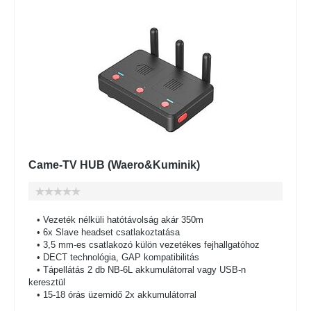
Came-TV HUB (Waero&Kuminik)
• Vezeték nélküli hatótávolság akár 350m
• 6x Slave headset csatlakoztatása
• 3,5 mm-es csatlakozó külön vezetékes fejhallgatóhoz
• DECT technológia, GAP kompatibilitás
• Tápellátás 2 db NB-6L akkumulátorral vagy USB-n
keresztül
• 15-18 órás üzemidő 2x akkumulátorral