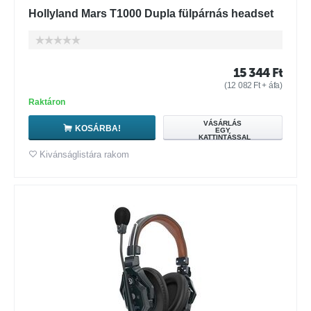
Hollyland Mars T1000 Dupla fülpárnás headset
15 344
Ft
(
12 082
Ft
+ áfa)
Raktáron
VÁSÁRLÁS
KOSÁRBA!
EGY
KATTINTÁSSAL
Kivánságlistára rakom