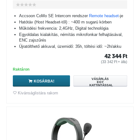
Accsoon CoMo SE Intercom rendszer
Remote headset
-je
Hatótáv (Host Headset-től) : ~400 m sugarú körben
Működési frekvencia: 2,4GHz, Digital technológia
Egyoldalas kialakítás, némítás mikrofonkar felhajtásával,
ENC zajszűrés
Újratölthető akkuval, üzemidő: 35h, töltési idő: ~2h/akku
42 344
Ft
(
33 342
Ft
+ áfa)
Raktáron
VÁSÁRLÁS
KOSÁRBA!
EGY
KATTINTÁSSAL
Kivánságlistára rakom