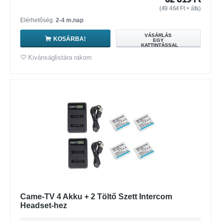
(
49 464
Ft
+ áfa)
Elérhetőség:
2-4 m.nap
VÁSÁRLÁS
KOSÁRBA!
EGY
KATTINTÁSSAL
Kivánságlistára rakom
Came-TV 4 Akku + 2 Töltő Szett Intercom
Headset-hez