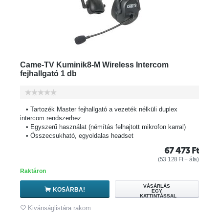
Came-TV Kuminik8-M Wireless Intercom
fejhallgató 1 db
• Tartozék Master fejhallgató a vezeték nélküli duplex
intercom rendszerhez
• Egyszerű használat (némítás felhajtott mikrofon karral)
• Összecsukható, egyoldalas headset
67 473
Ft
(
53 128
Ft
+ áfa)
Raktáron
VÁSÁRLÁS
KOSÁRBA!
EGY
KATTINTÁSSAL
Kivánságlistára rakom