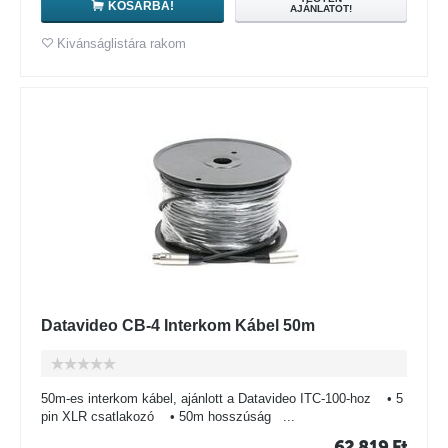
KOSÁRBA!
AJÁNLATOT!
Kivánságlistára rakom
Datavideo CB-4 Interkom Kábel 50m
50m-es interkom kábel, ajánlott a Datavideo ITC-100-hoz • 5
pin XLR csatlakozó • 50m hosszúság ...
62 819
Ft