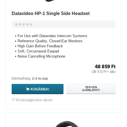
Datavideo HP-1 Single Side Headset
• For Use with Datavideo Intercom Systems
• Reference Quality, Closed-Ear Monitors
• High Gain Before Feedback
• Soft, Circumaural Earpad
• Noise Cancelling Microphone
48 859
Ft
(
38 472
Ft
+ áfa)
Elérhetőség:
2-4 m.nap
TEGYEN
KOSÁRBA!
AJÁNLATOT!
Kivánságlistára rakom