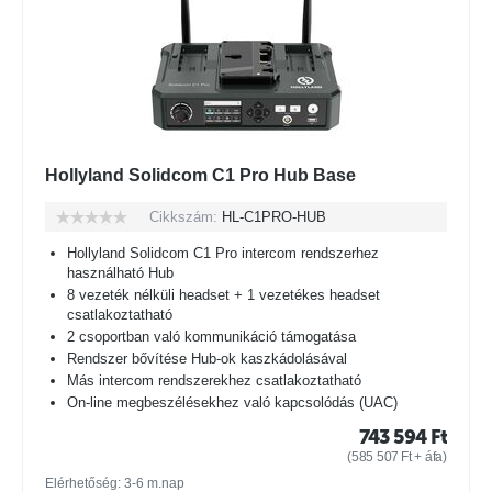
Hollyland Solidcom C1 Pro Hub Base
Cikkszám:
HL-C1PRO-HUB
Hollyland Solidcom C1 Pro intercom rendszerhez
használható Hub
8 vezeték nélküli headset + 1 vezetékes headset
csatlakoztatható
2 csoportban való kommunikáció támogatása
Rendszer bővítése Hub-ok kaszkádolásával
Más intercom rendszerekhez csatlakoztatható
On-line megbeszélésekhez való kapcsolódás (UAC)
743 594
Ft
(
585 507
Ft
+ áfa)
Elérhetőség: 3-6 m.nap