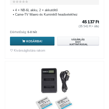
• 4 × NB-6L akku, 2 × akkutöltő
• Came-TV Waero és Kuminik8 headsetekhez
45 137
Ft
(
35 541
Ft
+ áfa)
Elérhetőség:
6-8 hét
VÁSÁRLÁS
KOSÁRBA!
EGY
KATTINTÁSSAL
Kivánságlistára rakom