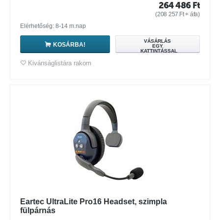
264 486
Ft
(
208 257
Ft
+ áfa)
Elérhetőség: 8-14 m.nap
VÁSÁRLÁS
KOSÁRBA!
EGY
KATTINTÁSSAL
Kivánságlistára rakom
Eartec UltraLite Pro16 Headset, szimpla
fülpárnás