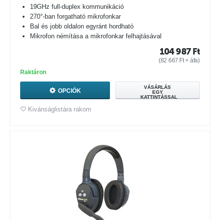
19GHz full-duplex kommunikáció
270°-ban forgatható mikrofonkar
Bal és jobb oldalon egyránt hordható
Mikrofon némítása a mikrofonkar felhajtásával
104 987
Ft
(
82 667
Ft
+ áfa)
Raktáron
VÁSÁRLÁS
OPCIÓK
EGY
KATTINTÁSSAL
Kivánságlistára rakom