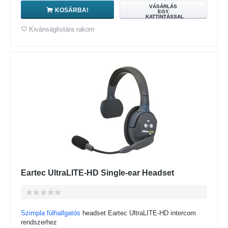
VÁSÁRLÁS
KOSÁRBA!
EGY
KATTINTÁSSAL
Kivánságlistára rakom
Eartec UltraLITE-HD Single-ear Headset
Szimpla fülhallgatós
headset Eartec UltraLITE-HD intercom
rendszerhez