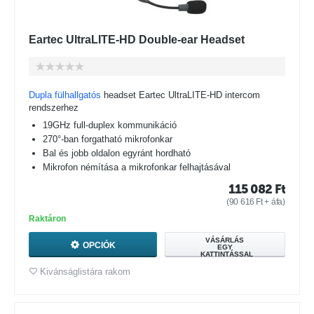
Eartec UltraLITE-HD Double-ear Headset
Dupla fülhallgatós
headset Eartec UltraLITE-HD intercom
rendszerhez
19GHz full-duplex kommunikáció
270°-ban forgatható mikrofonkar
Bal és jobb oldalon egyránt hordható
Mikrofon némítása a mikrofonkar felhajtásával
115 082
Ft
(
90 616
Ft
+ áfa)
Raktáron
VÁSÁRLÁS
OPCIÓK
EGY
KATTINTÁSSAL
Kivánságlistára rakom