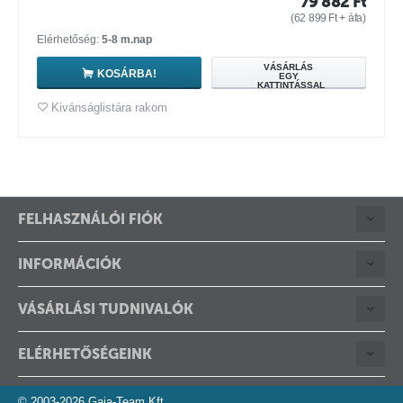
79 882
Ft
(
62 899
Ft
+ áfa)
Elérhetőség:
5-8 m.nap
VÁSÁRLÁS
KOSÁRBA!
EGY
KATTINTÁSSAL
Kivánságlistára rakom
FELHASZNÁLÓI FIÓK
INFORMÁCIÓK
VÁSÁRLÁSI TUDNIVALÓK
ELÉRHETŐSÉGEINK
© 2003-2026 Gaia-Team Kft.