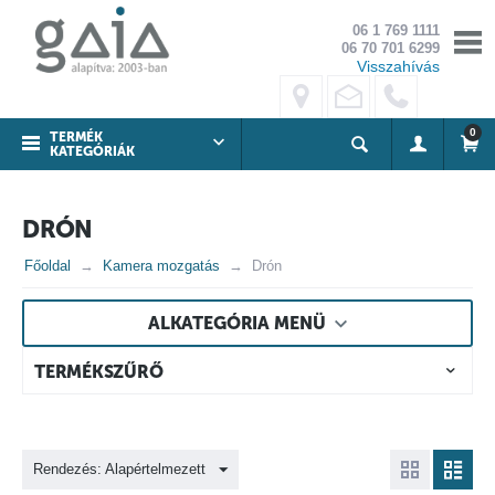
06 1 769 1111
06 70 701 6299
Visszahívás
0
TERMÉK
KATEGÓRIÁK
DRÓN
Főoldal
Kamera mozgatás
Drón
ALKATEGÓRIA MENÜ
TERMÉKSZŰRŐ
Rendezés: Alapértelmezett