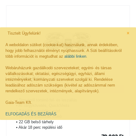
×
Tisztelt Ügyfelünk!
A weboldalon sütiket (cookie-kat) használunk, annak érdekében,
hogy jobb felhasználói élményt nyújthassunk. A Süti beállításokról
több információt is megtudhat az
alábbi linken
.
Webáruházunk gazdálkodó szervezeteket; egyéni- és társas
vállalkozásokat; oktatási, egészségügyi, egyházi, állami
DJI Neo drón
intézményeket; kormányzati szerveket szolgál ki. Rendelése
leadásához adószám szükséges (kivétel az adószámmal nem
rendelkező szervezetek, intézmények, alapítványok).
• Tenyérről történő fel- és leszállás
Gaia-Team Kft.
• AI tárgykövetés, QuickShots
• Többféle vezérlési mód
ELFOGADÁS ÉS BEZÁRÁS
• 4K Ultra-stabilizált videó
• 22 GB belső tárhely
• Akár 18 perc repülési idő