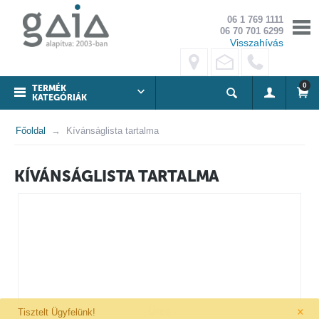
06 1 769 1111
06 70 701 6299
Visszahívás
0
TERMÉK
KATEGÓRIÁK
Főoldal
Kívánságlista tartalma
KÍVÁNSÁGLISTA TARTALMA
×
Üres
Tisztelt Ügyfelünk!