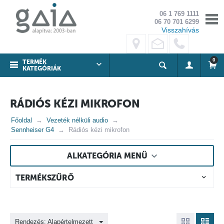
06 1 769 1111
06 70 701 6299
Visszahívás
0
TERMÉK
KATEGÓRIÁK
RÁDIÓS KÉZI MIKROFON
Főoldal
Vezeték nélküli audio
Sennheiser G4
Rádiós kézi mikrofon
ALKATEGÓRIA MENÜ
TERMÉKSZŰRŐ
Rendezés: Alapértelmezett