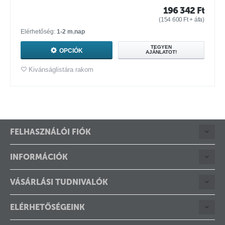
196 342
Ft
(
154 600
Ft
+ áfa)
Elérhetőség:
1-2 m.nap
TEGYEN
OPCIÓK
AJÁNLATOT!
Kivánságlistára rakom
FELHASZNÁLÓI FIÓK
INFORMÁCIÓK
VÁSÁRLÁSI TUDNIVALÓK
ELÉRHETŐSÉGEINK