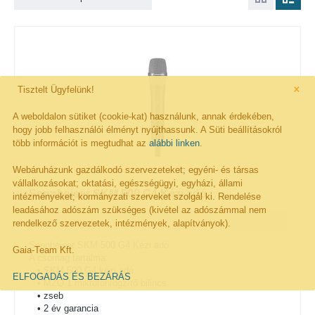
×
Tisztelt Ügyfelünk!
A weboldalon sütiket (cookie-kat) használunk, annak érdekében,
hogy jobb felhasználói élményt nyújthassunk. A Süti beállításokról
több információt is megtudhat az
alábbi linken
.
Webáruházunk gazdálkodó szervezeteket; egyéni- és társas
vállalkozásokat; oktatási, egészségügyi, egyházi, állami
Sennheiser SKM 500 G4 Kézi adó
intézményeket; kormányzati szerveket szolgál ki. Rendelése
leadásához adószám szükséges (kivétel az adószámmal nem
rendelkező szervezetek, intézmények, alapítványok).
Sennheiser SKM 500 G4 Kézi adó
Gaia-Team Kft.
A csomag tartalma:
• SKM 500 G4 kézi adó
ELFOGADÁS ÉS BEZÁRÁS
• MZQ 1 mikrofonrögzítő bilincs
• zseb
• 2 év garancia