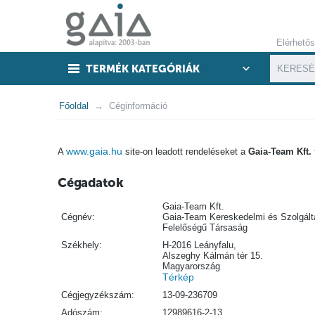
Elérhető
TERMÉK KATEGÓRIÁK
Főoldal
Céginformáció
www.gaia.hu
A
site-on leadott rendeléseket a
Gaia-Team Kft.
Cégadatok
Gaia-Team Kft.
Cégnév:
Gaia-Team Kereskedelmi és Szolgálta
Felelőségű Társaság
Székhely:
H-2016 Leányfalu,
Alszeghy Kálmán tér 15.
Magyarország
Térkép
Cégjegyzékszám:
13-09-236709
Adószám:
12989616-2-13