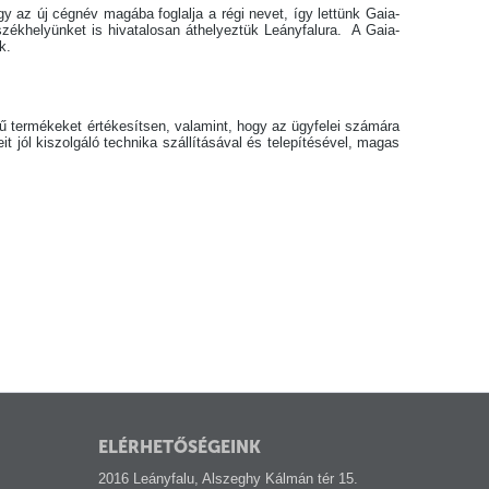
y az új cégnév magába foglalja a régi nevet, így lettünk Gaia-
zékhelyünket is hivatalosan áthelyeztük Leányfalura. A Gaia-
ók.
gű termékeket értékesítsen, valamint, hogy az ügyfelei számára
t jól kiszolgáló technika szállításával és telepítésével, magas
ELÉRHETŐSÉGEINK
2016 Leányfalu, Alszeghy Kálmán tér 15.