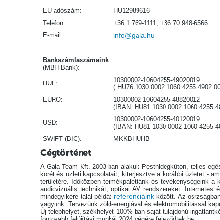
EU adószám:
HU12989616
Telefon:
+36 1 769-1111, +36 70 948-6566
E-mail:
info@gaia.hu
Bankszámlaszámaink
(MBH Bank):
10300002-10604255-49020019
HUF:
( HU76 1030 0002 1060 4255 4902 00
EURO:
10300002-10604255-48820012
(IBAN: HU81 1030 0002 1060 4255 4
10300002-10604255-40120019
USD:
(IBAN: HU81 1030 0002 1060 4255 4
SWIFT (BIC):
MKKBHUHB
Cégtörténet
A Gaia-Team Kft. 2003-ban alakult Pesthidegkúton, teljes egé
körét és üzleti kapcsolatait, kiterjesztve a korábbi üzletet - 
területére. Időközben termékpalettánk és tevékenységeink a ko
audiovizuális technikát, optikai AV rendszereket. Internete
referenciáink
mindegyikére talál példát
között. Az osrzságban 
vagyunk. Tervezünk zöld-energiával és elektromobilitással kapc
Új telephelyet, székhelyet 100%-ban saját tulajdonú ingatlantké
fontosabb felújítási munkái 2024 végére fejeződtek be.