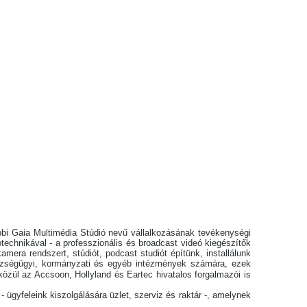
ábbi Gaia Multimédia Stúdió nevű vállalkozásának tevékenységi
totechnikával - a professzionális és broadcast videó kiegészítők
mera rendszert, stúdiót, podcast studiót építünk, installálunk
egészségügyi, kormányzati és egyéb intézmények számára, ezek
özül az Accsoon, Hollyland és Eartec hivatalos forgalmazói is
- ügyfeleink kiszolgálására üzlet, szerviz és raktár -, amelynek