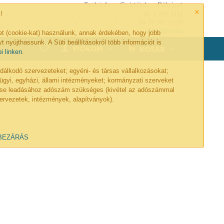
Tech-info
Gyártóink
Pályázat
×
!
06 1 769 1111
06 70 701 6299
Visszahívás
et (cookie-kat) használunk, annak érdekében, hogy jobb
t nyújthassunk. A Süti beállításokról több információt is
0
FIÓKOM
KOSÁR
bi linken
.
lkodó szervezeteket; egyéni- és társas vállalkozásokat;
ügyi, egyházi, állami intézményeket; kormányzati szerveket
lése leadásához adószám szükséges (kivétel az adószámmal
ervezetek, intézmények, alapítványok).
BEZÁRÁS