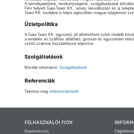
A termékpalettánk, tevékenységeink, szolgáltatásaink bővülése
Film helyett Gaia-Team Kft., amely névváltozást és új telep
Team Kft. továbbra is teljes egészében magyar tulajdonosi sze
Üzletpolitika
A Gaia-Team Kft. egyszerű, jól áttekinthető üzleti modellt kö
a rendelés és szállítás átlátható, gyorsan és egyszerűen intéz
szintű szakmai hozzáértéssel teljesítse.
Szolgáltatások
Szolgáltatások
Bővebb információ:
Referenciák
referenciáinkat
Tekintse meg
!
FELHASZNÁLÓI FIÓK
INFORM
Bejelentkezés
Céginformá