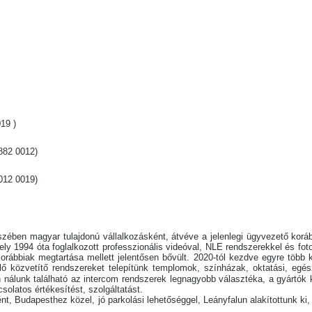
19 )
882 0012)
012 0019)
szében magyar tulajdonú vállalkozásként, átvéve a jelenlegi ügyvezető kor
amely 1994 óta foglalkozott professzionális videóval, NLE rendszerekkel és fo
rábbiak megtartása mellett jelentősen bővült. 2020-tól kezdve egyre több ka
s élő közvetítő rendszereket telepítünk templomok, színházak, oktatási, 
nálunk található az intercom rendszerek legnagyobb választéka, a gyártók k
solatos értékesítést, szolgáltatást.
nt, Budapesthez közel, jó parkolási lehetőséggel, Leányfalun alakítottunk ki, 