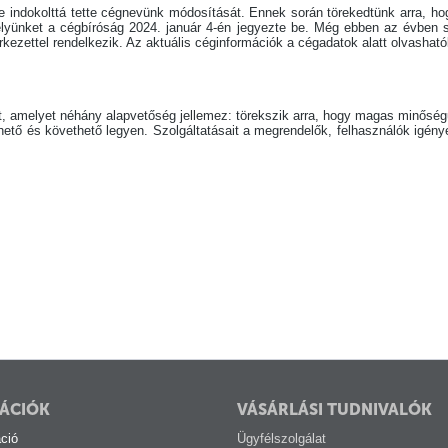
 indokolttá tette cégnevünk módosítását. Ennek során törekedtünk arra, hog
helyünket a cégbíróság 2024. január 4-én jegyezte be. Még ebben az évben s
rkezettel rendelkezik. Az aktuális céginformációk a cégadatok alatt olvashat
vet, amelyet néhány alapvetőség jellemez: törekszik arra, hogy magas minősé
hető és követhető legyen. Szolgáltatásait a megrendelők, felhasználók igényei
ÁCIÓK
VÁSÁRLÁSI TUDNIVALÓK
ció
Ügyfélszolgálat