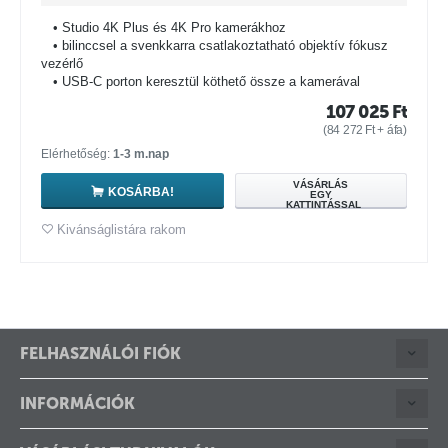
• Studio 4K Plus és 4K Pro kamerákhoz
• bilinccsel a svenkkarra csatlakoztatható objektív fókusz
vezérlő
• USB-C porton keresztül köthető össze a kamerával
107 025
Ft
(
84 272
Ft
+ áfa)
Elérhetőség:
1-3 m.nap
VÁSÁRLÁS
KOSÁRBA!
EGY
KATTINTÁSSAL
Kivánságlistára rakom
FELHASZNÁLÓI FIÓK
INFORMÁCIÓK