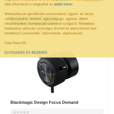
103 768
Ft
több információt is megtudhat az
alábbi linken
.
(
81 707
Ft
+ áfa)
Elérhetőség:
1-3 m.nap
Webáruházunk gazdálkodó szervezeteket; egyéni- és társas
vállalkozásokat; oktatási, egészségügyi, egyházi, állami
VÁSÁRLÁS
KOSÁRBA!
EGY
intézményeket; kormányzati szerveket szolgál ki. Rendelése
KATTINTÁSSAL
leadásához adószám szükséges (kivétel az adószámmal nem
Kivánságlistára rakom
rendelkező szervezetek, intézmények, alapítványok).
Gaia-Team Kft.
ELFOGADÁS ÉS BEZÁRÁS
Blackmagic Design Focus Demand