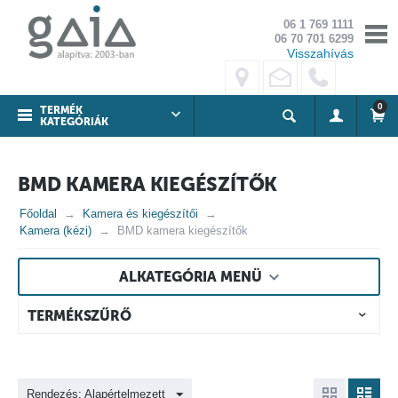
06 1 769 1111
06 70 701 6299
Visszahívás
0
TERMÉK
KATEGÓRIÁK
BMD KAMERA KIEGÉSZÍTŐK
Főoldal
Kamera és kiegészítői
Kamera (kézi)
BMD kamera kiegészítők
ALKATEGÓRIA MENÜ
TERMÉKSZŰRŐ
Rendezés: Alapértelmezett