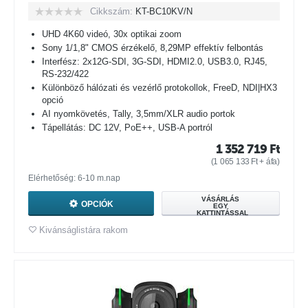
Cikkszám:
KT-BC10KV/N
UHD 4K60 videó, 30x optikai zoom
Sony 1/1,8" CMOS érzékelő, 8,29MP effektív felbontás
Interfész: 2x12G-SDI, 3G-SDI, HDMI2.0, USB3.0, RJ45,
RS-232/422
Különböző hálózati és vezérlő protokollok, FreeD, NDI|HX3
opció
AI nyomkövetés, Tally, 3,5mm/XLR audio portok
Tápellátás: DC 12V, PoE++, USB-A portról
1 352 719
Ft
(
1 065 133
Ft
+ áfa)
Elérhetőség: 6-10 m.nap
VÁSÁRLÁS
OPCIÓK
EGY
KATTINTÁSSAL
Kivánságlistára rakom