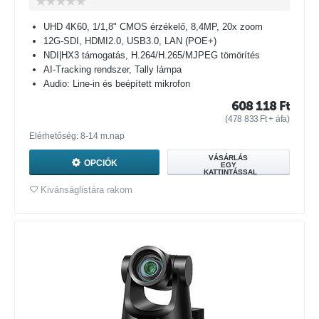
UHD 4K60, 1/1,8" CMOS érzékelő, 8,4MP, 20x zoom
12G-SDI, HDMI2.0, USB3.0, LAN (POE+)
NDI|HX3 támogatás, H.264/H.265/MJPEG tömörítés
AI-Tracking rendszer, Tally lámpa
Audio: Line-in és beépített mikrofon
608 118
Ft
(
478 833
Ft
+ áfa)
Elérhetőség: 8-14 m.nap
VÁSÁRLÁS
OPCIÓK
EGY
KATTINTÁSSAL
Kivánságlistára rakom