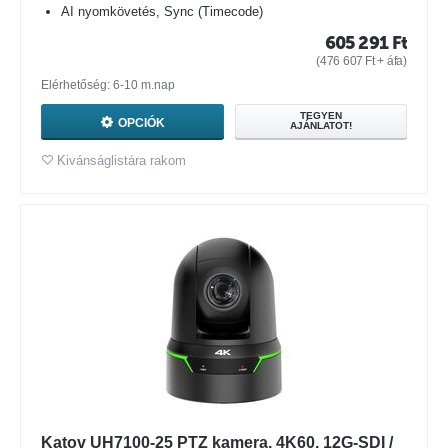
AI nyomkövetés, Sync (Timecode)
605 291
Ft
(
476 607
Ft
+ áfa)
Elérhetőség: 6-10 m.nap
TEGYEN
OPCIÓK
AJÁNLATOT!
Kivánságlistára rakom
Katov UH7100-25 PTZ kamera, 4K60, 12G-SDI /