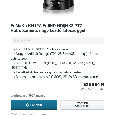
FoMaKo KN12A FullHD NDI|HX3 PTZ
Robotkamera, nagy kezdő látószöggel
• Full HD NDI|HX3 PTZ robotkamera
• Nagy kezdő látószögű (70°, 25,5mm/35mm eq.) 12x-es
optikai zoom
• 3G-SDI, HDMI, LAN (POE), USB 2.0, RS232 (in/out),
RS422/485
• Fejlett AI Auto-Tracking célszemély követés
• Magas jel/zaj viszonyú CMOS, 2D és 3D zajcsökkentés
325 864
Ft
(
256 586
Ft
+ áfa)
Elérhetőség:
8-14 m.nap
TEGYEN
OPCIÓK
AJÁNLATOT!
Kivánságlistára rakom