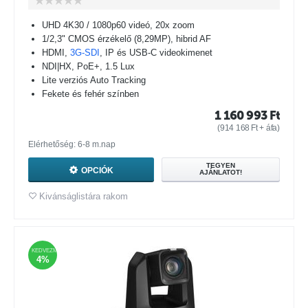
UHD 4K30 / 1080p60 videó, 20x zoom
1/2,3" CMOS érzékelő (8,29MP), hibrid AF
HDMI,
3G-SDI
, IP és USB-C videokimenet
NDI|HX, PoE+, 1.5 Lux
Lite verziós Auto Tracking
Fekete és fehér színben
1 160 993
Ft
(
914 168
Ft
+ áfa)
Elérhetőség: 6-8 m.nap
TEGYEN
OPCIÓK
AJÁNLATOT!
Kivánságlistára rakom
KEDVEZMÉNY
4%