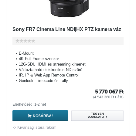
Sony FR7 Cinema Line NDI|HX PTZ kamera váz
• E-Mount
• 4K Full-Frame szenzor
• 12G-SDI, HDMI és streaming kimenet
• Változtatható elektronikus ND-szűrő
• IR, IP & Web App Remote Control
• Genlock, Timecode és Tally
5 770 067
Ft
(
4 543 360
Ft
+ áfa)
Elérhetőség: 1-2 hét
TEGYEN
KOSÁRBA!
AJÁNLATOT!
Kivánságlistára rakom