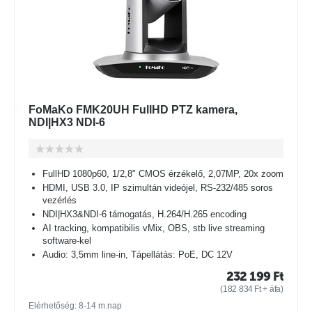
FoMaKo FMK20UH FullHD PTZ kamera,
NDI|HX3 NDI-6
FullHD 1080p60, 1/2,8" CMOS érzékelő, 2,07MP, 20x zoom
HDMI, USB 3.0, IP szimultán videójel, RS-232/485 soros
vezérlés
NDI|HX3&NDI-6 támogatás, H.264/H.265 encoding
AI tracking, kompatibilis vMix, OBS, stb live streaming
software-kel
Audio: 3,5mm line-in, Tápellátás: PoE, DC 12V
232 199
Ft
(
182 834
Ft
+ áfa)
Elérhetőség: 8-14 m.nap