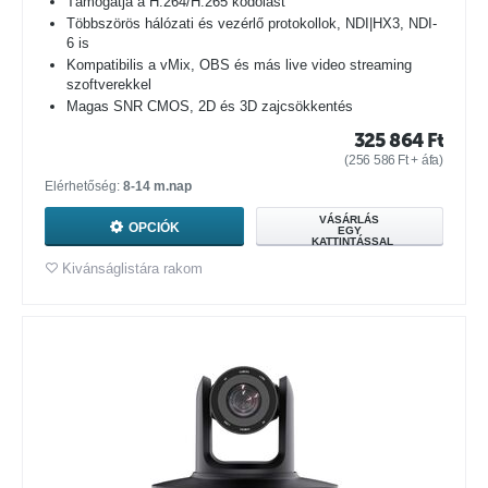
Támogatja a H.264/H.265 kódolást
Többszörös hálózati és vezérlő protokollok, NDI|HX3, NDI-
6 is
Kompatibilis a vMix, OBS és más live video streaming
szoftverekkel
Magas SNR CMOS, 2D és 3D zajcsökkentés
325 864
Ft
(
256 586
Ft
+ áfa)
Elérhetőség:
8-14 m.nap
VÁSÁRLÁS
OPCIÓK
EGY
KATTINTÁSSAL
Kivánságlistára rakom