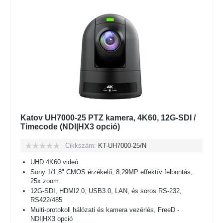
Katov UH7000-25 PTZ kamera, 4K60, 12G-SDI /
Timecode (NDI|HX3 opció)
Cikkszám:
KT-UH7000-25/N
UHD 4K60 videó
Sony 1/1,8" CMOS érzékelő, 8,29MP effektív felbontás,
25x zoom
12G-SDI, HDMI2.0, USB3.0, LAN, és soros RS-232,
RS422/485
Multi-protokoll hálózati és kamera vezérlés, FreeD -
NDI|HX3 opció