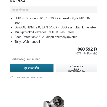
NDI|HX3
UHD 4K60 videó, 1/1,8" CMOS érzékelő, 8,42 MP, 30x
zoom
3G-SDI, HDMI 2.0, LAN (PoE+), USB szimultán kimenetek
Multi-protokoll vezérlés, NDI|HX3 és FreeD
Face Detection AE, AI-alapú személykövetés
Tally, Web kontroll
860 392
Ft
(
677 474
Ft
+ áfa)
Elérhetőség:
4-6 m.nap
VÁSÁRLÁS
OPCIÓK
EGY
KATTINTÁSSAL
Kivánságlistára rakom