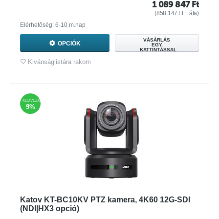
1 089 847
Ft
(
858 147
Ft
+ áfa)
Elérhetőség: 6-10 m.nap
VÁSÁRLÁS
OPCIÓK
EGY
KATTINTÁSSAL
Kivánságlistára rakom
KEDVEZMÉNY
9%
Katov KT-BC10KV PTZ kamera, 4K60 12G-SDI
(NDI|HX3 opció)