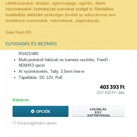
vállalkozásokat; oktatási, egészségügyi, egyházi, állami
Katov KT-UH86DHS PTZ kamera, 4K60 20X
intézményeket; kormányzati szerveket szolgál ki. Rendelése
(NDI|HX3 opció)
leadásához adószám szükséges (kivétel az adószámmal nem
rendelkező szervezetek, intézmények, alapítványok).
Cikkszám:
KT-UH86DHS/N
Gaia-Team Kft.
UHD 4K60 videó,
20x optikai zoom
Sony 1/2,5" CMOS érzékelő, 8,50MP effektív felbontás
ELFOGADÁS ÉS BEZÁRÁS
3G-SDI, HDMI2.0, USB3.0 (UVC), LAN, RS-232,
RS422/485
Multi-protokoll hálózati és kamera vezérlés, FreeD -
NDI|HX3 opció
AI nyomkövetés, Tally, 3,5mm line-in
Tápellátás: DC 12V, PoE
403 393
Ft
(
317 632
Ft
+ áfa)
Raktáron
VÁSÁRLÁS
OPCIÓK
EGY
KATTINTÁSSAL
Kivánságlistára rakom