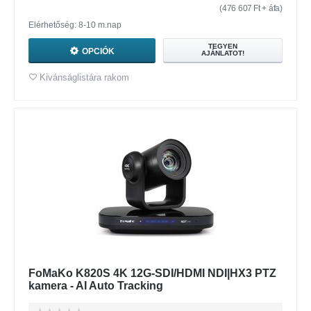
(
476 607
Ft
+ áfa)
Elérhetőség: 8-10 m.nap
TEGYEN
OPCIÓK
AJÁNLATOT!
Kivánságlistára rakom
FoMaKo K820S 4K 12G-SDI/HDMI NDI|HX3 PTZ
kamera - AI Auto Tracking