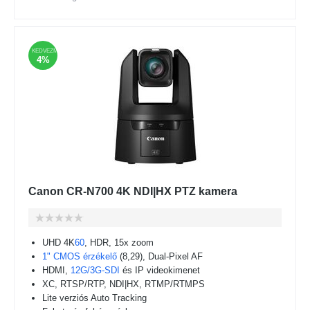
KEDVEZMÉNY
4%
Canon CR-N700 4K NDI|HX PTZ kamera
UHD 4K
60
, HDR, 15x zoom
1" CMOS érzékelő
(8,29), Dual-Pixel AF
HDMI,
12G/3G-SDI
és IP videokimenet
XC, RTSP/RTP, NDI|HX, RTMP/RTMPS
Lite verziós Auto Tracking