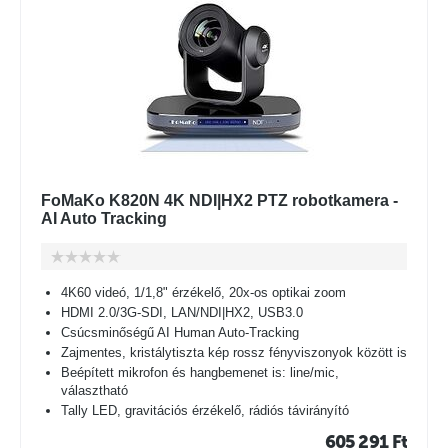
FoMaKo K820N 4K NDI|HX2 PTZ robotkamera -
AI Auto Tracking
4K60 videó, 1/1,8" érzékelő, 20x-os optikai zoom
HDMI 2.0/3G-SDI, LAN/NDI|HX2, USB3.0
Csúcsminőségű AI Human Auto-Tracking
Zajmentes, kristálytiszta kép rossz fényviszonyok között is
Beépített mikrofon és hangbemenet is: line/mic,
választható
Tally LED, gravitációs érzékelő, rádiós távirányító
605 291
Ft