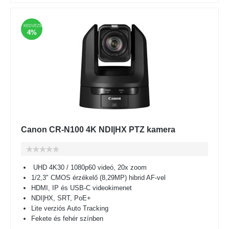
KEDVEZMÉNY
4%
Canon CR-N100 4K NDI|HX PTZ kamera
UHD 4K30 / 1080p60 videó, 20x zoom
1/2,3" CMOS érzékelő (8,29MP) hibrid AF-vel
HDMI, IP és USB-C videokimenet
NDI|HX, SRT, PoE+
Lite verziós Auto Tracking
Fekete és fehér színben