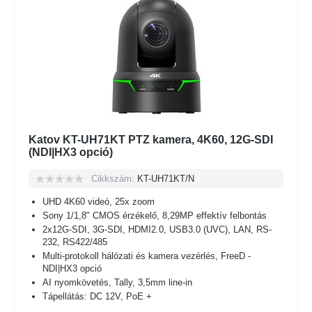
Katov KT-UH71KT PTZ kamera, 4K60, 12G-SDI
(NDI|HX3 opció)
Cikkszám:
KT-UH71KT/N
UHD 4K60 videó, 25x zoom
Sony 1/1,8" CMOS érzékelő, 8,29MP effektív felbontás
2x12G-SDI, 3G-SDI, HDMI2.0, USB3.0 (UVC), LAN, RS-
232, RS422/485
Multi-protokoll hálózati és kamera vezérlés, FreeD -
NDI|HX3 opció
AI nyomkövetés, Tally, 3,5mm line-in
Tápellátás: DC 12V, PoE +