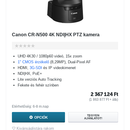
Canon CR-N500 4K NDI|HX PTZ kamera
UHD 4K30 / 1080p60 videó, 15x zoom
1" CMOS érzékelő
(8,29MP), Dual-Pixel AF
HDMI,
3G-SDI
és IP videokimenet
NDI|HX, PoE+
Lite verziós Auto Tracking
Fekete és fehér színben
2 367 124
Ft
(
1 863 877
Ft
+ áfa)
Elérhetőség: 6-8 m.nap
TEGYEN
OPCIÓK
AJÁNLATOT!
Kivánságlistára rakom