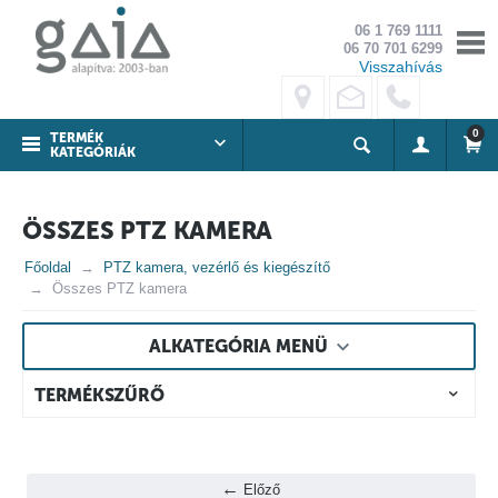
06 1 769 1111
06 70 701 6299
Visszahívás
0
TERMÉK
KATEGÓRIÁK
ÖSSZES PTZ KAMERA
Főoldal
PTZ kamera, vezérlő és kiegészítő
Összes PTZ kamera
ALKATEGÓRIA MENÜ
TERMÉKSZŰRŐ
Előző