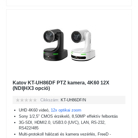
Katov KT-UH86DF PTZ kamera, 4K60 12X
(NDI|HX3 opció)
Cikkszám:
KT-UH86DF/N
UHD 4K60 videó,
12x optikai zoom
Sony 1/2,5" CMOS érzékelő, 8,50MP effektív felbontás
3G-SDI, HDMI2.0, USB3.0 (UVC), LAN, RS-232,
RS422/485
Multi-protokoll hálózati és kamera vezérlés, FreeD -