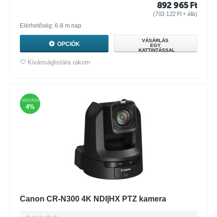
892 965
Ft
(
703 122
Ft
+ áfa)
Elérhetőség: 6-8 m.nap
VÁSÁRLÁS
OPCIÓK
EGY
KATTINTÁSSAL
Kivánságlistára rakom
KEDVEZMÉNY
4%
Canon CR-N300 4K NDI|HX PTZ kamera