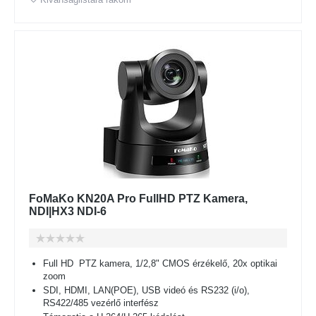
FoMaKo KN20A Pro FullHD PTZ Kamera,
NDI|HX3 NDI-6
Full HD PTZ kamera, 1/2,8" CMOS érzékelő, 20x optikai
zoom
SDI, HDMI, LAN(POE), USB videó és RS232 (i/o),
RS422/485 vezérlő interfész