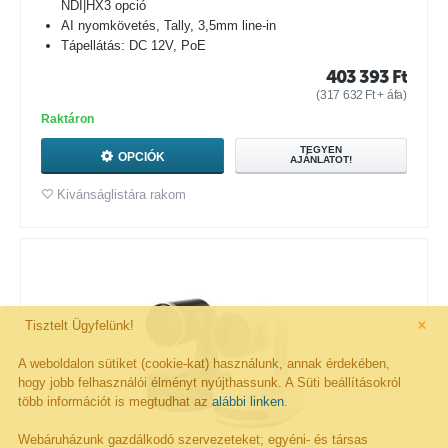
NDI|HX3 opció
AI nyomkövetés, Tally, 3,5mm line-in
Tápellátás: DC 12V, PoE
403 393
Ft
(
317 632
Ft
+ áfa)
Raktáron
TEGYEN
OPCIÓK
AJÁNLATOT!
Kivánságlistára rakom
×
Tisztelt Ügyfelünk!
A weboldalon sütiket (cookie-kat) használunk, annak érdekében,
hogy jobb felhasználói élményt nyújthassunk. A Süti beállításokról
több információt is megtudhat az
alábbi linken
.
Webáruházunk gazdálkodó szervezeteket; egyéni- és társas