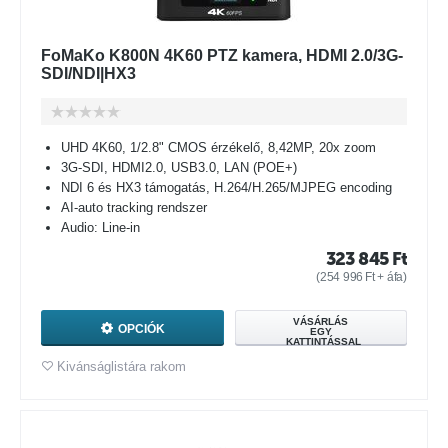
FoMaKo K800N 4K60 PTZ kamera, HDMI 2.0/3G-
SDI/NDI|HX3
UHD 4K60, 1/2.8" CMOS érzékelő, 8,42MP, 20x zoom
3G-SDI, HDMI2.0, USB3.0, LAN (POE+)
NDI 6 és HX3 támogatás, H.264/H.265/MJPEG encoding
AI-auto tracking rendszer
Audio: Line-in
323 845
Ft
(
254 996
Ft
+ áfa)
VÁSÁRLÁS
OPCIÓK
EGY
KATTINTÁSSAL
Kivánságlistára rakom