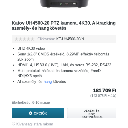
Katov UH4500-20 PTZ kamera, 4K30, AI-tracking
személy- és hangkövetés
Cikkszám:
KT-UH4500-20/N
UHD 4K30 videó
Sony 1/2,8" CMOS érzékelő, 8,29MP effektív felbontás,
20x zoom
HDMI1.4, USB3.0 (UVC), LAN, és soros RS-232, RS422
Multi-protokoll hálózati és kamera vezérlés, FreeD -
NDI|HX3 opció
AI személy- és
hang
követés
181 709
Ft
(
143 078
Ft
+ áfa)
Elérhetőség: 6-10 m.nap
VÁSÁRLÁS
OPCIÓK
EGY
KATTINTÁSSAL
Kivánságlistára rakom