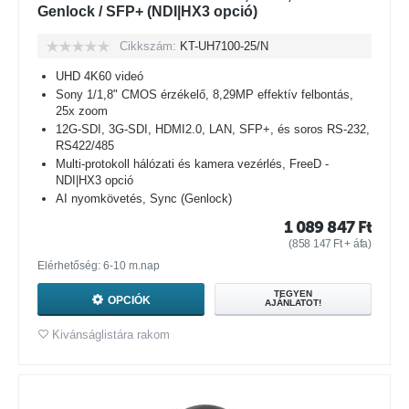
Genlock / SFP+ (NDI|HX3 opció)
Cikkszám:
KT-UH7100-25/N
UHD 4K60 videó
Sony 1/1,8" CMOS érzékelő, 8,29MP effektív felbontás,
25x zoom
12G-SDI, 3G-SDI, HDMI2.0, LAN, SFP+, és soros RS-232,
RS422/485
Multi-protokoll hálózati és kamera vezérlés, FreeD -
NDI|HX3 opció
AI nyomkövetés, Sync (Genlock)
1 089 847
Ft
(
858 147
Ft
+ áfa)
Elérhetőség: 6-10 m.nap
TEGYEN
OPCIÓK
AJÁNLATOT!
Kivánságlistára rakom