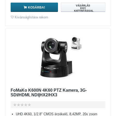
VÁSÁRLÁS
KOSÁRBA!
EGY
KATTINTÁSSAL
Kivánságlistára rakom
FoMaKo K600N 4K60 PTZ Kamera, 3G-
SDI/HDMI, NDI|HX2/HX3
UHD 4K60, 1/2.8" CMOS érzékelő, 8,42MP, 20x zoom