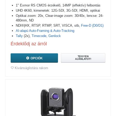
1" Exmor RS CMOS érzékelő, 14MP (effektív) felbontás
UHD 4K60, kimenetek: 12G-SDI, 3G-SDI, HDMI, optikai
Optikai zoom: 20x, Clear-image zoom: 30/40x, lencse: 24-
480mm, ND
NDI®|HX, RTSP, RTMP, SRT, VISCA, stb,
Free-D (D0/D1)
AI-alapú Auto-Framing & Auto-Tracking
Tally
(2x),
Timecode,
Genlock
Érdeklődj az árról
TEGYEN
OPCIÓK
AJÁNLATOT!
Kivánságlistára rakom