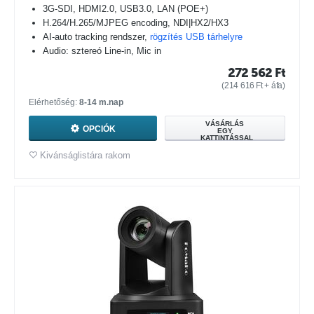
3G-SDI, HDMI2.0, USB3.0, LAN (POE+)
H.264/H.265/MJPEG encoding, NDI|HX2/HX3
AI-auto tracking rendszer,
rögzítés USB tárhelyre
Audio: sztereó Line-in, Mic in
272 562
Ft
(
214 616
Ft
+ áfa)
Elérhetőség:
8-14 m.nap
VÁSÁRLÁS
OPCIÓK
EGY
KATTINTÁSSAL
Kivánságlistára rakom