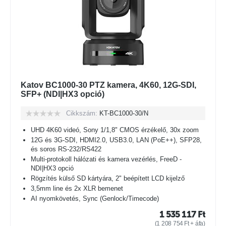
Katov BC1000-30 PTZ kamera, 4K60, 12G-SDI,
SFP+ (NDI|HX3 opció)
Cikkszám:
KT-BC1000-30/N
UHD 4K60 videó, Sony 1/1,8" CMOS érzékelő, 30x zoom
12G és 3G-SDI, HDMI2.0, USB3.0, LAN (PoE++), SFP28,
és soros RS-232/RS422
Multi-protokoll hálózati és kamera vezérlés, FreeD -
NDI|HX3 opció
Rögzítés külső SD kártyára, 2" beépített LCD kijelző
3,5mm line és 2x XLR bemenet
AI nyomkövetés, Sync (Genlock/Timecode)
1 535 117
Ft
(
1 208 754
Ft
+ áfa)