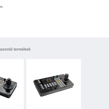
en.
el
m (T)
asonló termékek
|HX3 és RTSP, RTMP
okkal