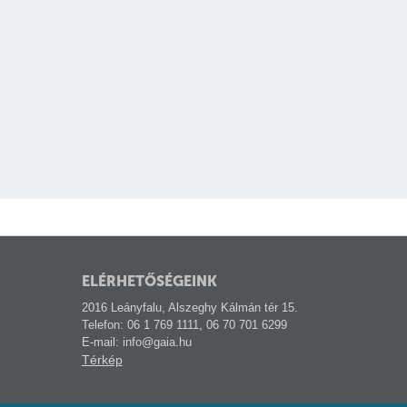
, Broadcast Pix
ELÉRHETŐSÉGEINK
2016 Leányfalu, Alszeghy Kálmán tér 15.
Telefon: 06 1 769 1111, 06 70 701 6299
E-mail: info@gaia.hu
Térkép
ral és MV Pro)