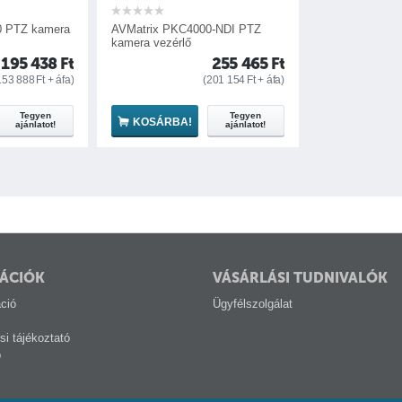
0 PTZ kamera
AVMatrix PKC4000-NDI PTZ
kamera vezérlő
195 438
Ft
255 465
Ft
153 888
Ft
+ áfa)
(
201 154
Ft
+ áfa)
Caster, Wirecast, ProPresenter, Epiphan Pearl, OBS, Vizrt Vectar, FOR.A
Tegyen
Tegyen
KOSÁRBA!
ajánlatot!
ajánlatot!
o style, RGB), a hátoldali lámpán cserélhető megvilágított számmal
ÁCIÓK
VÁSÁRLÁSI TUDNIVALÓK
ció
Ügyfélszolgálat
si tájékoztató
p
lítások, vezérlés, frissítések kezeléséhez (NDI PTZ Control (iOS), Cent