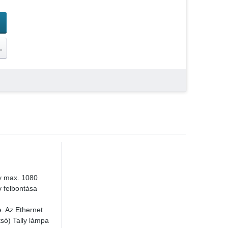
L
y max. 1080
v felbontása
. Az Ethernet
tsó) Tally lámpa