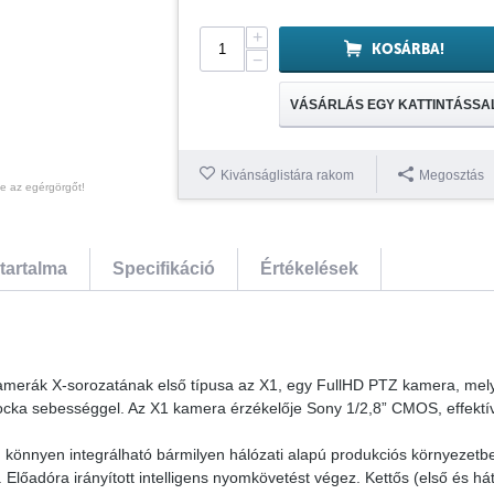
+
KOSÁRBA!
−
VÁSÁRLÁS EGY KATTINTÁSSA
Kivánságlistára rakom
Megosztás
te az egérgörgőt!
tartalma
Specifikáció
Értékelések
amerák X-sorozatának első típusa az X1, egy FullHD PTZ kamera, mel
pkocka sebességgel. Az X1 kamera érzékelője Sony 1/2,8” CMOS, effektí
könnyen integrálható bármilyen hálózati alapú produkciós környezetbe
k. Előadóra irányított intelligens nyomkövetést végez. Kettős (első és há