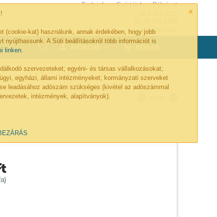
Tech-info
Gyártóink
Pályázat
×
!
06 1 769 1111
06 70 701 6299
Visszahívás
et (cookie-kat) használunk, annak érdekében, hogy jobb
t nyújthassunk. A Süti beállításokról több információt is
0
FIÓKOM
KOSÁR
bi linken
.
lkodó szervezeteket; egyéni- és társas vállalkozásokat;
ügyi, egyházi, állami intézményeket; kormányzati szerveket
lése leadásához adószám szükséges (kivétel az adószámmal
ervezetek, intézmények, alapítványok).
4
/
47
BEZÁRÁS
Ft
a)