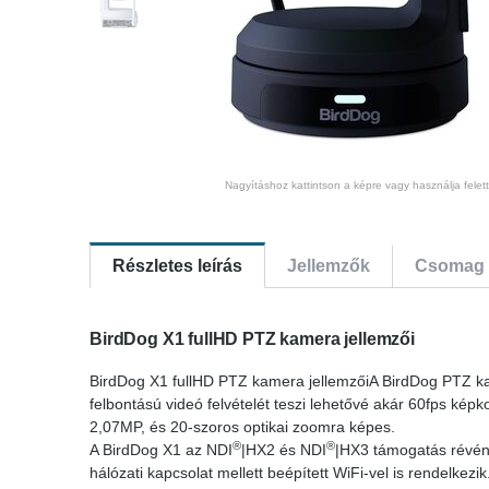
Nagyításhoz kattintson a képre vagy használja felet
Részletes leírás
Jellemzők
Csomag 
BirdDog X1 fullHD PTZ kamera jellemzői
BirdDog X1 fullHD PTZ kamera jellemzőiA BirdDog PTZ k
felbontású videó felvételét teszi lehetővé akár 60fps ké
2,07MP, és 20-szoros optikai zoomra képes.
®
®
A BirdDog X1 az NDI
|HX2 és NDI
|HX3 támogatás révén 
hálózati kapcsolat mellett beépített WiFi-vel is rendelkezi