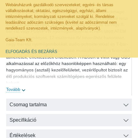
Webáruházunk gazdálkodó szervezeteket; egyéni- és társas
vállalkozásokat; oktatási, egészségügyi, egyházi, állami
A KATOV KD50X egy multifunkciós kontroll panel Blackmagic
intézményeket; kormányzati szerveket szolgál ki. Rendelése
ATEM mixerekhez és
vMix
és OBS szoftverhez. Lehetővé teszi,
leadásához adószám szükséges (kivétel az adószámmal nem
hogy élő adás közben, a BMD Advanced Panel-lel és/vagy T-
rendelkező szervezetek, intézmények, alapítványok).
bar-ral vagy PGM/PVW nyomógombsorral el nem látott ATEM
mixert hagyományos, 12-csatornás AV keverőhöz hasonlóan,
Gaia-Team Kft.
nagy méretű nyomógombokkal, audio-potméterekkel és T-bar-
ral lehessen kezelni a hatékonyabb munkafolyamat, a finomabb
ELFOGADÁS ÉS BEZÁRÁS
átmenetek, effektezések érdekében. A KD50X a vMix vagy OBS
alkalmazással az előzőkhöz hasonlóképpen használható: egy
hagyományos (asztali) kezelőfelületet, vezérlőpultot biztosít az
élő produkciós szoftverek számítógépes-egerészős felülete
helyett.
Tovább
A kontroll panel gyakorlatilag nulla késleltetéssel működik, mind
ATEM mixer, mind vMix, OBS szoftver használata esetén.
Csomag tartalma
Tally Interface
A KATOV KD50X Tally Interface-ként is működik, akár vMix, akár
Specifikáció
ATEM üzemmódban. Segítségével a Tally használathoz nem
szükséges más Tally Interface, mert a KD50X teljes mértékben
Értékelések