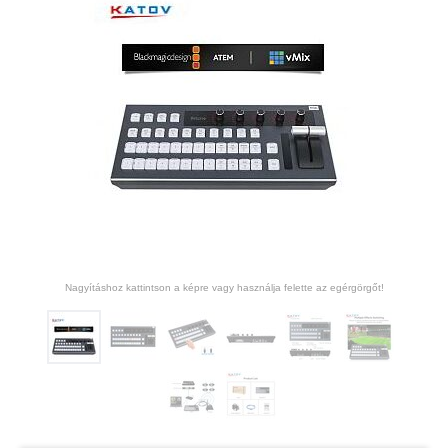
Nagyításhoz kattintson a képre vagy használja felette az egérgörgőt!