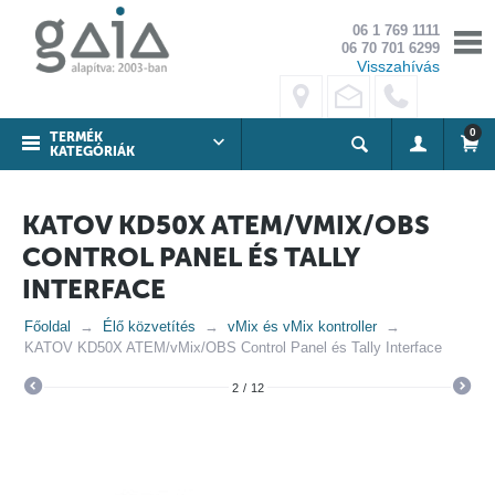
06 1 769 1111
06 70 701 6299
Visszahívás
0
TERMÉK
KATEGÓRIÁK
KATOV KD50X ATEM/VMIX/OBS
CONTROL PANEL ÉS TALLY
INTERFACE
Főoldal
Élő közvetítés
vMix és vMix kontroller
KATOV KD50X ATEM/vMix/OBS Control Panel és Tally Interface
2
/
12