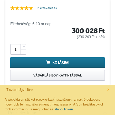
2 értékelések
Elérhetőség: 6-10 m.nap
300 028
Ft
(
236 243
Ft
+ áfa)
+
−
KOSÁRBA!
VÁSÁRLÁS EGY KATTINTÁSSAL
×
Tisztelt Ügyfelünk!
A weboldalon sütiket (cookie-kat) használunk, annak érdekében,
Megosztás
Kivánságlistára rakom
hogy jobb felhasználói élményt nyújthassunk. A Süti beállításokról
több információt is megtudhat az
alábbi linken
.
Részletes leírás