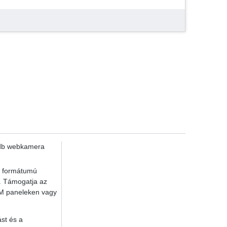
 db webkamera
ő formátumú
. Támogatja az
TEM paneleken vagy
st és a