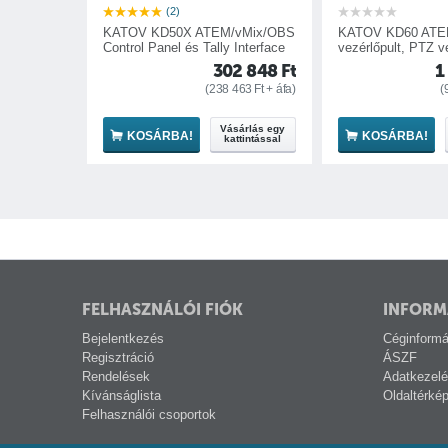
(2)
KATOV KD50X ATEM/vMix/OBS
KATOV KD60 ATE
Control Panel és Tally Interface
vezérlőpult, PTZ ve
interfész
302 848
Ft
1
(
238 463
Ft
+ áfa)
(
Vásárlás egy
KOSÁRBA!
KOSÁRBA!
kattintással
FELHASZNÁLÓI FIÓK
INFORM
Bejelentkezés
Céginformá
Regisztráció
ÁSZF
Rendelések
Adatkezelé
Kívánságlista
Oldaltérké
Felhasználói csoportok