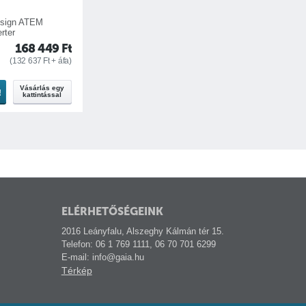
esign ATEM
rter
168 449
Ft
(
132 637
Ft
+ áfa)
Vásárlás egy
!
kattintással
ELÉRHETŐSÉGEINK
2016 Leányfalu, Alszeghy Kálmán tér 15.
Telefon: 06 1 769 1111, 06 70 701 6299
E-mail: info@gaia.hu
Térkép