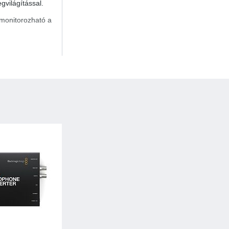
gvilágítással.
 monitorozható a
atását, valamint az
 13-as és 14-es
rásként jelennek
értve a 720p,
keresztül, ezáltal
programozása és