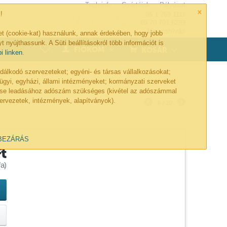
Tech-info
Gyártóink
Pályázat
×
!
06 1 769 1111
06 70 701 6299
Visszahívás
et (cookie-kat) használunk, annak érdekében, hogy jobb
t nyújthassunk. A Süti beállításokról több információt is
0
FIÓKOM
KOSÁR
bi linken
.
lkodó szervezeteket; egyéni- és társas vállalkozásokat;
ügyi, egyházi, állami intézményeket; kormányzati szerveket
lése leadásához adószám szükséges (kivétel az adószámmal
ervezetek, intézmények, alapítványok).
6
/
20
BEZÁRÁS
Ft
a)