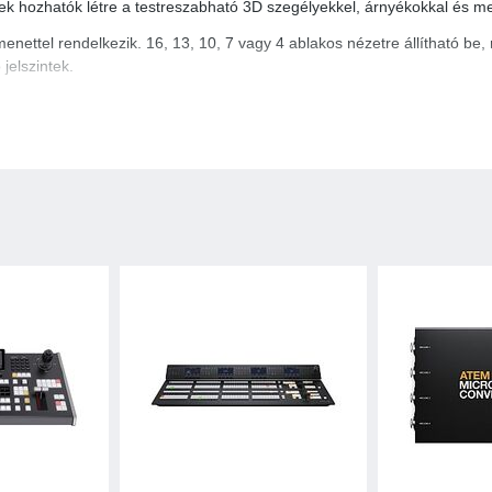
k hozhatók létre a testreszabható 3D szegélyekkel, árnyékokkal és me
nettel rendelkezik. 16, 13, 10, 7 vagy 4 ablakos nézetre állítható be,
jelszintek.
kcióval rendelkezik, mely támogatja az 5-pines XLR headset csatlakozt
lja a Blackmagic Design kamerákkal való kétirányú kommunikációhoz. A
ók.
ókat képes tárolni. A médialejátszók egyszerűen, további bemeneti for
 60 állóképet és 1200 képkocka animációt képes tárolni.
ér leválasztásához.
net. Az összes HD televíziós szabványú eszköz csatlakoztatható, bele
rikus EQ-val, kompresszorral, limiterrel, zajszűrővel és expanderrel.
nel segítségével több felhasználó csatlakozhat a mixerhez Ethernet-en 
at. Mindemellett a kameravezérlés, a hangkeverés, a média, a makrók 
er Mac vagy Windows rendszeren is futtatható.