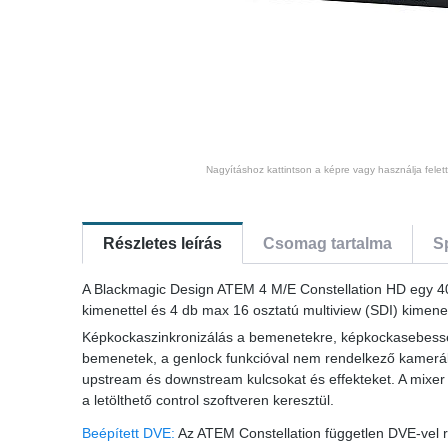
Nagyításhoz kattintson a képre vagy használja felet
Részletes leírás
Csomag tartalma
S
A Blackmagic Design ATEM 4 M/E Constellation HD egy
kimenettel és 4 db max 16 osztatú multiview (SDI) kimene
Képkockaszinkronizálás a bemenetekre, képkockasebesség
bemenetek, a genlock funkcióval nem rendelkező kamerá
upstream és downstream kulcsokat és effekteket. A mixer
a letölthető control szoftveren keresztül.
Beépített DVE:
Az ATEM Constellation független DVE-vel re