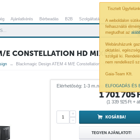
Tisztelt Ügyfelünk
ség
Ajánlatkérés
Bérbeadás
B2B
Szolgáltatások
Referenciák
A weboldalon sütik
felhasználói élmény
megtudhat az
aláb
Webáruházunk gazdá
oktatási, egészség
M/E CONSTELLATION HD MIXER
szolgál ki. Rende
nem rendelkező sz
sign
Blackmagic Design ATEM 4 M/E Constellation HD mixer
Gaia-Team Kft.
Elérhetőség: 1-3 m.nap
ELFOGADÁS ÉS 
1 701 705
(
1 339 925
Ft
+ áf
+
KOSÁRBA!
−
TEGYEN AJÁNLATOT!