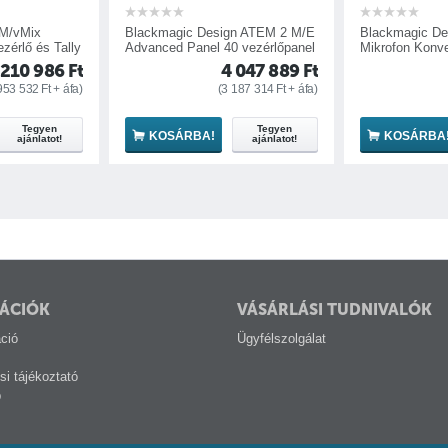
M/vMix
Blackmagic Design ATEM 2 M/E
Blackmagic D
zérlő és Tally
Advanced Panel 40 vezérlőpanel
Mikrofon Konve
 210 986
Ft
4 047 889
Ft
953 532
Ft
+ áfa)
(
3 187 314
Ft
+ áfa)
Tegyen
Tegyen
KOSÁRBA!
KOSÁRBA
ajánlatot!
ajánlatot!
ÁCIÓK
VÁSÁRLÁSI TUDNIVALÓK
ció
Ügyfélszolgálat
si tájékoztató
p