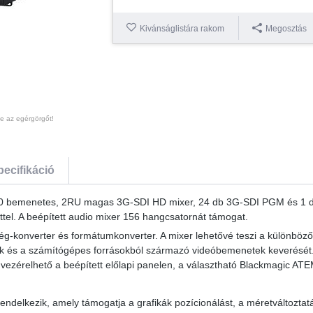
Kivánságlistára rakom
Megosztás
te az egérgörgőt!
pecifikáció
 40 bemenetes, 2RU magas 3G-SDI HD mixer, 24 db 3G-SDI PGM és 1
ttel. A beépített audio mixer 156 hangcsatornát támogat.
-konverter és formátumkonverter. A mixer lehetővé teszi a különböz
k és a számítógépes forrásokból származó videóbemenetek keverését
 vezérelhető a beépített előlapi panelen, a választható Blackmagic A
ndelkezik, amely támogatja a grafikák pozícionálást, a méretváltoztatá