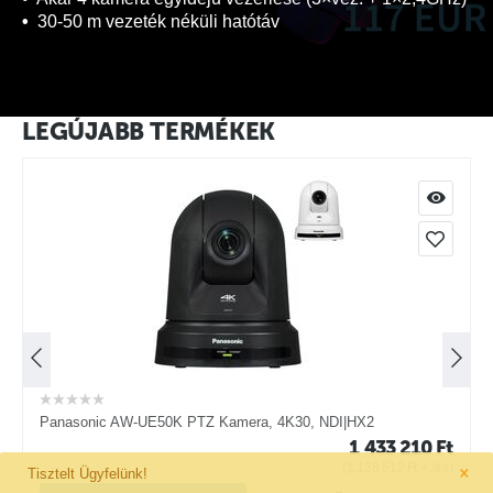
-50 m vezeték néküli hatótáv
LEGÚJABB TERMÉKEK
Panasonic AW-UE50K PTZ Kamera, 4K30, NDI|HX2
t
1 433 210
Ft
×
)
(
1 128 512
Ft
+ áfa)
Tisztelt Ügyfelünk!