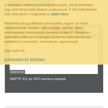
Tegyen
OPCIÓK
ajánlatot!
A weboldalon sütiket (cookie-kat) használunk, annak érdekében,
hogy jobb felhasználói élményt nyújthassunk. A Süti beállításokról
több információt is megtudhat az
alábbi linken
.
Webáruházunk gazdálkodó szervezeteket; egyéni- és társas
vállalkozásokat; oktatási, egészségügyi, egyházi, állami
TECH-INFO
intézményeket; kormányzati szerveket szolgál ki. Rendelése
leadásához adószám szükséges (kivétel az adószámmal nem
rendelkező szervezetek, intézmények, alapítványok).
Gaia-Team Kft.
ELFOGADÁS ÉS BEZÁRÁS
2026.03.24
202
SMPTE 311 és HFO kamera kábelek
Flu