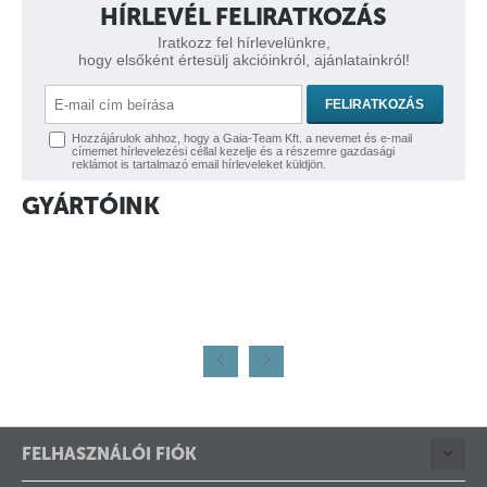
HÍRLEVÉL FELIRATKOZÁS
Iratkozz fel hírlevelünkre,
hogy elsőként értesülj akcióinkról, ajánlatainkról!
FELIRATKOZÁS
Hozzájárulok ahhoz, hogy a Gaia-Team Kft. a nevemet és e-mail
címemet hírlevelezési céllal kezelje és a részemre gazdasági
reklámot is tartalmazó email hírleveleket küldjön.
GYÁRTÓINK
FELHASZNÁLÓI FIÓK