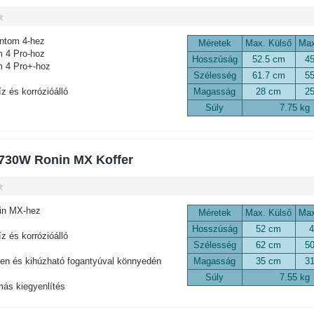
ntom 4-hez
Méretek
Max. Külső
Max
 4 Pro-hoz
Hosszúság
52.5 cm
4
 4 Pro+-hoz
Szélesség
61.7 cm
5
z és korrózióálló
Magasság
28 cm
2
Súly
7.75 kg
730W Ronin MX Koffer
in MX-hez
Méretek
Max. Külső
Max
Hosszúság
52 cm
z és korrózióálló
Szélesség
62 cm
5
n és kihúzható fogantyúval könnyedén
Magasság
35 cm
3
Súly
7.55 kg
s kiegyenlítés