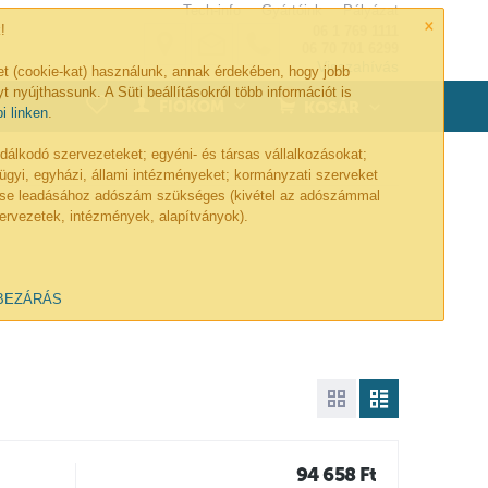
Tech-info
Gyártóink
Pályázat
×
!
06 1 769 1111
06 70 701 6299
Visszahívás
et (cookie-kat) használunk, annak érdekében, hogy jobb
t nyújthassunk. A Süti beállításokról több információt is
0
FIÓKOM
KOSÁR
bi linken
.
lkodó szervezeteket; egyéni- és társas vállalkozásokat;
ügyi, egyházi, állami intézményeket; kormányzati szerveket
lése leadásához adószám szükséges (kivétel az adószámmal
ervezetek, intézmények, alapítványok).
BEZÁRÁS
94 658
Ft