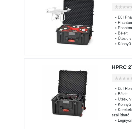
• DJI Pha
• Phantom
• Phantom
• Bélelt
• Ütés-, ví
• Könnyű
HPRC 2
• DJI Ron
• Bélelt
• Ütés-, ví
• Könnyű
• Kerekeke
szállítható
• Légnyomá