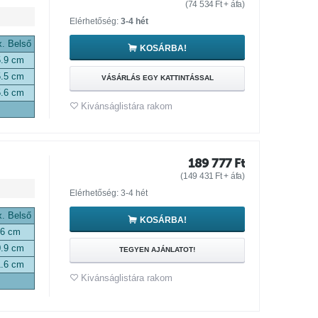
(
74 534
Ft
+ áfa)
Elérhetőség:
3-4 hét
. Belső
KOSÁRBA!
5.9 cm
5.5 cm
VÁSÁRLÁS EGY KATTINTÁSSAL
5.6 cm
Kivánságlistára rakom
189 777
Ft
(
149 431
Ft
+ áfa)
Elérhetőség: 3-4 hét
. Belső
KOSÁRBA!
46 cm
0.9 cm
TEGYEN AJÁNLATOT!
1.6 cm
Kivánságlistára rakom