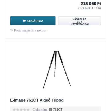
218 050
Ft
(
171 693
Ft
+ áfa)
VÁSÁRLÁS
KOSÁRBA!
EGY
KATTINTÁSSAL
Kivánságlistára rakom
E-Image 761CT Videó Tripod
Cikkszám:
EI-761CT