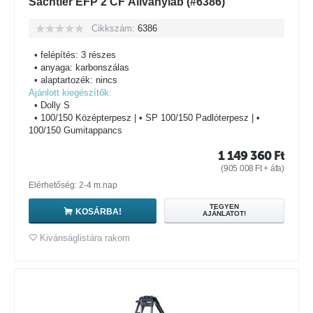
Sachtler EFP 2 CF Állványláb (#6386)
Cikkszám:
6386
• felépítés: 3 részes
• anyaga: karbonszálas
• alaptartozék: nincs
Ajánlott kiegészítők:
• Dolly S
• 100/150 Középterpesz | • SP 100/150 Padlóterpesz | •
100/150 Gumitappancs
1 149 360
Ft
(
905 008
Ft
+ áfa)
Elérhetőség: 2-4 m.nap
TEGYEN
KOSÁRBA!
AJÁNLATOT!
Kivánságlistára rakom