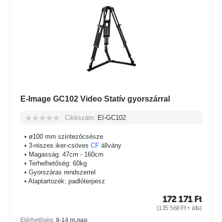
E-Image GC102 Video Statív gyorszárral
Cikkszám:
EI-GC102
• ø100 mm szintezőcsésze
• 3-részes iker-csöves
CF
állvány
• Magasság: 47cm - 160cm
• Terhelhetőség: 60kg
• Gyorszáras rendszerrel
• Alaptartozék: padlóterpesz
172 171
Ft
(
135 568
Ft
+ áfa)
Elérhetőség:
8-14 m.nap