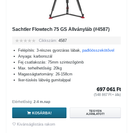
Sachtler Flowtech 75 GS Állványláb (#4587)
Cikkszám:
4587
Felépítés: 3-részes gyorzáras lábak,
padlóösszekötővel
Anyaga: karbonszál
Fej csatlakozás: 75mm szintezőgömb
Max. terhelhetőség: 20kg
Magasságtartomány: 26-158cm
Iker-tüskés lábvég gumitalppal
697 061
Ft
(
548 867
Ft
+ áfa)
Elérhetőség:
2-4 m.nap
TEGYEN
KOSÁRBA!
AJÁNLATOT!
Kivánságlistára rakom