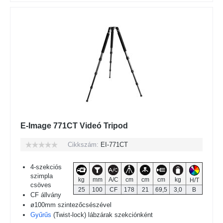
E-Image 771CT Videó Tripod
Cikkszám:
EI-771CT
4-szekciós
szimpla
kg
mm
A/C
cm
cm
cm
kg
H/T
csöves
25
100
CF
178
21
69,5
3,0
B
CF állvány
ø100mm szintezőcsészével
Gyűrűs
(Twist-lock) lábzárak szekciónként