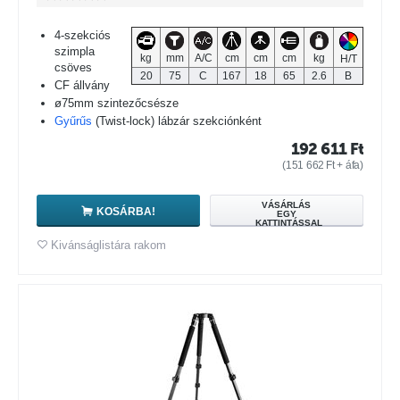
4-szekciós
szimpla
kg
mm
A/C
cm
cm
cm
kg
H/T
csöves
20
75
C
167
18
65
2.6
B
CF állvány
ø75mm szintezőcsésze
Gyűrűs
(Twist-lock) lábzár szekciónként
192 611
Ft
(
151 662
Ft
+ áfa)
VÁSÁRLÁS
KOSÁRBA!
EGY
KATTINTÁSSAL
Kivánságlistára rakom