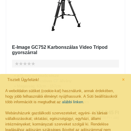
E-Image GC752 Karbonszálas Video Tripod
gyorszárral
• ø75 mm szintezőcsésze
×
Tisztelt Ügyfelünk!
• 3-részes iker-csöves
CF
állvány
• Magasság: 63cm - 157cm
A weboldalon sütiket (cookie-kat) használunk, annak érdekében,
• Terhelhetőség: 40kg
hogy jobb felhasználói élményt nyújthassunk. A Süti beállításokról
• Gyorszáras rendszerrel
több információt is megtudhat az
• Alaptartozék: középterpesz, gumitappancs
alábbi linken
.
134 945
Ft
Webáruházunk gazdálkodó szervezeteket; egyéni- és társas
(
106 256
Ft
+ áfa)
vállalkozásokat; oktatási, egészségügyi, egyházi, állami
intézményeket; kormányzati szerveket szolgál ki. Rendelése
Elérhetőség:
8-14 m.nap
leadásához adószám szükséges (kivétel az adószámmal nem