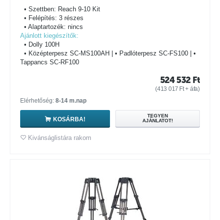
• Szettben: Reach 9-10 Kit
• Felépítés: 3 részes
• Alaptartozék: nincs
Ajánlott kiegészítők:
• Dolly 100H
• Középterpesz SC-MS100AH | • Padlóterpesz SC-FS100 | •
Tappancs SC-RF100
524 532
Ft
(
413 017
Ft
+ áfa)
Elérhetőség:
8-14 m.nap
TEGYEN
KOSÁRBA!
AJÁNLATOT!
Kivánságlistára rakom