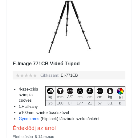
E-Image 771CB Videó Tripod
Cikkszám:
EI-771CB
4-szekciós
szimpla
kg
mm
A/C
cm
cm
cm
kg
H/T
csöves
25
100
CF
177
21
67
3,1
B
CF állvány
ø100mm szintezőcsészével
Gyorskaros
(Flip-lock) lábzárak szekciónként
Érdeklődj az árról
Elérhetőség:
8-14 m.nap