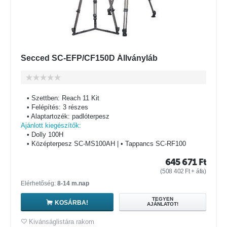
Secced SC-EFP/CF150D Állványláb
• Szettben: Reach 11 Kit
• Felépítés: 3 részes
• Alaptartozék: padlóterpesz
Ajánlott kiegészítők:
• Dolly 100H
• Középterpesz SC-MS100AH | • Tappancs SC-RF100
645 671
Ft
(
508 402
Ft
+ áfa)
Elérhetőség:
8-14 m.nap
TEGYEN
KOSÁRBA!
AJÁNLATOT!
Kivánságlistára rakom