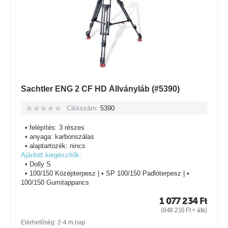
Sachtler ENG 2 CF HD Állványláb (#5390)
Cikkszám:
5390
• felépítés: 3 részes
• anyaga: karbonszálas
• alaptartozék: nincs
Ajánlott kiegészítők:
• Dolly S
• 100/150 Középterpesz | • SP 100/150 Padlóterpesz | •
100/150 Gumitappancs
1 077 234
Ft
(
848 216
Ft
+ áfa)
Elérhetőség: 2-4 m.nap