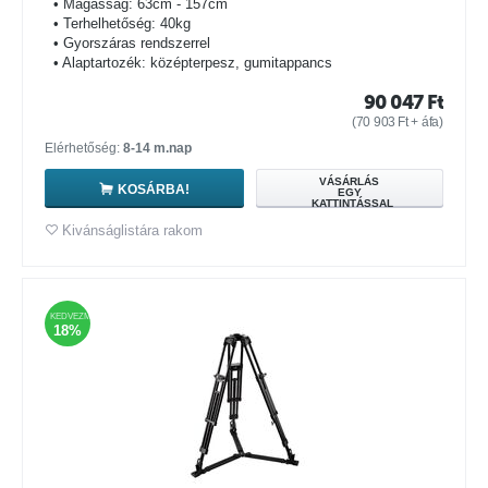
• Magasság: 63cm - 157cm
• Terhelhetőség: 40kg
• Gyorszáras rendszerrel
• Alaptartozék: középterpesz, gumitappancs
90 047
Ft
(
70 903
Ft
+ áfa)
Elérhetőség:
8-14 m.nap
VÁSÁRLÁS
KOSÁRBA!
EGY
KATTINTÁSSAL
Kivánságlistára rakom
KEDVEZMÉNY
18%