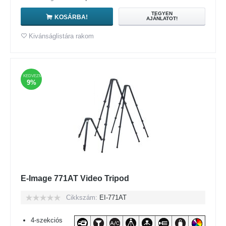
TEGYEN
KOSÁRBA!
AJÁNLATOT!
Kivánságlistára rakom
KEDVEZMÉNY
9%
E-Image 771AT Video Tripod
Cikkszám:
EI-771AT
4-szekciós