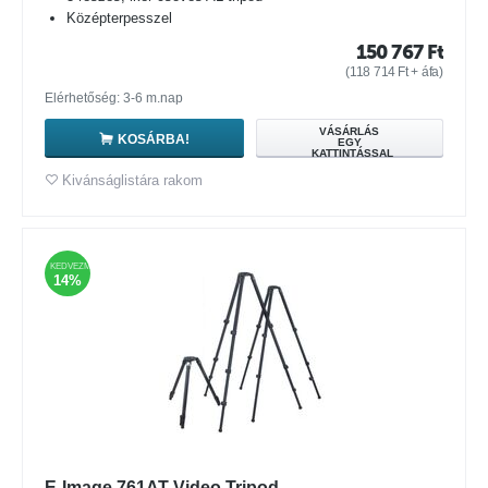
Középterpesszel
150 767
Ft
(
118 714
Ft
+ áfa)
Elérhetőség: 3-6 m.nap
VÁSÁRLÁS
KOSÁRBA!
EGY
KATTINTÁSSAL
Kivánságlistára rakom
KEDVEZMÉNY
14%
E-Image 761AT Video Tripod