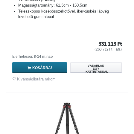
Magasságtartomány: 61,3cm - 150,5cm
Teleszkópos középösszekötővel, iker-tüskés lábvég
levehető gumitalppal
331 113
Ft
(
260 719
Ft
+ áfa)
Elérhetőség:
8-14 m.nap
VÁSÁRLÁS
KOSÁRBA!
EGY
KATTINTÁSSAL
Kivánságlistára rakom