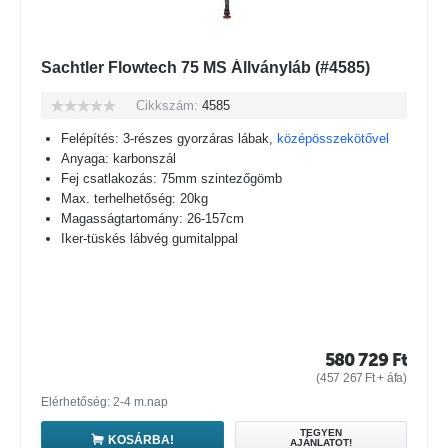
Sachtler Flowtech 75 MS Állványláb (#4585)
Cikkszám:
4585
Felépítés: 3-részes gyorzáras lábak,
középösszekötővel
Anyaga: karbonszál
Fej csatlakozás: 75mm szintezőgömb
Max. terhelhetőség: 20kg
Magasságtartomány: 26-157cm
Iker-tüskés lábvég gumitalppal
580 729
Ft
(
457 267
Ft
+ áfa)
Elérhetőség: 2-4 m.nap
TEGYEN
KOSÁRBA!
AJÁNLATOT!