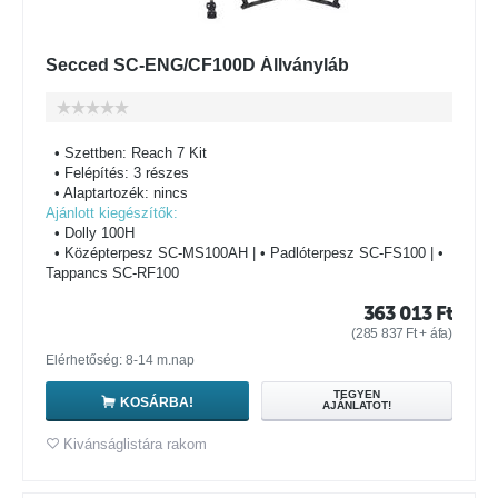
Secced SC-ENG/CF100D Állványláb
• Szettben: Reach 7 Kit
• Felépítés: 3 részes
• Alaptartozék: nincs
Ajánlott kiegészítők:
• Dolly 100H
• Középterpesz SC-MS100AH | • Padlóterpesz SC-FS100 | •
Tappancs SC-RF100
363 013
Ft
(
285 837
Ft
+ áfa)
Elérhetőség: 8-14 m.nap
TEGYEN
KOSÁRBA!
AJÁNLATOT!
Kivánságlistára rakom