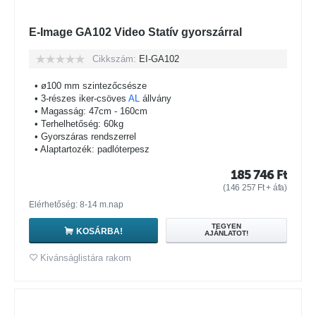
E-Image GA102 Video Statív gyorszárral
Cikkszám:
EI-GA102
• ø100 mm szintezőcsésze
• 3-részes iker-csöves
AL
állvány
• Magasság: 47cm - 160cm
• Terhelhetőség: 60kg
• Gyorszáras rendszerrel
• Alaptartozék: padlóterpesz
185 746
Ft
(
146 257
Ft
+ áfa)
Elérhetőség: 8-14 m.nap
TEGYEN
KOSÁRBA!
AJÁNLATOT!
Kivánságlistára rakom