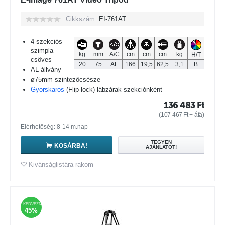
Cikkszám:
EI-761AT
4-szekciós
szimpla
kg
mm
A/C
cm
cm
cm
kg
H/T
csöves
20
75
AL
166
19,5
62,5
3,1
B
AL állvány
ø75mm szintezőcsésze
Gyorskaros
(Flip-lock) lábzárak szekciónként
136 483
Ft
(
107 467
Ft
+ áfa)
Elérhetőség: 8-14 m.nap
TEGYEN
KOSÁRBA!
AJÁNLATOT!
Kivánságlistára rakom
KEDVEZMÉNY
45%