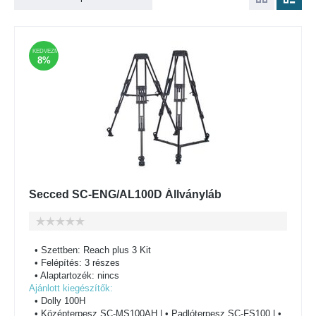
KEDVEZMÉNY
8%
Secced SC-ENG/AL100D Állványláb
• Szettben: Reach plus 3 Kit
• Felépítés: 3 részes
• Alaptartozék: nincs
Ajánlott kiegészítők:
• Dolly 100H
• Középterpesz SC-MS100AH | • Padlóterpesz SC-FS100 | •