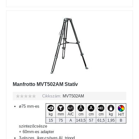
Manfrotto MVT502AM Statív
Cikkszám:
MVT502AM
ø75 mm-es
kg
mm
A/C
cm
cm
cm
kg
H/T
15
75
A
143,5
57
61,5
1,95
B
szintezőcsésze
+ 60mm-es adapter
3-részes, iker-csöves AL tripod