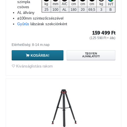
szimpla
kg
mm
A/C
cm
cm
cm
kg
H/T
csöves
25
100
AL
180
20
69,5
3
B
AL állvány
ø100mm szintezőcsészével
Gyűrűs
lábzárak szekciónként
159 499
Ft
(
125 590
Ft
+ áfa)
Elérhetőség: 8-14 m.nap
TEGYEN
KOSÁRBA!
AJÁNLATOT!
Kivánságlistára rakom