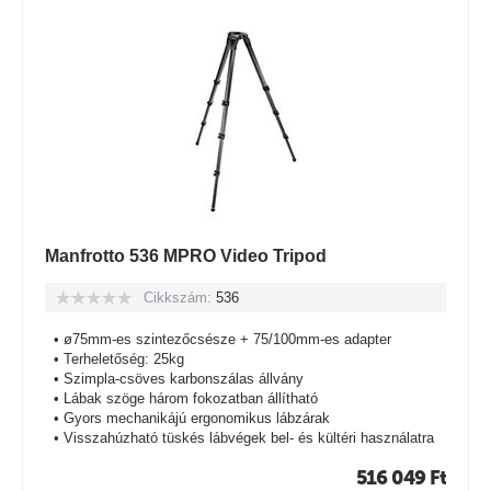
Manfrotto 536 MPRO Video Tripod
Cikkszám:
536
• ø75mm-es szintezőcsésze + 75/100mm-es adapter
• Terheletőség: 25kg
• Szimpla-csöves karbonszálas állvány
• Lábak szöge három fokozatban állítható
• Gyors mechanikájú ergonomikus lábzárak
• Visszahúzható tüskés lábvégek bel- és kültéri használatra
516 049
Ft