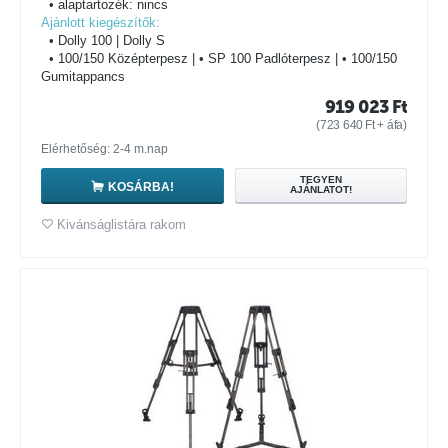
• alaptartozék: nincs
Ajánlott kiegészítők:
• Dolly 100 | Dolly S
• 100/150 Középterpesz | • SP 100 Padlóterpesz | • 100/150
Gumitappancs
919 023
Ft
(
723 640
Ft
+ áfa)
Elérhetőség: 2-4 m.nap
TEGYEN
KOSÁRBA!
AJÁNLATOT!
Kivánságlistára rakom