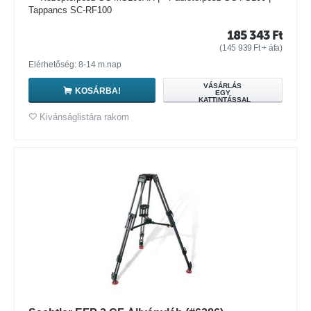
Tappancs SC-RF100
185 343
Ft
(
145 939
Ft
+ áfa)
Elérhetőség: 8-14 m.nap
VÁSÁRLÁS
KOSÁRBA!
EGY
KATTINTÁSSAL
Kivánságlistára rakom