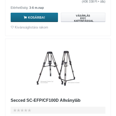
(
406 338
Ft
+ áfa)
Elérhetőség:
3-6 m.nap
VÁSÁRLÁS
KOSÁRBA!
EGY
KATTINTÁSSAL
Kivánságlistára rakom
Secced SC-EFP/CF100D Állványláb