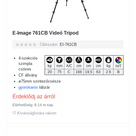
E-Image 761CB Videó Tripod
Cikkszám:
EI-761CB
4-szekciós
szimpla
kg
mm
A/C
cm
cm
cm
kg
H/T
csöves
20
75
C
166
19,5
63
2.6
B
CF állvány
ø75mm szintezőcsésze
gyorskaros
lábzár
Érdeklődj az árról
Elérhetőség: 8-14 m.nap
Kivánságlistára rakom