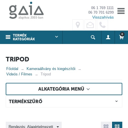
06 1 769 1111
06 70 701 6299
Visszahívás
0
TERMÉK
KATEGÓRIÁK
TRIPOD
Főoldal
Kameraállvány és kiegészítői
Videós / Filmes
Tripod
ALKATEGÓRIA MENÜ
TERMÉKSZŰRŐ
Rendezés: Alapértelmezett