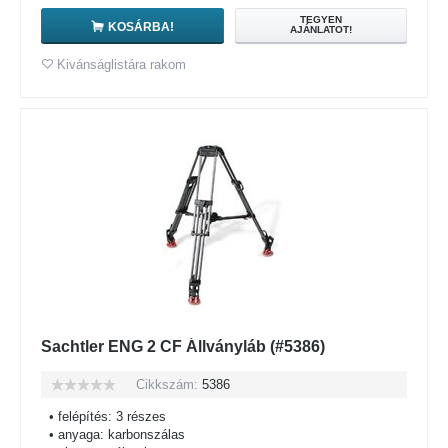
TEGYEN
KOSÁRBA!
AJÁNLATOT!
Kivánságlistára rakom
Sachtler ENG 2 CF Állványláb (#5386)
Cikkszám:
5386
• felépítés: 3 részes
• anyaga: karbonszálas