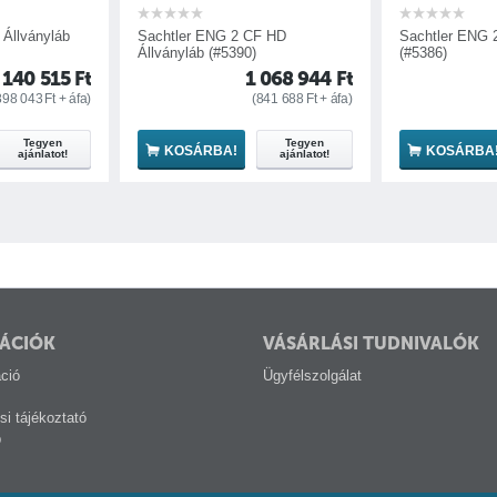
 ENG 2 CF HD
Sachtler ENG 2 CF Állványláb
Secc
b (#5390)
(#5386)
Állvá
1 068 944
Ft
911 950
Ft
(
841 688
Ft
+ áfa)
(
718 071
Ft
+ áfa)
Tegyen
Tegyen
RBA!
KOSÁRBA!
K
ajánlatot!
ajánlatot!
ÁCIÓK
VÁSÁRLÁSI TUDNIVALÓK
ció
Ügyfélszolgálat
si tájékoztató
p