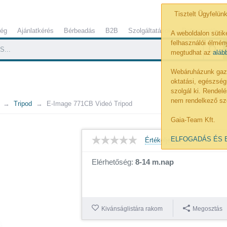
Tisztelt Ügyfelünk
ség
Ajánlatkérés
Bérbeadás
B2B
Szolgáltatások
Referenciák
A weboldalon sütik
felhasználói élmény
megtudhat az
aláb
Webáruházunk gazdá
oktatási, egészség
szolgál ki. Rende
nem rendelkező sz
Tripod
E-Image 771CB Videó Tripod
Gaia-Team Kft.
ELFOGADÁS ÉS 
Értékelje Ön is!
Elérhetőség:
8-14 m.nap
Kivánságlistára rakom
Megosztás