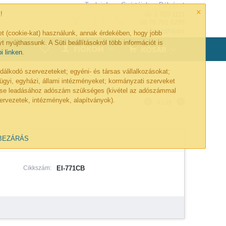
Tech-info
Gyártóink
Pályázat
×
!
06 1 769 1111
06 70 701 6299
Visszahívás
et (cookie-kat) használunk, annak érdekében, hogy jobb
t nyújthassunk. A Süti beállításokról több információt is
0
FIÓKOM
KOSÁR
bi linken
.
lkodó szervezeteket; egyéni- és társas vállalkozásokat;
ügyi, egyházi, állami intézményeket; kormányzati szerveket
lése leadásához adószám szükséges (kivétel az adószámmal
ervezetek, intézmények, alapítványok).
5
/
22
BEZÁRÁS
Cikkszám:
EI-771CB