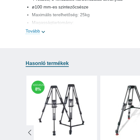
ø100 mm-es szintezőcsésze
Maximális terelhetőség: 25kg
Magasságtartomány:
- maximum: 177 cm
Tovább
- minimum: 21 cm
A lábak szöge több fokozatban állítható
Gyorskaros (Flip lock) lábzárak
Visszahúzható tüskés lábvégek
Hasonló termékek
Kompatibilis állványfejek
ø100 mm-es szintezőgömbbel ellátott állványfejek