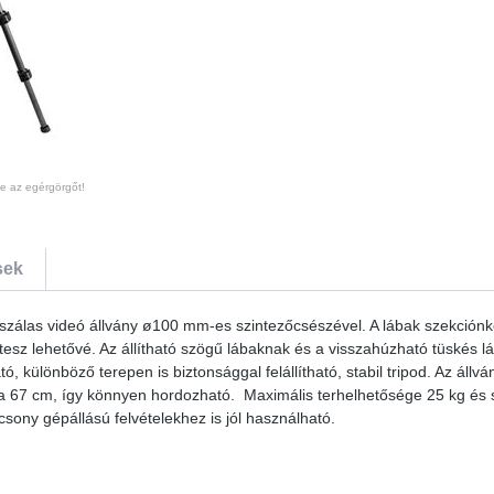
te az egérgörgőt!
sek
álas videó állvány ø100 mm-es szintezőcsészével. A lábak szekciónk
 tesz lehetővé. Az állítható szögű lábaknak és a visszahúzható tüskés 
ülönböző terepen is biztonsággal felállítható, stabil tripod. Az állv
za 67 cm, így könnyen hordozható. Maximális terhelhetősége 25 kg és 
ny gépállású felvételekhez is jól használható.