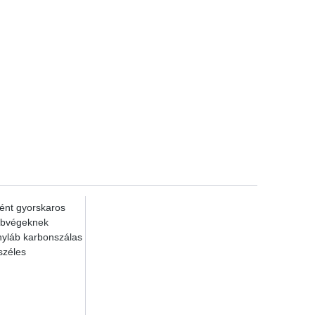
ént gyorskaros
lábvégeknek
ányláb karbonszálas
széles