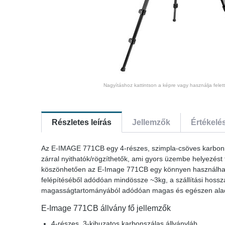
Nagyításhoz kattintson a képre vagy használja felet
Részletes leírás
Jellemzők
Értékelé
Az E-IMAGE 771CB egy 4-részes, szimpla-csöves karbonsz
zárral nyithatók/rögzíthetők, ami gyors üzembe helyezést
köszönhetően az E-Image 771CB egy könnyen használható, k
felépítéséből adódóan mindössze ~3kg, a szállítási hoss
magasságtartományából adódóan magas és egészen alacso
E-Image 771CB állvány fő jellemzők
4-részes, 3-kihuzatos karbonszálas állványláb