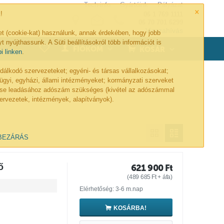
Tech-info
Gyártóink
Pályázat
×
!
06 1 769 1111
06 70 701 6299
Visszahívás
et (cookie-kat) használunk, annak érdekében, hogy jobb
t nyújthassunk. A Süti beállításokról több információt is
0
FIÓKOM
KOSÁR
bi linken
.
lkodó szervezeteket; egyéni- és társas vállalkozásokat;
ügyi, egyházi, állami intézményeket; kormányzati szerveket
lése leadásához adószám szükséges (kivétel az adószámmal
ervezetek, intézmények, alapítványok).
BEZÁRÁS
ő
621 900
Ft
(
489 685
Ft
+ áfa)
Elérhetőség: 3-6 m.nap
KOSÁRBA!