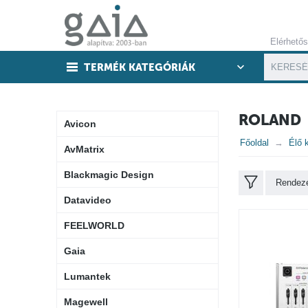
Elérhető
TERMÉK KATEGÓRIÁK
ROLAND
Avicon
Főoldal
Élő 
AvMatrix
Blackmagic Design
Rendezé
Datavideo
FEELWORLD
Gaia
Lumantek
Magewell