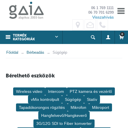
06 1 769 1111
06 70 701 6299
Visszahívás
0
TERMÉK
KATEGÓRIÁK
Főoldal
Bérbeadás
Súgógép
Bérelhető eszközök
Wireless video
Intercom
PTZ kamera és vezérlő
vMix kontrolpult
Súgógép
Statív
Tapadókorongos rögzítés
Mikrofon
Mikroport
Hangfelvevő/Hangkeverő
3G/12G SDI to Fiber konverter