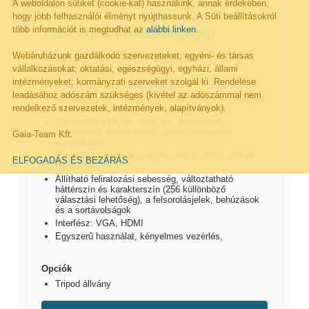
A weboldalon sütiket (cookie-kat) használunk, annak érdekében,
hogy jobb felhasználói élményt nyújthassunk. A Süti beállításokról
több információt is megtudhat az
alábbi linken
.
TYSTVideo TY-M20 súgógép
Webáruházunk gazdálkodó szervezeteket; egyéni- és társas
20", FHD (1920x1080px) felbontású LCD kijelző
vállalkozásokat; oktatási, egészségügyi, egyházi, állami
2mm színtelen spektroszkóp
intézményeket; kormányzati szerveket szolgál ki. Rendelése
Fényveszteség: <3%
leadásához adószám szükséges (kivétel az adószámmal nem
Professzionális, magyar ékezetes, hardware-kulcsos
rendelkező szervezetek, intézmények, alapítványok).
szoftverrel, telepíthető Windows rendszerre
Támogatja a txt, rtf, word, stb. formátumú
szövegeket, illetve képek, videók közvetlen
Gaia-Team Kft.
megnyitását
Támogatott nyelvek: magyar, angol, orosz, német,
ELFOGADÁS ÉS BEZÁRÁS
francia stb.
Állítható feliratozási sebesség, változtatható
háttérszín és karakterszín (256 küllönböző
választási lehetőség), a felsorolásjelek, behúzások
és a sortávolságok
Interfész: VGA, HDMI
Egyszerű használat, kényelmes vezérlés,
Opciók
Tripod állvány