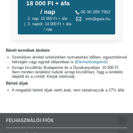
18 000 Ft + áfa
/ nap
06 30 289 7952
2. nap: 16 000 Ft + áfa
info@gaia.hu
| 3. naptól: 14 000 Ft + áfa
/ nap
Bérelt termékek átvétele
Személyes átvétel üzletünkben nyitvatartási időben, egyeztetéssel
Elérhetőségeink
hétvégén vagy egyedi időpontban is (
)
Aznapi kiszállítás Budapestre és a Dunakanyarban: 10 000 Ft
Nem minden rendelést tudunk aznap kiszállítani, függ a rendelés
idejétől és a címtől. Kérjük telefonálj.
Bérleti díjak
A megadott bérleti díjak nettó árak, nem tartalmazzák a 27% áfát.
FELHASZNÁLÓI FIÓK