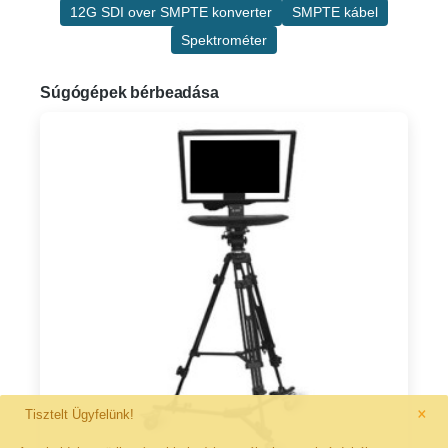
12G SDI over SMPTE konverter
SMPTE kábel
Spektrométer
Súgógépek bérbeadása
×
Tisztelt Ügyfelünk!