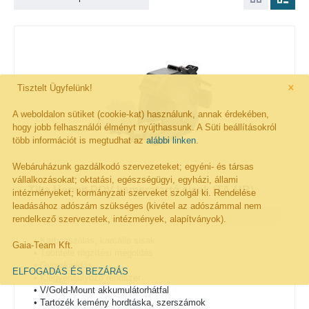
×
Tisztelt Ügyfelünk!
A weboldalon sütiket (cookie-kat) használunk, annak érdekében,
hogy jobb felhasználói élményt nyújthassunk. A Süti beállításokról
több információt is megtudhat az
alábbi linken
.
Webáruházunk gazdálkodó szervezeteket; egyéni- és társas
vállalkozásokat; oktatási, egészségügyi, egyházi, állami
Tilta Hermit POV kameratartó sisak (TA-HR)
intézményeket; kormányzati szerveket szolgál ki. Rendelése
leadásához adószám szükséges (kivétel az adószámmal nem
rendelkező szervezetek, intézmények, alapítványok).
• Karbonszálas, karcálló sisak
Gaia-Team Kft.
• Többféle rögzítési megoldás
• Gyorskioldás
ELFOGADÁS ÉS BEZÁRÁS
• Kiegyensúlyozó rendszer
• V/Gold-Mount akkumulátorhátfal
• Tartozék kemény hordtáska, szerszámok