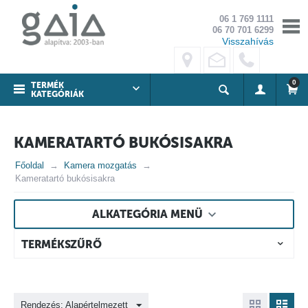
06 1 769 1111
06 70 701 6299
Visszahívás
0
TERMÉK
KATEGÓRIÁK
KAMERATARTÓ BUKÓSISAKRA
Főoldal
Kamera mozgatás
Kameratartó bukósisakra
ALKATEGÓRIA MENÜ
TERMÉKSZŰRŐ
Rendezés: Alapértelmezett