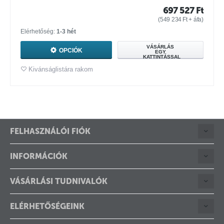
697 527
Ft
(
549 234
Ft
+ áfa)
Elérhetőség:
1-3 hét
VÁSÁRLÁS
OPCIÓK
EGY
KATTINTÁSSAL
Kivánságlistára rakom
FELHASZNÁLÓI FIÓK
INFORMÁCIÓK
VÁSÁRLÁSI TUDNIVALÓK
ELÉRHETŐSÉGEINK