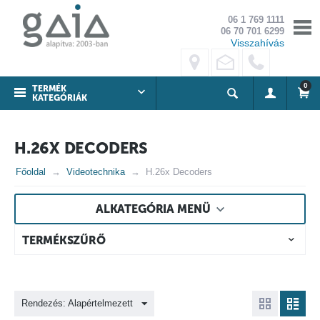
06 1 769 1111
06 70 701 6299
Visszahívás
0
TERMÉK
KATEGÓRIÁK
H.26X DECODERS
Főoldal
Videotechnika
H.26x Decoders
ALKATEGÓRIA MENÜ
TERMÉKSZŰRŐ
Rendezés: Alapértelmezett