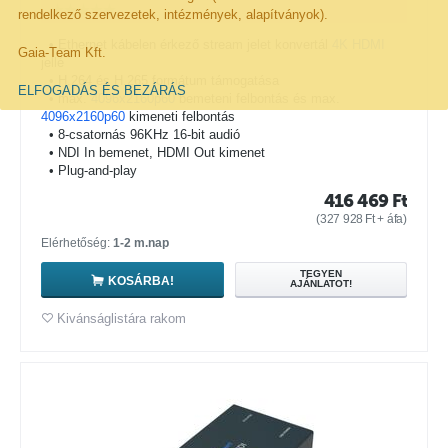
rendelkező szervezetek, intézmények, alapítványok).
• Ethernet kábelen érkező stream jelet konvertál
4K HDMI
Gaia-Team Kft.
jellé
• H.264 és H.265 formátum támogatása
ELFOGADÁS ÉS BEZÁRÁS
• max.
4096x2160p60
bemeteni felbontás és max.
4096x2160p60
kimeneti felbontás
• 8-csatornás 96KHz 16-bit audió
• NDI In bemenet, HDMI Out kimenet
• Plug-and-play
416 469
Ft
(
327 928
Ft
+ áfa)
Elérhetőség:
1-2 m.nap
TEGYEN
KOSÁRBA!
AJÁNLATOT!
Kivánságlistára rakom