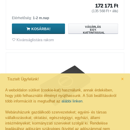
172 171
Ft
(
135 568
Ft
+ áfa)
Elérhetőség:
1-2 m.nap
VÁSÁRLÁS
KOSÁRBA!
EGY
KATTINTÁSSAL
Kivánságlistára rakom
×
Tisztelt Ügyfelünk!
A weboldalon sütiket (cookie-kat) használunk, annak érdekében,
hogy jobb felhasználói élményt nyújthassunk. A Süti beállításokról
több információt is megtudhat az
alábbi linken
.
Webáruházunk gazdálkodó szervezeteket; egyéni- és társas
vállalkozásokat; oktatási, egészségügyi, egyházi, állami
Magewell Pro Convert H.26x to HDMI 4K
intézményeket; kormányzati szerveket szolgál ki. Rendelése
leadásához adószám szükséges (kivétel az adószámmal nem