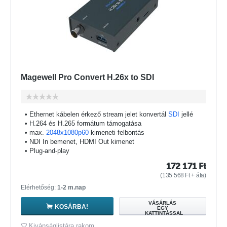
Magewell Pro Convert H.26x to SDI
• Ethernet kábelen érkező stream jelet konvertál
SDI
jellé
• H.264 és H.265 formátum támogatása
• max.
2048x1080p60
kimeneti felbontás
• NDI In bemenet, HDMI Out kimenet
• Plug-and-play
172 171
Ft
(
135 568
Ft
+ áfa)
Elérhetőség:
1-2 m.nap
VÁSÁRLÁS
KOSÁRBA!
EGY
KATTINTÁSSAL
Kivánságlistára rakom