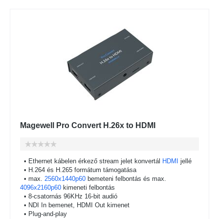
Magewell Pro Convert H.26x to HDMI
• Ethernet kábelen érkező stream jelet konvertál
HDMI
jellé
• H.264 és H.265 formátum támogatása
• max.
2560x1440p60
bemeteni felbontás és max.
4096x2160p60
kimeneti felbontás
• 8-csatornás 96KHz 16-bit audió
• NDI In bemenet, HDMI Out kimenet
• Plug-and-play