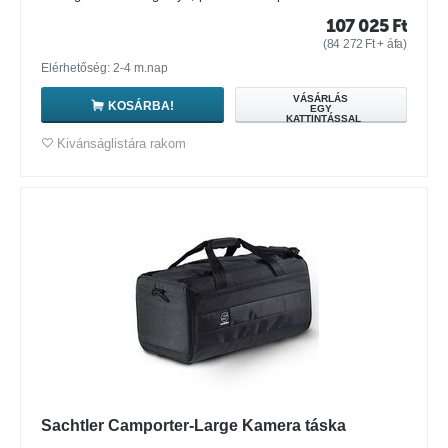
107 025
Ft
(
84 272
Ft
+ áfa)
Elérhetőség: 2-4 m.nap
VÁSÁRLÁS
KOSÁRBA!
EGY
KATTINTÁSSAL
Kivánságlistára rakom
Sachtler Camporter-Large Kamera táska