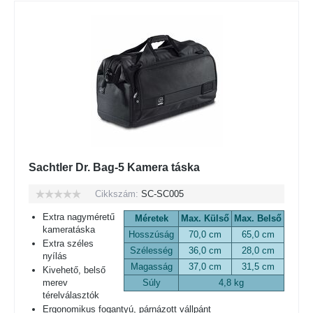
Sachtler Dr. Bag-5 Kamera táska
Cikkszám:
SC-SC005
Extra nagyméretű
Méretek
Max. Külső
Max. Belső
kameratáska
Hosszúság
70,0 cm
65,0 cm
Extra széles
Szélesség
36,0 cm
28,0 cm
nyílás
Magasság
37,0 cm
31,5 cm
Kivehető, belső
merev
Súly
4,8 kg
térelválasztók
Ergonomikus fogantyú, párnázott vállpánt