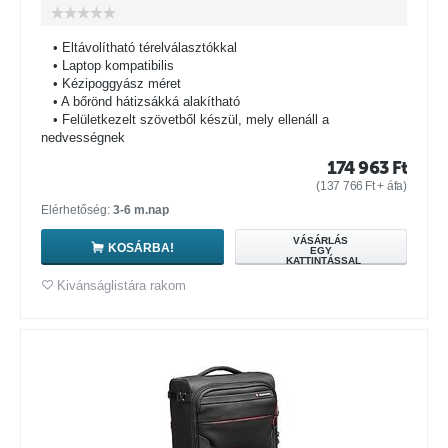
• Eltávolítható térelválasztókkal
• Laptop kompatibilis
• Kézipoggyász méret
• A bőrönd hátizsákká alakítható
• Felületkezelt szövetből készül, mely ellenáll a
nedvességnek
174 963
Ft
(
137 766
Ft
+ áfa)
Elérhetőség:
3-6 m.nap
VÁSÁRLÁS
KOSÁRBA!
EGY
KATTINTÁSSAL
Kivánságlistára rakom