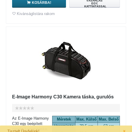
VÁSÁRLÁS
KOSÁRBA!
EGY
KATTINTÁSSAL
Kivánságlistára rakom
E-Image Harmony C30 Kamera táska, gurulós
Az E-Image Harmony
Méretek
Max. Külső
Max. Belső
C30 egy beépített
Hosszúság
79,5 cm
63 cm
×
görgős kameratáska.
Tisztelt Ügyfelünk!