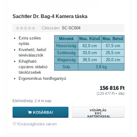
Sachtler Dr. Bag-4 Kamera táska
Cikkszám:
SC-SC004
Extra széles
Méretek
Max. Külső
Max. Belső
nyitás
Hosszúság
62,0 cm
57,5 cm
Kivehető, belső
Szélesség
33,0 cm
25,5 cm
térelválasztók
Magasság
38,5 cm
20,0 cm
Kihajtható
cipzáros oldalsó
Súly
3,8 kg
tárolózsebek
Ergonomikus hordfogantyú
156 816
Ft
(
123 477
Ft
+ áfa)
Elérhetőség: 2-4 m.nap
VÁSÁRLÁS
KOSÁRBA!
EGY
KATTINTÁSSAL
Kivánságlistára rakom