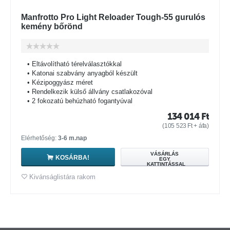
Manfrotto Pro Light Reloader Tough-55 gurulós
kemény bőrönd
• Eltávolítható térelválasztókkal
• Katonai szabvány anyagból készült
• Kézipoggyász méret
• Rendelkezik külső állvány csatlakozóval
• 2 fokozatú behúzható fogantyúval
134 014
Ft
(
105 523
Ft
+ áfa)
Elérhetőség:
3-6 m.nap
VÁSÁRLÁS
KOSÁRBA!
EGY
KATTINTÁSSAL
Kivánságlistára rakom