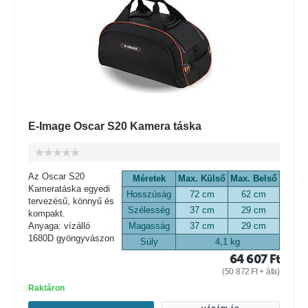
E-Image Oscar S20 Kamera táska
Az Oscar S20
Méretek
Max. Külső
Max. Belső
Kameratáska egyedi
Hosszúság
72 cm
62 cm
tervezésű, könnyű és
Szélesség
37 cm
29 cm
kompakt.
Anyaga: vízálló
Magasság
37 cm
29 cm
1680D gyöngyvászon
Súly
4,1 kg
64 607
Ft
(
50 872
Ft
+ áfa)
Raktáron