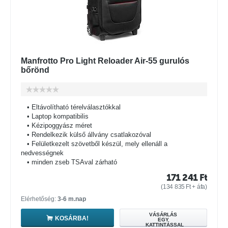
Manfrotto Pro Light Reloader Air-55 gurulós
bőrönd
• Eltávolítható térelválasztókkal
• Laptop kompatibilis
• Kézipoggyász méret
• Rendelkezik külső állvány csatlakozóval
• Felületkezelt szövetből készül, mely ellenáll a
nedvességnek
• minden zseb TSAval zárható
171 241
Ft
(
134 835
Ft
+ áfa)
Elérhetőség:
3-6 m.nap
VÁSÁRLÁS
KOSÁRBA!
EGY
KATTINTÁSSAL