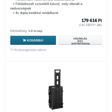
• Felületkezelt szövetből készül, mely ellenáll a
nedvességnek
• 4x dupla kerékkel rendelkezik
179 616
Ft
(
141 430
Ft
+ áfa)
Elérhetőség:
3-6 m.nap
VÁSÁRLÁS
KOSÁRBA!
EGY
KATTINTÁSSAL
Kivánságlistára rakom