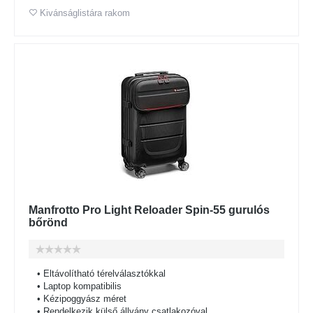
Kivánságlistára rakom
Manfrotto Pro Light Reloader Spin-55 gurulós
bőrönd
• Eltávolítható térelválasztókkal
• Laptop kompatibilis
• Kézipoggyász méret
• Rendelkezik külső állvány csatlakozóval