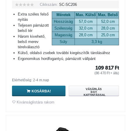
Cikkszám:
SC-SC206
Extra széles felső
Méretek
Max. Külső
Max. Belső
nyitás
Hosszúság
57,0 cm
52,0 cm
Teljesen párnázott
Szélesség
32,0 cm
28,0 cm
belső tér
Magasság
28,0 cm
25,0 cm
Három kivehető,
belső merev
Súly
3,3 kg
térelválasztó
Külső, oldalsó zsebek további kiegészítők tárolásához
Ergonomikus hordfogantyú, párnázott vállpánt
109 817
Ft
(
86 470
Ft
+ áfa)
Elérhetőség: 2-4 m.nap
VÁSÁRLÁS
KOSÁRBA!
EGY
KATTINTÁSSAL
Kivánságlistára rakom