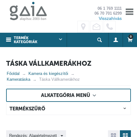
06 1 769 1111
06 70 701 6299
Visszahívás
0
TERMÉK
KATEGÓRIÁK
TÁSKA VÁLLKAMERÁKHOZ
Főoldal
Kamera és kiegészítői
Kameratáska
Táska Vállkamerákhoz
ALKATEGÓRIA MENÜ
TERMÉKSZŰRŐ
Rendezés: Alapértelmezett