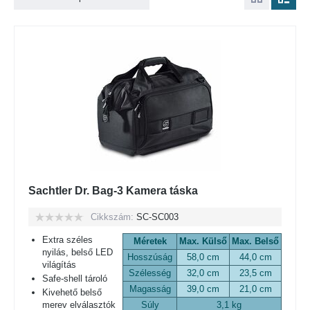
Sachtler Dr. Bag-3 Kamera táska
Cikkszám:
SC-SC003
Extra széles
Méretek
Max. Külső
Max. Belső
nyilás, belső LED
Hosszúság
58,0 cm
44,0 cm
világítás
Szélesség
32,0 cm
23,5 cm
Safe-shell tároló
Magasság
39,0 cm
21,0 cm
Kivehető belső
merev elválasztók
Súly
3,1 kg