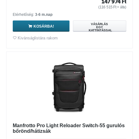
147 974
Ft
(
116 515
Ft
+ áfa)
Elérhetőség:
3-6 m.nap
VÁSÁRLÁS
KOSÁRBA!
EGY
KATTINTÁSSAL
Kivánságlistára rakom
Manfrotto Pro Light Reloader Switch-55 gurulós
bőrönd/hátizsák