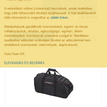
Szélesség
31,5 cm
28 cm
Anyaga: vízálló
1680D gyöngyvászon
Magasság
31,5 cm
28 cm
A weboldalon sütiket (cookie-kat) használunk, annak érdekében,
Súly
6,52 kg
hogy jobb felhasználói élményt nyújthassunk. A Süti beállításokról
133 253
Ft
több információt is megtudhat az
alábbi linken
.
(
104 924
Ft
+ áfa)
Webáruházunk gazdálkodó szervezeteket; egyéni- és társas
Elérhetőség: 4-6 hét
vállalkozásokat; oktatási, egészségügyi, egyházi, állami
VÁSÁRLÁS
intézményeket; kormányzati szerveket szolgál ki. Rendelése
KOSÁRBA!
EGY
KATTINTÁSSAL
leadásához adószám szükséges (kivétel az adószámmal nem
rendelkező szervezetek, intézmények, alapítványok).
Kivánságlistára rakom
Gaia-Team Kft.
ELFOGADÁS ÉS BEZÁRÁS