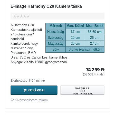
E-Image Harmony C20 Kamera táska
A Harmony C20
Méretek
Max. Külső
Max. Belső
Kameratáska ajánlott
Hosszúság
67 cm
58-60 cm
a "professional"
Szélesség
29 cm
26 cm
handheld
kamkorderek nagy
Magasság
29 cm
27 cm
részéhez Sony,
Súly
3,5 kg (vállszíj nélkül)
Panasonic, BMD
Ursa, JVC és Canon kézi kamerákhoz.
Anyaga: vízálló 1680D gyöngyvászon
74 299
Ft
(
58 503
Ft
+ áfa)
Elérhetőség: 8-14 m.nap
VÁSÁRLÁS
KOSÁRBA!
EGY
KATTINTÁSSAL
Kivánságlistára rakom