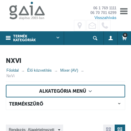
06 1 769 1111
06 70 701 6299
Visszahívás
0
TERMÉK
KATEGÓRIÁK
NXVI
Főoldal
Élő közvetítés
Mixer (AV)
NxVi
ALKATEGÓRIA MENÜ
TERMÉKSZŰRŐ
Rendezés: Alapértelmezett