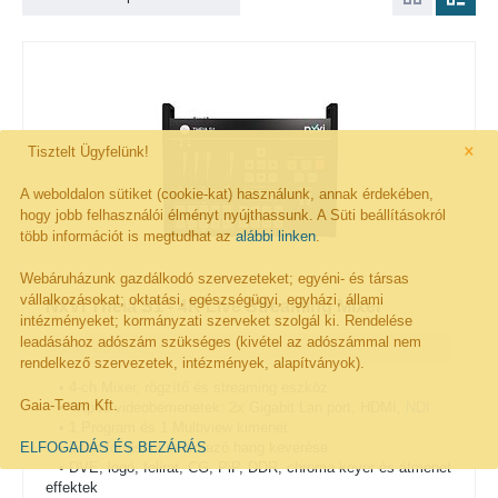
×
Tisztelt Ügyfelünk!
A weboldalon sütiket (cookie-kat) használunk, annak érdekében,
hogy jobb felhasználói élményt nyújthassunk. A Süti beállításokról
több információt is megtudhat az
alábbi linken
.
Webáruházunk gazdálkodó szervezeteket; egyéni- és társas
vállalkozásokat; oktatási, egészségügyi, egyházi, állami
NxVi Theia S1 - 4K Live Streaming Mixer
intézményeket; kormányzati szerveket szolgál ki. Rendelése
leadásához adószám szükséges (kivétel az adószámmal nem
rendelkező szervezetek, intézmények, alapítványok).
• 4-ch Mixer, rögzítő és streaming eszköz
Gaia-Team Kft.
• 4Kp60 videobemenetek: 2x Gigabit Lan port, HDMI,
NDI
• 1 Program és 1 Multiview kimenet
ELFOGADÁS ÉS BEZÁRÁS
• Több forrásból származó hang keverése
• DVE, logó, felirat, CG, PiP, DDR, chroma keyer és átmenet
effektek