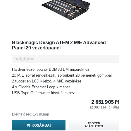
Blackmagic Design ATEM 2 M/E Advanced
Panel 20 vezérlőpanel
Hardver vezérlőpanel BDM ATEM mixerekhez
2x M/E sorral rendelkezik, soronként 20 bemeneti gombbal
2 független LCD kijelző, 4 M/E vezérlése
4 x Gigabit Ethernet Loop kimenet
USB Type-C: firmware frissítésekhez
2 651 905
Ft
(
2 088 114
Ft
+ áfa)
Elérhetőség: 1-3 m.nap
TEGYEN
KOSÁRBA!
AJÁNLATOT!