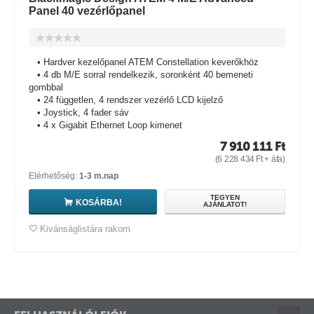
Panel 40 vezérlőpanel
• Hardver kezelőpanel ATEM Constellation keverőkhöz
• 4 db M/E sorral rendelkezik, soronként 40 bemeneti
gombbal
• 24 független, 4 rendszer vezérlő LCD kijelző
• Joystick, 4 fader sáv
• 4 x Gigabit Ethernet Loop kimenet
7 910 111
Ft
(
6 228 434
Ft
+ áfa)
Elérhetőség:
1-3 m.nap
TEGYEN
KOSÁRBA!
AJÁNLATOT!
Kivánságlistára rakom