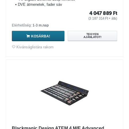
• DVE átmenetek, fader sáv
4 047 889
Ft
(
3 187 314
Ft
+ áfa)
Elérhetőség:
1-3 m.nap
TEGYEN
KOSÁRBA!
AJÁNLATOT!
Kivánságlistára rakom
Blackmagic Design ATEM 4 M/E Advanced