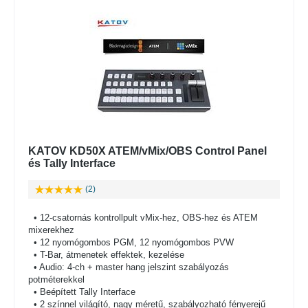
KATOV KD50X ATEM/vMix/OBS Control Panel
és Tally Interface
(2)
• 12-csatornás kontrollpult vMix-hez, OBS-hez és ATEM
mixerekhez
• 12 nyomógombos PGM, 12 nyomógombos PVW
• T-Bar, átmenetek effektek, kezelése
• Audio: 4-ch + master hang jelszint szabályozás
potméterekkel
• Beépített Tally Interface
• 2 színnel világító, nagy méretű, szabályozható fényerejű