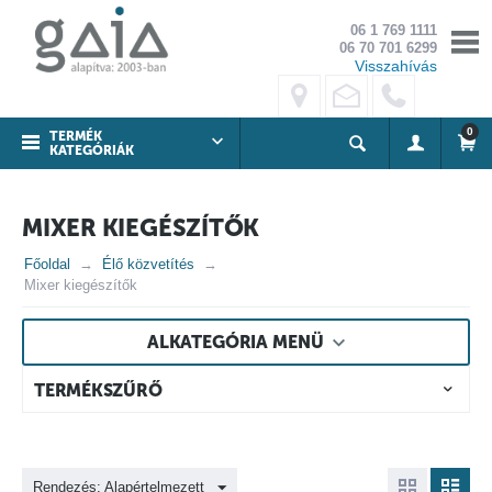
06 1 769 1111
06 70 701 6299
Visszahívás
0
TERMÉK
KATEGÓRIÁK
MIXER KIEGÉSZÍTŐK
Főoldal
Élő közvetítés
Mixer kiegészítők
ALKATEGÓRIA MENÜ
TERMÉKSZŰRŐ
Rendezés: Alapértelmezett