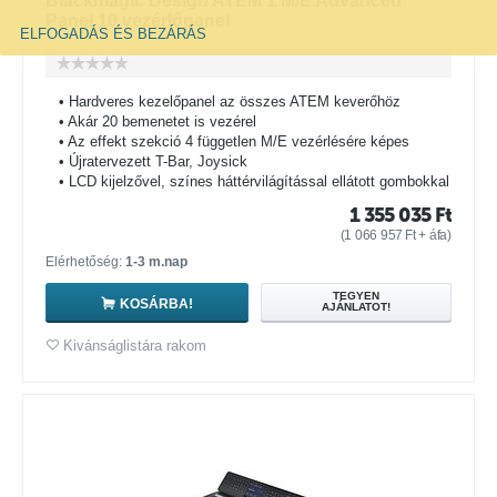
Blackmagic Design ATEM 1 M/E Advanced
Panel 10 vezérlőpanel
ELFOGADÁS ÉS BEZÁRÁS
• Hardveres kezelőpanel az összes ATEM keverőhöz
• Akár 20 bemenetet is vezérel
• Az effekt szekció 4 független M/E vezérlésére képes
• Újratervezett T-Bar, Joysick
• LCD kijelzővel, színes háttérvilágítással ellátott gombokkal
1 355 035
Ft
(
1 066 957
Ft
+ áfa)
Elérhetőség:
1-3 m.nap
TEGYEN
KOSÁRBA!
AJÁNLATOT!
Kivánságlistára rakom