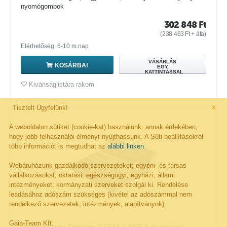
nyomógombok
302 848
Ft
(
238 463
Ft
+ áfa)
Elérhetőség: 6-10 m.nap
VÁSÁRLÁS
KOSÁRBA!
EGY
KATTINTÁSSAL
Kivánságlistára rakom
×
Tisztelt Ügyfelünk!
A weboldalon sütiket (cookie-kat) használunk, annak érdekében,
hogy jobb felhasználói élményt nyújthassunk. A Süti beállításokról
több információt is megtudhat az
alábbi linken
.
Webáruházunk gazdálkodó szervezeteket; egyéni- és társas
vállalkozásokat; oktatási, egészségügyi, egyházi, állami
intézményeket; kormányzati szerveket szolgál ki. Rendelése
leadásához adószám szükséges (kivétel az adószámmal nem
rendelkező szervezetek, intézmények, alapítványok).
Gaia-Team Kft.