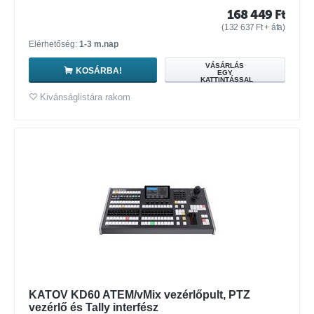
168 449
Ft
(
132 637
Ft
+ áfa)
Elérhetőség:
1-3 m.nap
VÁSÁRLÁS
KOSÁRBA!
EGY
KATTINTÁSSAL
Kivánságlistára rakom
KATOV KD60 ATEM/vMix vezérlőpult, PTZ
vezérlő és Tally interfész