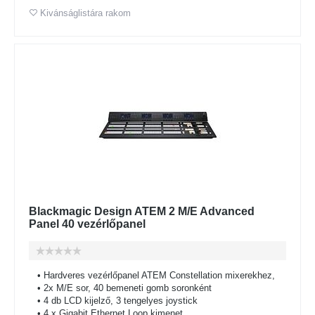
Kivánságlistára rakom
Blackmagic Design ATEM 2 M/E Advanced
Panel 40 vezérlőpanel
• Hardveres vezérlőpanel ATEM Constellation mixerekhez,
• 2x M/E sor, 40 bemeneti gomb soronként
• 4 db LCD kijelző, 3 tengelyes joystick
• 4 x Gigabit Ethernet Loop kimenet