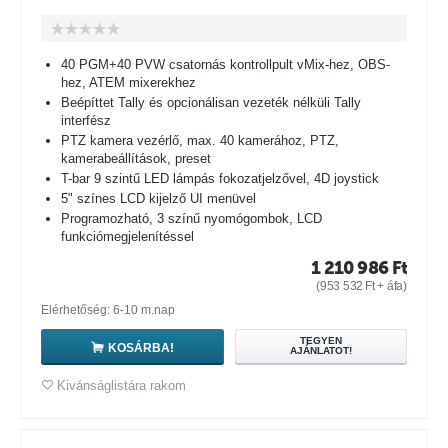
40 PGM+40 PVW csatornás kontrollpult vMix-hez, OBS-
hez, ATEM mixerekhez
Beépíttet Tally és opcionálisan vezeték nélküli Tally
interfész
PTZ kamera vezérlő, max. 40 kamerához, PTZ,
kamerabeállítások, preset
T-bar 9 szintű LED lámpás fokozatjelzővel, 4D joystick
5" színes LCD kijelző UI menüvel
Programozható, 3 színű nyomógombok, LCD
funkciómegjelenítéssel
1 210 986
Ft
(
953 532
Ft
+ áfa)
Elérhetőség: 6-10 m.nap
TEGYEN
KOSÁRBA!
AJÁNLATOT!
Kivánságlistára rakom