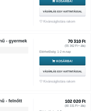
KOSÁRBA!
VÁSÁRLÁS EGY KATTINTÁSSAL
Kivánságlistára rakom
nű - gyermek
70 310
Ft
(
55 362
Ft
+ áfa)
Elérhetőség: 1-2 m.nap
KOSÁRBA!
VÁSÁRLÁS EGY KATTINTÁSSAL
Kivánságlistára rakom
ű - felnőtt
102 020
Ft
(
80 331
Ft
+ áfa)