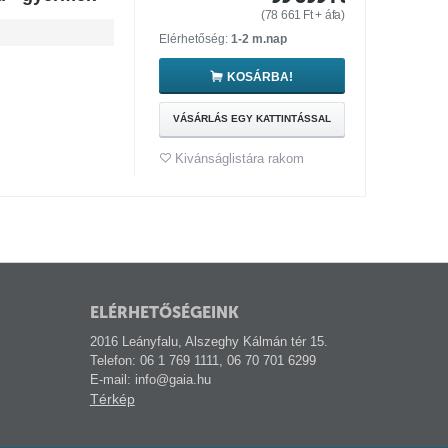
(
78 661
Ft
+ áfa)
Elérhetőség:
1-2 m.nap
KOSÁRBA!
VÁSÁRLÁS EGY KATTINTÁSSAL
Kivánságlistára rakom
ELÉRHETŐSÉGEINK
2016 Leányfalu, Alszeghy Kálmán tér 15.
Telefon: 06 1 769 1111, 06 70 701 6299
E-mail: info@gaia.hu
Térkép