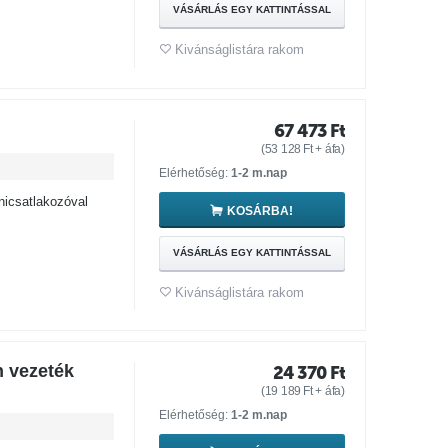
VÁSÁRLÁS EGY KATTINTÁSSAL
Kivánságlistára rakom
67 473
Ft
(
53 128
Ft
+ áfa)
Elérhetőség:
1-2 m.nap
icsatlakozóval
KOSÁRBA!
VÁSÁRLÁS EGY KATTINTÁSSAL
Kivánságlistára rakom
n vezeték
24 370
Ft
(
19 189
Ft
+ áfa)
Elérhetőség:
1-2 m.nap