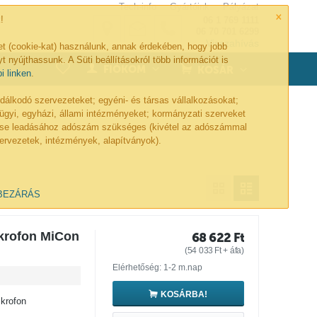
Tech-info
Gyártóink
Pályázat
×
!
06 1 769 1111
06 70 701 6299
Visszahívás
et (cookie-kat) használunk, annak érdekében, hogy jobb
t nyújthassunk. A Süti beállításokról több információt is
0
FIÓKOM
KOSÁR
bi linken
.
lkodó szervezeteket; egyéni- és társas vállalkozásokat;
ügyi, egyházi, állami intézményeket; kormányzati szerveket
lése leadásához adószám szükséges (kivétel az adószámmal
ervezetek, intézmények, alapítványok).
BEZÁRÁS
ikrofon MiCon
68 622
Ft
(
54 033
Ft
+ áfa)
Elérhetőség: 1-2 m.nap
KOSÁRBA!
ikrofon