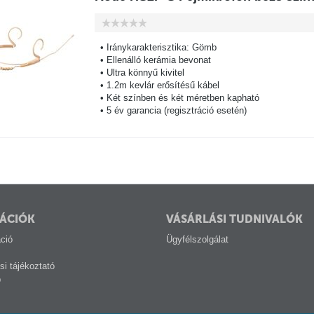
• Iránykarakterisztika: Gömb
• Ellenálló kerámia bevonat
• Ultra könnyű kivitel
• 1.2m kevlár erősítésű kábel
• Két színben és két méretben kapható
• 5 év garancia (regisztráció esetén)
ÁCIÓK
VÁSÁRLÁSI TUDNIVALÓK
ció
Ügyfélszolgálat
si tájékoztató
p