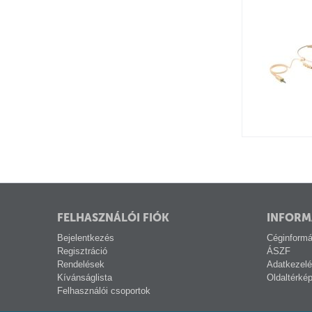
FELHASZNÁLÓI FIÓK
INFORM
Bejelentkezés
Céginformá
Regisztráció
ÁSZF
Rendelések
Adatkezelé
Kívánságlista
Oldaltérké
Felhasználói csoportok