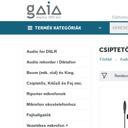
Elérhető
TERMÉK KATEGÓRIÁK
CSIPTETŐ
Audio for DSLR
Főoldal
Audi
Audio rekorder / Diktafon
Boom (mik. rúd) és Kieg.
Rendezé
Csiptetős, Kitűző és Fej mic.
Riporter mikrofonok
Mikrofon okostelefonhoz
Fejhallgatók
Vezetékes mikrofon +