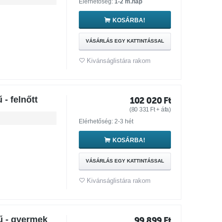
Elérhetőség:
1-2 m.nap
KOSÁRBA!
VÁSÁRLÁS EGY KATTINTÁSSAL
Kivánságlistára rakom
- felnőtt
102 020
Ft
(
80 331
Ft
+ áfa)
Elérhetőség: 2-3 hét
KOSÁRBA!
VÁSÁRLÁS EGY KATTINTÁSSAL
Kivánságlistára rakom
ű - gyermek
99 899
Ft