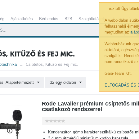
Tisztelt Ügyfelünk
ség
Ajánlatkérés
Bérbeadás
B2B
Szolgáltatások
Referenciák
A weboldalon sütik
felhasználói élmény
megtudhat az
aláb
Webáruházunk gazdá
oktatási, egészség
S, KITŰZŐ ÉS FEJ MIC.
szolgál ki. Rende
nem rendelkező sz
otechnika
Csiptetős, Kitűző és Fej mic.
Gaia-Team Kft.
s: Alapértelmezett
32 egy oldalon
ELFOGADÁS ÉS 
Rode Lavalier prémium csíptetős m
csatlakozó rendszerrel
Kondenzátor, gömb karakterisztikájkú csíptetős m
3.4 mm átmérőjű miniatűr mikrofon kapszula