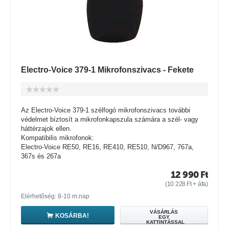
Electro-Voice 379-1 Mikrofonszivacs - Fekete
Az Electro-Voice 379-1 szélfogó mikrofonszivacs további
védelmet bíztosít a mikrofonkapszula számára a szél- vagy
háttérzajok ellen.
Kompatibilis mikrofonok:
Electro-Voice RE50, RE16, RE410, RE510, N/D967, 767a,
367s és 267a
12 990
Ft
(
10 228
Ft
+ áfa)
Elérhetőség: 8-10 m.nap
VÁSÁRLÁS
KOSÁRBA!
EGY
KATTINTÁSSAL