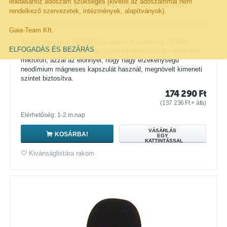
leadásához adószám szükséges (kivétel az adószámmal nem
Electro-Voice RE50N/D-B Riporter mikrofon
rendelkező szervezetek, intézmények, alapítványok).
Gaia-Team Kft.
Az Electro-Voice RE50N/D-B riporter mikrofon az RE50B
ELFOGADÁS ÉS BEZÁRÁS
újratervezett változata, egy gömb karakterisztikájú dinamikus
mikrofon, azzal az előnnyel, hogy nagy érzékenységű
neodímium mágneses kapszulát használ, megnövelt kimeneti
szintet biztosítva.
174 290
Ft
(
137 236
Ft
+ áfa)
Elérhetőség: 1-2 m.nap
VÁSÁRLÁS
KOSÁRBA!
EGY
KATTINTÁSSAL
Kivánságlistára rakom