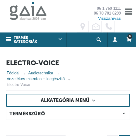
06 1 769 1111
06 70 701 6299
Visszahívás
0
TERMÉK
KATEGÓRIÁK
ELECTRO-VOICE
Főoldal
Audiotechnika
Vezetékes mikrofon + kiegészítő
Electro-Voice
ALKATEGÓRIA MENÜ
TERMÉKSZŰRŐ