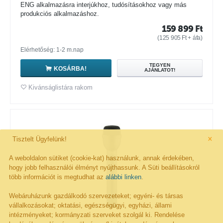
ENG alkalmazásra interjúkhoz, tudósításokhoz vagy más
produkciós alkalmazáshoz.
159 899
Ft
(
125 905
Ft
+ áfa)
Elérhetőség: 1-2 m.nap
TEGYEN
KOSÁRBA!
AJÁNLATOT!
Kivánságlistára rakom
×
Tisztelt Ügyfelünk!
A weboldalon sütiket (cookie-kat) használunk, annak érdekében,
hogy jobb felhasználói élményt nyújthassunk. A Süti beállításokról
több információt is megtudhat az
alábbi linken
.
Webáruházunk gazdálkodó szervezeteket; egyéni- és társas
vállalkozásokat; oktatási, egészségügyi, egyházi, állami
intézményeket; kormányzati szerveket szolgál ki. Rendelése