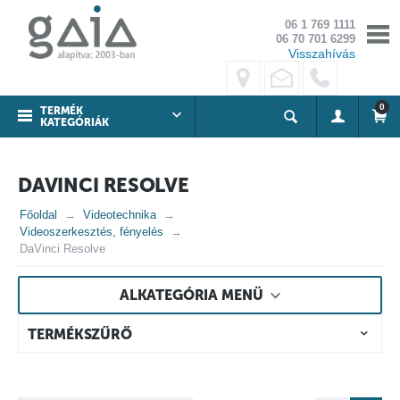
06 1 769 1111
06 70 701 6299
Visszahívás
0
TERMÉK
KATEGÓRIÁK
DAVINCI RESOLVE
Főoldal
Videotechnika
Videoszerkesztés, fényelés
DaVinci Resolve
ALKATEGÓRIA MENÜ
TERMÉKSZŰRŐ