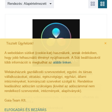
Rendezés: Alapértelmezett
×
Tisztelt Ügyfelünk!
A weboldalon sütiket (cookie-kat) használunk, annak érdekében,
hogy jobb felhasználói élményt nyújthassunk. A Süti beállításokról
több információt is megtudhat az
alábbi linken
.
Webáruházunk gazdálkodó szervezeteket; egyéni- és társas
Blackmagic Design DaVinci Resolve Studio
vállalkozásokat; oktatási, egészségügyi, egyházi, állami
szoftver licence
intézményeket; kormányzati szerveket szolgál ki. Rendelése
leadásához adószám szükséges (kivétel az adószámmal nem
Cikkszám:
BMD-DV/RESSTUD
rendelkező szervezetek, intézmények, alapítványok).
Professzionális videoszerkesztés, színkorrekció, effektek és
Gaia-Team Kft.
audio utómunka
8K szerkesztés és színkorrekció
ELFOGADÁS ÉS BEZÁRÁS