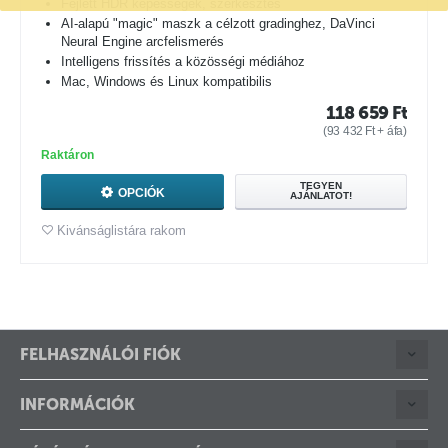
Fejlett HDR képességek, szerkesztés
AI-alapú "magic" maszk a célzott gradinghez, DaVinci
Neural Engine arcfelismerés
Intelligens frissítés a közösségi médiához
Mac, Windows és Linux kompatibilis
118 659
Ft
(
93 432
Ft
+ áfa)
Raktáron
TEGYEN
OPCIÓK
AJÁNLATOT!
Kivánságlistára rakom
FELHASZNÁLÓI FIÓK
INFORMÁCIÓK