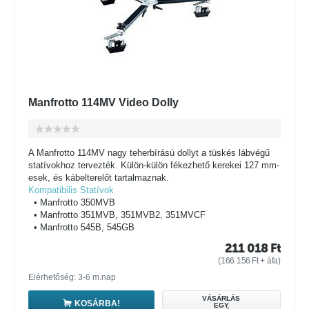
Manfrotto 114MV Video Dolly
A Manfrotto 114MV nagy teherbírású dollyt a tüskés lábvégű
statívokhoz tervezték. Külön-külön fékezhető kerekei 127 mm-
esek, és kábelterelőt tartalmaznak.
Kompatibilis Statívok
• Manfrotto 350MVB
• Manfrotto 351MVB, 351MVB2, 351MVCF
• Manfrotto 545B, 545GB
211 018
Ft
(
166 156
Ft
+ áfa)
Elérhetőség: 3-6 m.nap
VÁSÁRLÁS
KOSÁRBA!
EGY