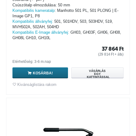
Csúszótalp elmozdulása: 50 mm
Kompatibilis kameratalp
: Manfrotto 501 PL, 501 PLONG | E-
Image GP1, P8
Kompatibilis állványfej:
501, 501HDV, 503, 503HDV, 519,
MVH502A, 502AH, 504HD
Kompatibilis E-Image állványfej:
GH03, GH03F, GH06, GH08,
GH08L GH10, GH10L
37 864
Ft
(
29 814
Ft
+ áfa)
Elérhetőség: 3-6 m.nap
VÁSÁRLÁS
KOSÁRBA!
EGY
KATTINTÁSSAL
Kivánságlistára rakom