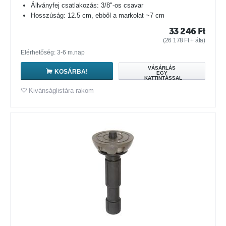
Állványfej csatlakozás: 3/8"-os csavar
Hosszúság: 12.5 cm, ebből a markolat ~7 cm
33 246
Ft
(
26 178
Ft
+ áfa)
Elérhetőség: 3-6 m.nap
VÁSÁRLÁS
KOSÁRBA!
EGY
KATTINTÁSSAL
Kivánságlistára rakom