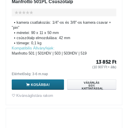
Manfrotto 501PL Csúszótalp
• kamera csatlakozás: 1/4"-os és 3/8"-os kamera csavar +
"pin"
• méretei: 90 x 11 x 50 mm
• csúszótalp elmozdulása: 42 mm
• tömege: 0,1 kg
Kompatibilis Állványfejek:
Manfrotto 501 | 501HDV | 503 | 503HDV | 519
13 852
Ft
(
10 907
Ft
+ áfa)
Elérhetőség: 3-6 m.nap
VÁSÁRLÁS
KOSÁRBA!
EGY
KATTINTÁSSAL
Kivánságlistára rakom