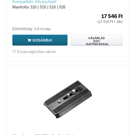
Kompatibilis Állványfejek:
Manfrotto 316 | 510 | 516 | 526
17 546
Ft
(
13 816
Ft
+ áfa)
Elérhetőség: 3-6 m.nap
VÁSÁRLÁS
KOSÁRBA!
EGY
KATTINTÁSSAL
Kivánságlistára rakom