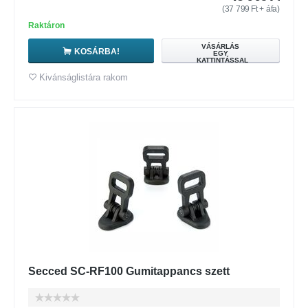
(
37 799
Ft
+ áfa)
Raktáron
VÁSÁRLÁS
KOSÁRBA!
EGY
KATTINTÁSSAL
Kivánságlistára rakom
Secced SC-RF100 Gumitappancs szett