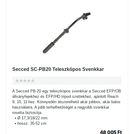
Secced SC-PB20 Teleszkópos Svenkkar
A Secced PB-20 egy teleszkópos svenkkar a Secced EFP/OB
állványfejekhez és EFP/HD tripod szettekhez, ajánlott Reach
9, 10, 11-hez. Könnyedén átszerelhető akár jobbos, akár balos
használatra. A jobb terhelhetőséget a nagyobb svenkkar
rosetta biztosítja.
• Ø 17,3/18/22 mm
• hossz: 35-52 cm
48 005
Ft