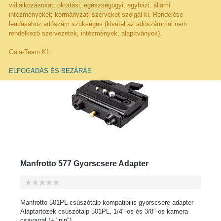
VÁSÁRLÁS
vállalkozásokat; oktatási, egészségügyi, egyházi, állami
KOSÁRBA!
EGY
KATTINTÁSSAL
intézményeket; kormányzati szerveket szolgál ki. Rendelése
leadásához adószám szükséges (kivétel az adószámmal nem
Kivánságlistára rakom
rendelkező szervezetek, intézmények, alapítványok).
Gaia-Team Kft.
ELFOGADÁS ÉS BEZÁRÁS
Manfrotto 577 Gyorscsere Adapter
Manfrotto 501PL csúszótalp kompatibilis gyorscsere adapter
Alaptartozék csúszótalp 501PL, 1/4"-os és 3/8"-os kamera
csavarral (+ "pin")