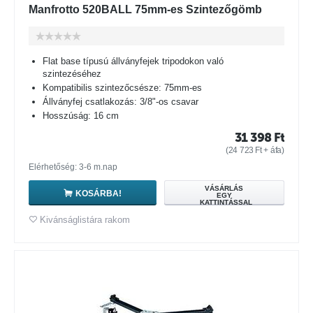
Manfrotto 520BALL 75mm-es Szintezőgömb
Flat base típusú állványfejek tripodokon való
szintezéséhez
Kompatibilis szintezőcsésze: 75mm-es
Állványfej csatlakozás: 3/8"-os csavar
Hosszúság: 16 cm
31 398
Ft
(
24 723
Ft
+ áfa)
Elérhetőség: 3-6 m.nap
VÁSÁRLÁS
KOSÁRBA!
EGY
KATTINTÁSSAL
Kivánságlistára rakom