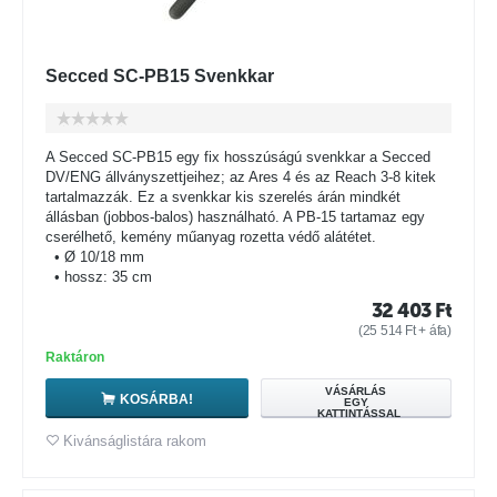
Secced SC-PB15 Svenkkar
A Secced SC-PB15 egy fix hosszúságú svenkkar a Secced
DV/ENG állványszettjeihez; az Ares 4 és az Reach 3-8 kitek
tartalmazzák. Ez a svenkkar kis szerelés árán mindkét
állásban (jobbos-balos) használható. A PB-15 tartamaz egy
cserélhető, kemény műanyag rozetta védő alátétet.
• Ø 10/18 mm
• hossz: 35 cm
32 403
Ft
(
25 514
Ft
+ áfa)
Raktáron
VÁSÁRLÁS
KOSÁRBA!
EGY
KATTINTÁSSAL
Kivánságlistára rakom