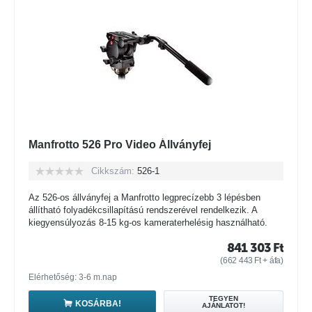
Manfrotto 526 Pro Video Állványfej
Cikkszám:
526-1
Az 526-os állványfej a Manfrotto legprecízebb 3 lépésben
állítható folyadékcsillapítású rendszerével rendelkezik. A
kiegyensúlyozás 8-15 kg-os kameraterhelésig használható.
841 303
Ft
(
662 443
Ft
+ áfa)
Elérhetőség: 3-6 m.nap
TEGYEN
KOSÁRBA!
AJÁNLATOT!