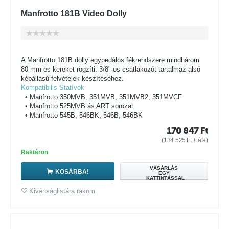
Manfrotto 181B Video Dolly
A Manfrotto 181B dolly egypedálos fékrendszere mindhárom
80 mm-es kereket rögzíti. 3/8"-os csatlakozót tartalmaz alsó
képállású felvételek készítéséhez.
Kompatibilis Statívok
• Manfrotto 350MVB, 351MVB, 351MVB2, 351MVCF
• Manfrotto 525MVB ás ART sorozat
• Manfrotto 545B, 546BK, 546B, 546BK
170 847
Ft
(
134 525
Ft
+ áfa)
Raktáron
VÁSÁRLÁS
KOSÁRBA!
EGY
KATTINTÁSSAL
Kivánságlistára rakom