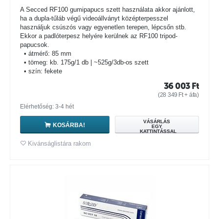
A Secced RF100 gumipapucs szett használata akkor ajánlott,
ha a dupla-tűláb végű videoállványt középterpesszel
használjuk csúszós vagy egyenetlen terepen, lépcsőn stb.
Ekkor a padlóterpesz helyére kerülnek az RF100 tripod-
papucsok.
• átmérő: 85 mm
• tömeg: kb. 175g/1 db | ~525g/3db-os szett
• szín: fekete
36 003
Ft
(
28 349
Ft
+ áfa)
Elérhetőség: 3-4 hét
VÁSÁRLÁS
KOSÁRBA!
EGY
KATTINTÁSSAL
Kivánságlistára rakom