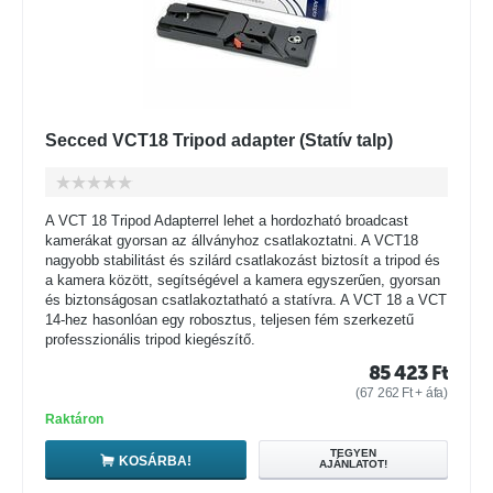
Secced VCT18 Tripod adapter (Statív talp)
A VCT 18 Tripod Adapterrel lehet a hordozható broadcast
kamerákat gyorsan az állványhoz csatlakoztatni. A VCT18
nagyobb stabilitást és szilárd csatlakozást biztosít a tripod és
a kamera között, segítségével a kamera egyszerűen, gyorsan
és biztonságosan csatlakoztatható a statívra. A VCT 18 a VCT
14-hez hasonlóan egy robosztus, teljesen fém szerkezetű
professzionális tripod kiegészítő.
85 423
Ft
(
67 262
Ft
+ áfa)
Raktáron
TEGYEN
KOSÁRBA!
AJÁNLATOT!