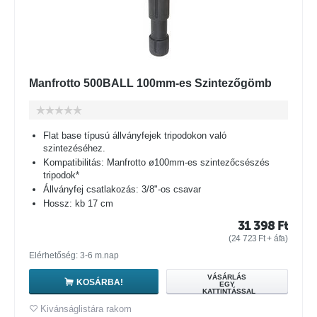
Manfrotto 500BALL 100mm-es Szintezőgömb
Flat base típusú állványfejek tripodokon való
szintezéséhez.
Kompatibilitás: Manfrotto ø100mm-es szintezőcsészés
tripodok*
Állványfej csatlakozás: 3/8"-os csavar
Hossz: kb 17 cm
31 398
Ft
(
24 723
Ft
+ áfa)
Elérhetőség: 3-6 m.nap
VÁSÁRLÁS
KOSÁRBA!
EGY
KATTINTÁSSAL
Kivánságlistára rakom