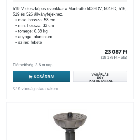
519LV eleszkópos svenkkar a Manfrotto 503HDV, 504HD, 516,
519 és 526 állványfejekhez.
• max. hossza: 58 cm
• min. hossza: 33 cm
• tömege: 0.38 kg
• anyaga: aluminium
• színe: fekete
23 087
Ft
(
18 179
Ft
+ áfa)
Elérhetőség: 3-6 m.nap
VÁSÁRLÁS
KOSÁRBA!
EGY
KATTINTÁSSAL
Kivánságlistára rakom