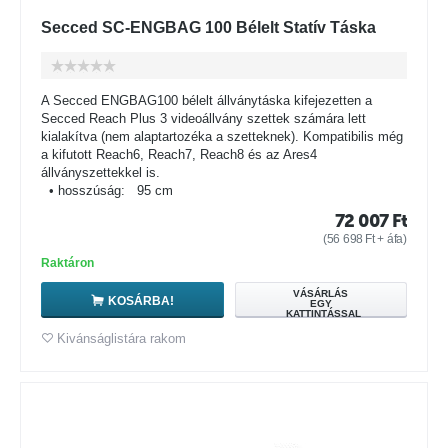
Secced SC-ENGBAG 100 Bélelt Statív Táska
A Secced ENGBAG100 bélelt állványtáska kifejezetten a
Secced Reach Plus 3 videoállvány szettek számára lett
kialakítva (nem alaptartozéka a szetteknek). Kompatibilis még
a kifutott Reach6, Reach7, Reach8 és az Ares4
állványszettekkel is.
• hosszúság: 95 cm
72 007
Ft
(
56 698
Ft
+ áfa)
Raktáron
VÁSÁRLÁS
KOSÁRBA!
EGY
KATTINTÁSSAL
Kivánságlistára rakom