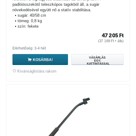
padlóösszekötő teleszkópos tagokból áll, a sugár
növekedésével együtt nő a statív stabilitása.
• sugár: 40/58 cm
• tömeg: 0,8 kg
• szín: fekete
47 205
Ft
(
37 169
Ft
+ áfa)
Elérhetőség: 3-4 hét
VÁSÁRLÁS
KOSÁRBA!
EGY
KATTINTÁSSAL
Kivánságlistára rakom