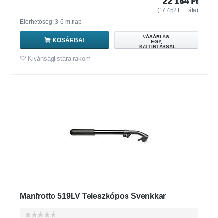
22 164
Ft
(
17 452
Ft
+ áfa)
Elérhetőség: 3-6 m.nap
VÁSÁRLÁS
KOSÁRBA!
EGY
KATTINTÁSSAL
Kivánságlistára rakom
Manfrotto 519LV Teleszkópos Svenkkar