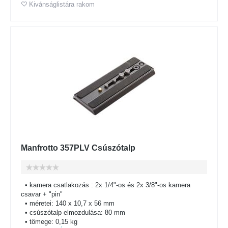
Kivánságlistára rakom
Manfrotto 357PLV Csúszótalp
• kamera csatlakozás : 2x 1/4"-os és 2x 3/8"-os kamera
csavar + "pin"
• méretei: 140 x 10,7 x 56 mm
• csúszótalp elmozdulása: 80 mm
• tömege: 0,15 kg