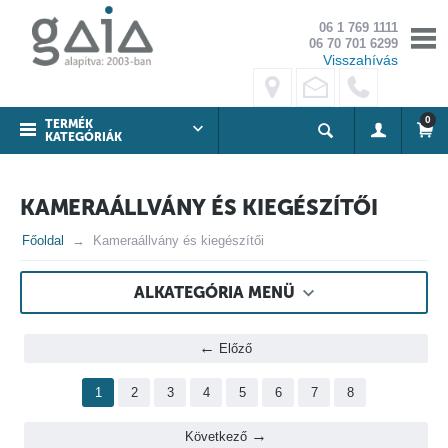
06 1 769 1111
06 70 701 6299
Visszahívás
0
TERMÉK
KATEGÓRIÁK
KAMERAÁLLVÁNY ÉS KIEGÉSZÍTŐI
Főoldal
Kameraállvány és kiegészítői
ALKATEGÓRIA MENÜ
Előző
1
2
3
4
5
6
7
8
Következő