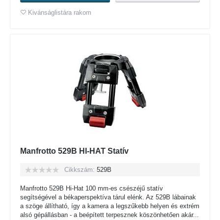
Kivánságlistára rakom
Manfrotto 529B HI-HAT Statív
Cikkszám:
529B
Manfrotto 529B Hi-Hat 100 mm-es csészéjű statív
segítségével a békaperspektíva tárul elénk. Az 529B lábainak
a szöge állítható, így a kamera a legszűkebb helyen és extrém
alsó gépállásban - a beépített terpesznek köszönhetően akár...