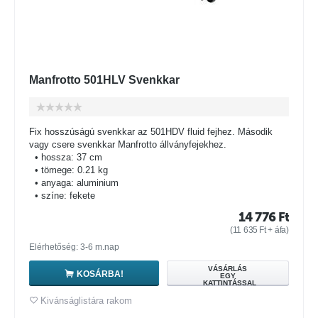
Manfrotto 501HLV Svenkkar
Fix hosszúságú svenkkar az 501HDV fluid fejhez. Második
vagy csere svenkkar Manfrotto állványfejekhez.
• hossza: 37 cm
• tömege: 0.21 kg
• anyaga: aluminium
• színe: fekete
14 776
Ft
(
11 635
Ft
+ áfa)
Elérhetőség: 3-6 m.nap
VÁSÁRLÁS
KOSÁRBA!
EGY
KATTINTÁSSAL
Kivánságlistára rakom