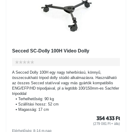
Secced SC-Dolly 100H Video Dolly
A Secced Dolly 100H egy nagy teherbírású, könnyű,
összecsukható tripod dolly stúdió alkalmazásra. Használható
az összes Secced statívval vagy más gyártók kompatibilis
ENG/EFP/HD tripodjaival, pl a legtöbb 100/150mm-es Sachtler
tripoddal
• Terhelhetőség: 90 kg
• Szállítási hossz: 52 cm
• Magasság: 17 cm
354 433
Ft
(
279 081
Ft
+ áfa)
Elérhetőség: 8-14 m.nap