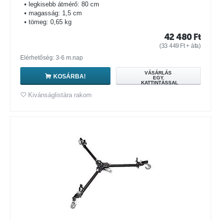
• legkisebb átmérő: 80 cm
• magasság: 1,5 cm
• tömeg: 0,65 kg
42 480
Ft
(
33 449
Ft
+ áfa)
Elérhetőség: 3-6 m.nap
VÁSÁRLÁS
KOSÁRBA!
EGY
KATTINTÁSSAL
Kivánságlistára rakom