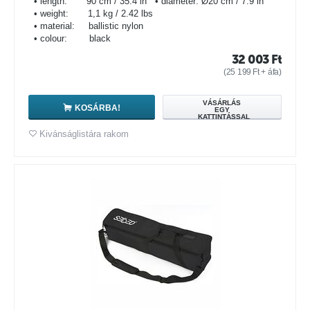
• length: 90 cm / 35.4 in • diameter: Ø20 cm / 7.9 in
• weight: 1,1 kg / 2.42 lbs
• material: ballistic nylon
• colour: black
32 003
Ft
(
25 199
Ft
+ áfa)
VÁSÁRLÁS
KOSÁRBA!
EGY
KATTINTÁSSAL
Kivánságlistára rakom