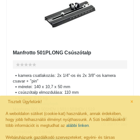
Manfrotto 501PLONG Csúszótalp
• kamera csatlakozás: 2x 1/4"-os és 2x 3/8"-os kamera
csavar + "pin"
• méretei: 140 x 10,7 x 50 mm
• csúszótalp elmozdulása: 110 mm
• tömege: 0,12 kg
×
Tisztelt Ügyfelünk!
Kompatibilis Állványfejek:
Manfrotto 501 | 501HDV | 503 | 503HDV | 519
A weboldalon sütiket (cookie-kat) használunk, annak érdekében,
39 710
Ft
hogy jobb felhasználói élményt nyújthassunk. A Süti beállításokról
(
31 268
Ft
+ áfa)
több információt is megtudhat az
alábbi linken
.
Elérhetőség: 3-6 m.nap
Webáruházunk gazdálkodó szervezeteket; egyéni- és társas