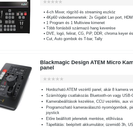
• 4-ch Mixer, rögzítő és streaming eszköz
• 4Kp60 videobemenetek: 2x Gigabit Lan port, HDM
• 1 Program és 1 Multiview kimenet
• Több forrásból származó hang keverése
• DVE, logó, felirat, CG, PiP, DDR, chroma keyer és
• Cut, Auto gombok és T-bar, Tally
Blackmagic Design ATEM Micro Kam
panel
Hordozható ATEM vezérlő panel, akár 8 kamera ve
Számítógép csatlakozás Bluetooth-on vagy USB-C
Kamerabeálítások kezelése, CCU vezérlés, aux v
Programozható kameraválasztó nyomógombok, piros
joystick
Előre beállított jelenetek mentése, előhívása
Tápellátás: beépített akkumulátor, üzemidő 3h, US