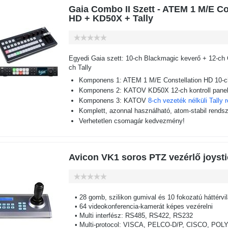
Gaia Combo II Szett - ATEM 1 M/E Co
HD + KD50X + Tally
Egyedi Gaia szett: 10-ch Blackmagic keverő + 12-ch 
ch Tally
Komponens 1: ATEM 1 M/E Constellation HD 10-c
Komponens 2: KATOV KD50X 12-ch kontroll pane
Komponens 3: KATOV
8-ch vezeték nélküli Tally 
Komplett, azonnal használható, atom-stabil rendsz
Verhetetlen csomagár kedvezmény!
Avicon VK1 soros PTZ vezérlő joysti
• 28 gomb, szilikon gumival és 10 fokozatú háttérvil
• 64 videokonferencia-kamerát képes vezérelni
• Multi interfész: RS485, RS422, RS232
• Multi-protocol: VISCA, PELCO-D/P, CISCO, PO