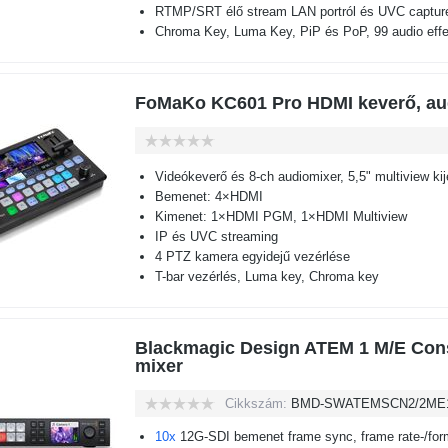
RTMP/SRT élő stream LAN portról és UVC captur
Chroma Key, Luma Key, PiP és PoP, 99 audio effe
FoMaKo KC601 Pro HDMI keverő, au
Videókeverő és 8-ch audiomixer, 5,5" multiview kij
Bemenet: 4×HDMI
Kimenet: 1×HDMI PGM, 1×HDMI Multiview
IP és UVC streaming
4 PTZ kamera egyidejű vezérlése
T-bar vezérlés, Luma key, Chroma key
Blackmagic Design ATEM 1 M/E Cons
mixer
Cikkszám:
BMD-SWATEMSCN2/2ME1
10x
12G-SDI bemenet frame sync, frame rate-/for