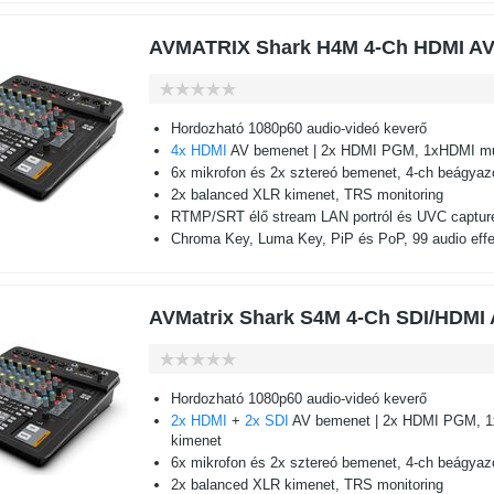
AVMATRIX Shark H4M 4-Ch HDMI AV
Hordozható 1080p60 audio-videó keverő
4x HDMI
AV bemenet | 2x HDMI PGM, 1xHDMI mul
6x mikrofon és 2x sztereó bemenet, 4-ch beágyazo
2x balanced XLR kimenet, TRS monitoring
RTMP/SRT élő stream LAN portról és UVC captur
Chroma Key, Luma Key, PiP és PoP, 99 audio effe
AVMatrix Shark S4M 4-Ch SDI/HDMI
Hordozható 1080p60 audio-videó keverő
2x HDMI
+
2x SDI
AV bemenet | 2x HDMI PGM, 1
kimenet
6x mikrofon és 2x sztereó bemenet, 4-ch beágyazo
2x balanced XLR kimenet, TRS monitoring