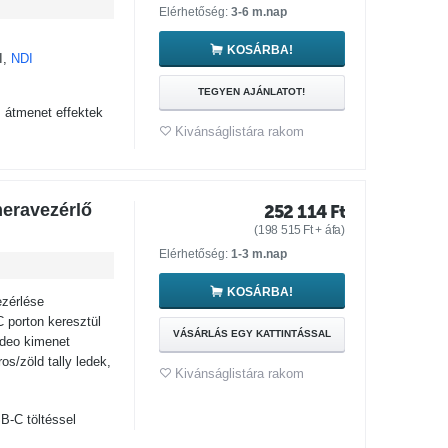
Elérhetőség:
3-6 m.nap
KOSÁRBA!
I,
NDI
TEGYEN AJÁNLATOT!
 átmenet effektek
Kivánságlistára rakom
eravezérlő
252 114
Ft
(
198 515
Ft
+ áfa)
Elérhetőség:
1-3 m.nap
KOSÁRBA!
zérlése
 porton keresztül
VÁSÁRLÁS EGY KATTINTÁSSAL
ideo kimenet
/zöld tally ledek,
Kivánságlistára rakom
B-C töltéssel