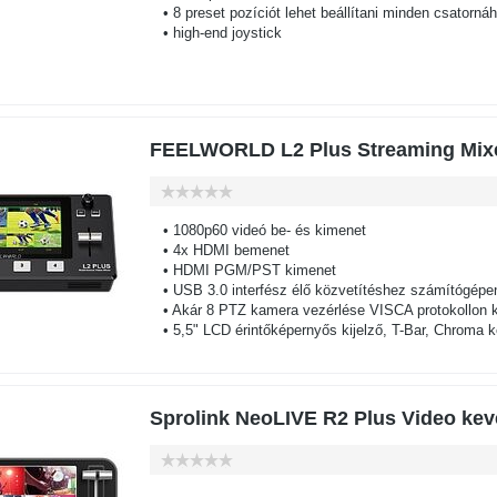
• 8 preset pozíciót lehet beállítani minden csatorná
• high-end joystick
FEELWORLD L2 Plus Streaming Mix
• 1080p60 videó be- és kimenet
• 4x HDMI bemenet
• HDMI PGM/PST kimenet
• USB 3.0 interfész élő közvetítéshez számítógépen
• Akár 8 PTZ kamera vezérlése VISCA protokollon k
• 5,5" LCD érintőképernyős kijelző, T-Bar, Chroma k
Sprolink NeoLIVE R2 Plus Video kev