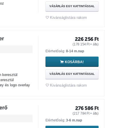
hoz
VÁSÁRLÁS EGY KATTINTÁSSAL
Kivánságlistára rakom
er
226 256
Ft
(
178 154
Ft
+ áfa)
Elérhetőség:
8-14 m.nap
KOSÁRBA!
VÁSÁRLÁS EGY KATTINTÁSSAL
 keresztül
eresztül
ey és logo overlay
Kivánságlistára rakom
erő
276 586
Ft
(
217 784
Ft
+ áfa)
Elérhetőség:
3-6 m.nap