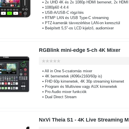
• 2x UHD 4K és 2x 1080p HDMI bemenet, 2x HDMI 
• 1080p60 4:4:4
• USB-A/USB-C rögzítés
• RTMP LAN és USB Type-C streaming
• PTZ-kamerák távvezérlése LAN-on keresztül
• Beépített 5,5"-os LCD kijelző, audiomixer
RGBlink mini-edge 5-ch 4K Mixer
• All in One 5-csatornás mixer
• 4K bemenetek (4096x2160/60p is)
• FHD 60p kimenetek, 4K 30p streaming kimenet
• Program és Multiview vagy AUX kimenetek
• Pro Audio mixer funkciók
• Dual Direct Stream
NxVi Theia S1 - 4K Live Streaming M