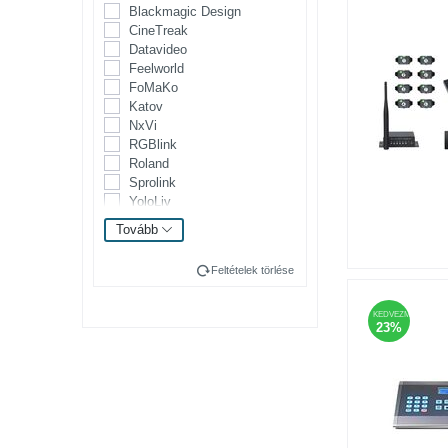
Blackmagic Design
CineTreak
Datavideo
Feelworld
FoMaKo
Katov
NxVi
RGBlink
Roland
Sprolink
YoloLiv
Tovább
Feltételek törlése
KEDVEZMÉNY
23%