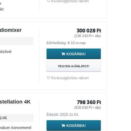
Kivánságlistára rakom
e
kt
diomixer
300 028
Ft
(
236 243
Ft
+ áfa)
Elérhetőség: 8-10 m.nap
elzővel
KOSÁRBA!
TEGYEN AJÁNLATOT!
Kivánságlistára rakom
tellation 4K
798 360
Ft
(
628 630
Ft
+ áfa)
Érkezik: 2025-11-01
/4K
KOSÁRBA!
mátum konverterrel