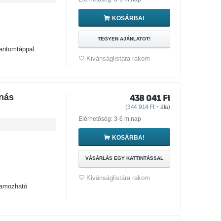
KOSÁRBA!
TEGYEN AJÁNLATOT!
antomtáppal
Kivánságlistára rakom
rnás
438 041
Ft
(
344 914
Ft
+ áfa)
Elérhetőség: 3-6 m.nap
KOSÁRBA!
VÁSÁRLÁS EGY KATTINTÁSSAL
Kivánságlistára rakom
gramozható