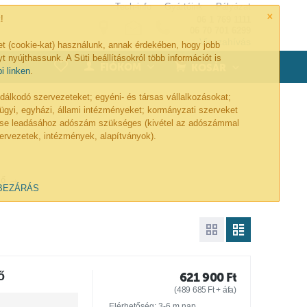
Tech-info
Gyártóink
Pályázat
×
!
06 1 769 1111
06 70 701 6299
Visszahívás
et (cookie-kat) használunk, annak érdekében, hogy jobb
t nyújthassunk. A Süti beállításokról több információt is
0
FIÓKOM
KOSÁR
bi linken
.
lkodó szervezeteket; egyéni- és társas vállalkozásokat;
ügyi, egyházi, állami intézményeket; kormányzati szerveket
lése leadásához adószám szükséges (kivétel az adószámmal
ervezetek, intézmények, alapítványok).
ző
BEZÁRÁS
ő
621 900
Ft
(
489 685
Ft
+ áfa)
Elérhetőség: 3-6 m.nap