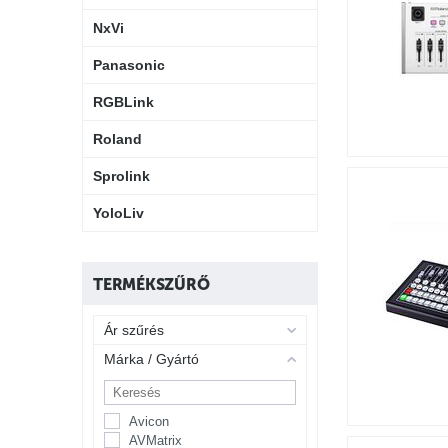
NxVi
Panasonic
RGBLink
Roland
Sprolink
YoloLiv
TERMÉKSZŰRŐ
Ár szűrés
Márka / Gyártó
Avicon
AVMatrix