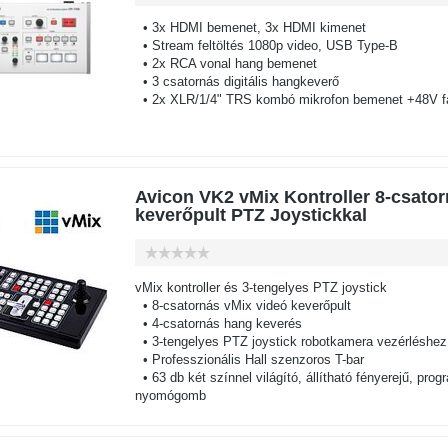
• 3x HDMI bemenet, 3x HDMI kimenet
• Stream feltöltés 1080p video, USB Type-B
• 2x RCA vonal hang bemenet
• 3 csatornás digitális hangkeverő
• 2x XLR/1/4" TRS kombó mikrofon bemenet +48V f
Avicon VK2 vMix Kontroller 8-csato
keverőpult PTZ Joystickkal
vMix kontroller és 3-tengelyes PTZ joystick
• 8-csatornás vMix videó keverőpult
• 4-csatornás hang keverés
• 3-tengelyes PTZ joystick robotkamera vezérléshez
• Professzionális Hall szenzoros T-bar
• 63 db két színnel világító, állítható fényerejű, pro
nyomógomb