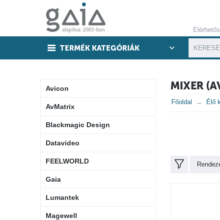
Elérhető
TERMÉK KATEGÓRIÁK
MIXER (A
Avicon
Főoldal
Élő 
AvMatrix
Blackmagic Design
Datavideo
FEELWORLD
Rendezé
Gaia
Lumantek
Magewell