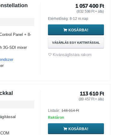
nstellation
1 057 400
Ft
(
832 598
Ft
+ áfa)
Elérhetőség: 8-12 m.nap
KOSÁRBA!
Control Panel + 8-
VÁSÁRLÁS EGY KATTINTÁSSAL
h 3G-SDI mixer
l
Kivánságlistára rakom
rendszer
er
ckkal
113 610
Ft
(
89 457
Ft
+ áfa)
Listaár:
148 014
Ft
ágítással
Raktáron
KOSÁRBA!
LYCOM