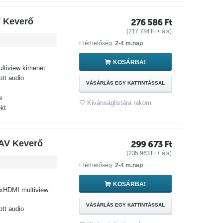
 Keverő
276 586
Ft
(
217 784
Ft
+ áfa)
Elérhetőség:
2-4 m.nap
KOSÁRBA!
tiview kimenet
tt audio
VÁSÁRLÁS EGY KATTINTÁSSAL
e
Kivánságlistára rakom
kt
 AV Keverő
299 673
Ft
(
235 963
Ft
+ áfa)
Elérhetőség:
2-4 m.nap
KOSÁRBA!
xHDMI multiview
VÁSÁRLÁS EGY KATTINTÁSSAL
tt audio