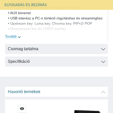
• RTMP/SRT stream
ELFOGADÁS ÉS BEZÁRÁS
• Rögzítés USB meghajtóra vagy SD kártyára
• AUX kimenet
• USB interész a PC-n történő rögzítéshez és streaminghez
• Upstream key: Luma key, Chroma key, PIP×2/ POP
• Downstream key és LOGO overlay
• T-bar/Auto/Cut átmenetek, különböző effektek
Tovább
(MIX/DIP/WIPE)
• Audio mixer: 4x HDMI beágyazott hang és 2-Ch MIC/line
Csomag tartalma
bemenet
• Beépített média könyvtár
• FTB/MUTE/STILL/GPIO a Tally-hoz
Specifikáció
Hasonló termékek