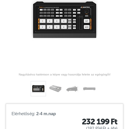
Nagyításhoz kattintson a képre vagy használja felette az egérgörgőt!
Elérhetőség:
2-4 m.nap
232 199
Ft
(
182 834
Ft
+ áfa)