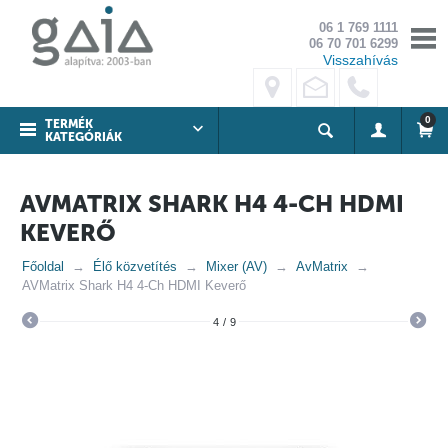
06 1 769 1111
06 70 701 6299
Visszahívás
0
TERMÉK
KATEGÓRIÁK
AVMATRIX SHARK H4 4-CH HDMI
KEVERŐ
Főoldal
Élő közvetítés
Mixer (AV)
AvMatrix
AVMatrix Shark H4 4-Ch HDMI Keverő
4
/
9