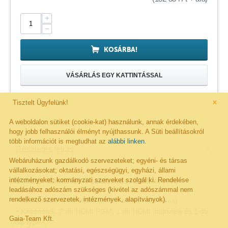
+
−
KOSÁRBA!
VÁSÁRLÁS EGY KATTINTÁSSAL
×
Tisztelt Ügyfelünk!
A weboldalon sütiket (cookie-kat) használunk, annak érdekében,
Megosztás
Kivánságlistára rakom
hogy jobb felhasználói élményt nyújthassunk. A Süti beállításokról
több információt is megtudhat az
alábbi linken
.
Részletes leírás
Webáruházunk gazdálkodó szervezeteket; egyéni- és társas
vállalkozásokat; oktatási, egészségügyi, egyházi, állami
intézményeket; kormányzati szerveket szolgál ki. Rendelése
AVMatrix Shark H4 4-csatornás HDMI keverő
leadásához adószám szükséges (kivétel az adószámmal nem
rendelkező szervezetek, intézmények, alapítványok).
• Bemenetek: 4 db HDMI (automatikus felismerés)
• Kimenetek: 2 db HDMI PGM, 1 db HDMI multiview és 1 db
Gaia-Team Kft.
USB type-C