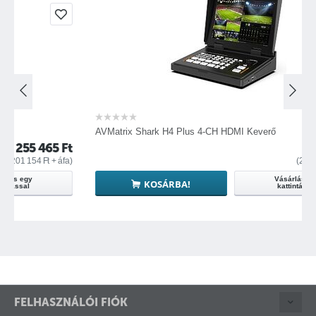
AVMatrix Shark H4 Plus 4-CH HDMI Keverő
65
Ft
325 265
Ft
+ áfa)
(
256 114
Ft
+ áfa)
Vásárlás egy
KOSÁRBA!
kattintással
FELHASZNÁLÓI FIÓK