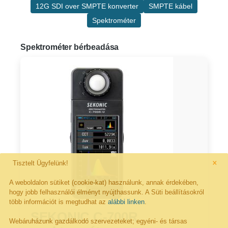
12G SDI over SMPTE konverter
SMPTE kábel
Spektrométer
Spektrométer bérbeadása
×
Tisztelt Ügyfelünk!
A weboldalon sütiket (cookie-kat) használunk, annak érdekében,
hogy jobb felhasználói élményt nyújthassunk. A Süti beállításokról
több információt is megtudhat az
alábbi linken
.
SEKONIC C-700R
Webáruházunk gazdálkodó szervezeteket; egyéni- és társas