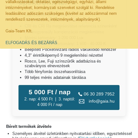
spektrométer
vállalkozásokat; oktatási, egészségügyi, egyházi, állami
intézményeket; kormányzati szerveket szolgál ki. Rendelése
leadásához adószám szükséges (kivétel az adószámmal nem
Teljes spektrumú színmérő
rendelkező szervezetek, intézmények, alapítványok).
Fénymérés környezeti és vaku­fényhez
CRI és CRI Ra megjelenítése referencia szinenként
Gaia-Team Kft.
Fehéregyensúly kompenzáció megjelenítése
Mérési tartomány: 1-200 000 Lux
ELFOGADÁS ÉS BEZÁRÁS
Színhőmérséklet tartomány: 1 600 - 40 000 K
Beépített PocketWizard rádiós vakukioldó rendszer
4,3" érintőképernyő 9 megjelenítési nézettel
Rosco, Lee, Fuji színszűrők adatbázisa és
szabványos elnevezések
Több fényforrás összehasonlítása
99 teljes mérés adatainak tárolása
5 000 Ft / nap
06 30 289 7952
2. nap: 4 500 Ft | 3. naptól:
info@gaia.hu
4 000 Ft / nap
Bérelt termékek átvétele
Személyes átvétel üzletünkben nyitvatartási időben, egyeztetéssel