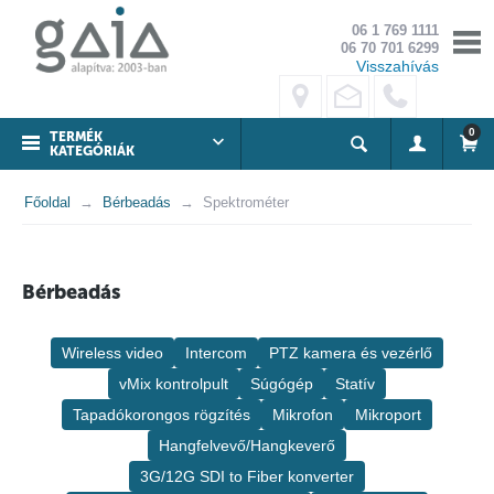
06 1 769 1111
06 70 701 6299
Visszahívás
0
TERMÉK
KATEGÓRIÁK
Főoldal
Bérbeadás
Spektrométer
Bérbeadás
Wireless video
Intercom
PTZ kamera és vezérlő
vMix kontrolpult
Súgógép
Statív
Tapadókorongos rögzítés
Mikrofon
Mikroport
Hangfelvevő/Hangkeverő
3G/12G SDI to Fiber konverter