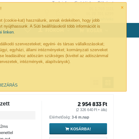
Tech-info
Gyártóink
Pályázat
×
!
06 1 769 1111
06 70 701 6299
Visszahívás
et (cookie-kat) használunk, annak érdekében, hogy jobb
t nyújthassunk. A Süti beállításokról több információt is
0
FIÓKOM
KOSÁR
bi linken
.
lkodó szervezeteket; egyéni- és társas vállalkozásokat;
ügyi, egyházi, állami intézményeket; kormányzati szerveket
lése leadásához adószám szükséges (kivétel az adószámmal
ervezetek, intézmények, alapítványok).
BEZÁRÁS
zett
2 954 833
Ft
(
2 326 640
Ft
+ áfa)
Elérhetőség:
3-6 m.nap
 32ms
KOSÁRBA!
enettel
op-out