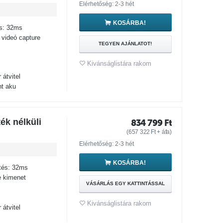
Elérhetőség: 2-3 hét
KOSÁRBA!
és: 32ms
videó capture
TEGYEN AJÁNLATOT!
Kivánságlistára rakom
átvitel
nt aku
k nélküli
834 799
Ft
(
657 322
Ft
+ áfa)
Elérhetőség: 2-3 hét
KOSÁRBA!
etés: 32ms
e kimenet
VÁSÁRLÁS EGY KATTINTÁSSAL
Kivánságlistára rakom
átvitel