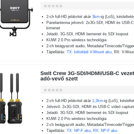
2-ch full-HD jelátvitel akár
3km
-ig (LoS), késleltet
Panelantenna jelvevő: 2x3G-SDI, HDMI és USB-C 
kimenet
Jeladó: 3G-SDI, HDMI bemenet és SDI loopout
KUWI 2.0 Pro wireless technológia
2-ch beágyazott audio, Metadata/Timecode/Trigger 
Tápellátás:
TX: kétoldali V-Mount aku
, RX: V-Mou
Swit Crew 3G-SDI/HDMI/USB-C vezeté
adó-vevő szett
2-ch full-HD jelátvitel akár
1,2km
-ig (LoS), késlelt
Jelvevő: 2x3G-SDI, HDMI és USB-C videó captur
Jeladó: 3G-SDI, HDMI bemenet és SDI loopout
KUWI 2.0 Pro wireless technológia
2-ch beágyazott audio, Metadata/Timecode/Trigger 
Tápellátás:
TX: NP-F aku
,
RX: NP-F aku