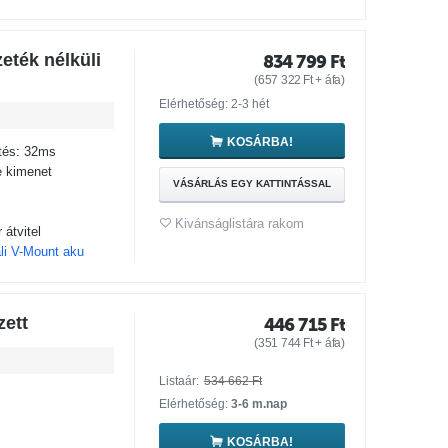
ték nélküli
834 799
Ft
(
657 322
Ft
+ áfa)
Elérhetőség: 2-3 hét
KOSÁRBA!
etés: 32ms
e kimenet
VÁSÁRLÁS EGY KATTINTÁSSAL
Kivánságlistára rakom
átvitel
ali V-Mount aku
ett
446 715
Ft
(
351 744
Ft
+ áfa)
Listaár:
534 662
Ft
Elérhetőség:
3-6 m.nap
KOSÁRBA!