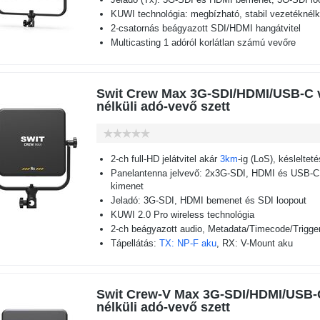
KUWI technológia: megbízható, stabil vezetéknélk
2-csatornás beágyazott SDI/HDMI hangátvitel
Multicasting 1 adóról korlátlan számú vevőre
Swit Crew Max 3G-SDI/HDMI/USB-C 
nélküli adó-vevő szett
2-ch full-HD jelátvitel akár
3km
-ig (LoS), késleltet
Panelantenna jelvevő: 2x3G-SDI, HDMI és USB-C 
kimenet
Jeladó: 3G-SDI, HDMI bemenet és SDI loopout
KUWI 2.0 Pro wireless technológia
2-ch beágyazott audio, Metadata/Timecode/Trigger 
Tápellátás:
TX: NP-F aku
, RX: V-Mount aku
Swit Crew-V Max 3G-SDI/HDMI/USB-
nélküli adó-vevő szett