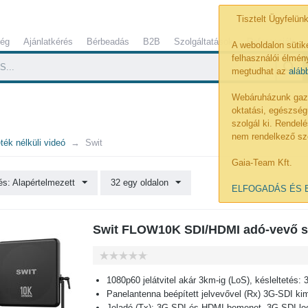
Tisztelt Ügyfelünk
ség
Ajánlatkérés
Bérbeadás
B2B
Szolgáltatások
Referenciák
A weboldalon sütik
felhasználói élmény
megtudhat az
aláb
Webáruházunk gazdá
oktatási, egészség
szolgál ki. Rende
nem rendelkező sz
ték nélküli videó
Swit
Gaia-Team Kft.
s: Alapértelmezett
32 egy oldalon
ELFOGADÁS ÉS 
Swit FLOW10K SDI/HDMI adó-vevő s
1080p60 jelátvitel akár 3km-ig (LoS), késleltetés:
Panelantenna beépített jelvevővel (Rx) 3G-SDI kim
Jeladó (Tx): 3G-SDI és HDMI bemenet, 3G-SDI lo