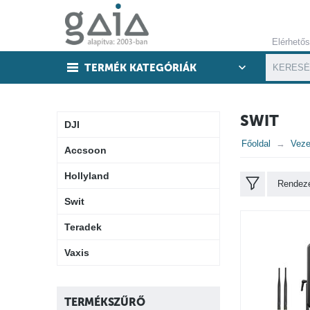
Elérhető
TERMÉK KATEGÓRIÁK
SWIT
DJI
Főoldal
Veze
Accsoon
Hollyland
Rendezé
Swit
Teradek
Vaxis
TERMÉKSZŰRŐ