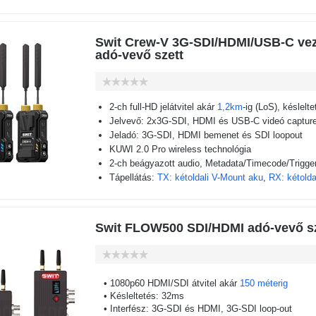
Swit Crew-V 3G-SDI/HDMI/USB-C veze
adó-vevő szett
2-ch full-HD jelátvitel akár
1,2km
-ig (LoS), késlelt
Jelvevő: 2x3G-SDI, HDMI és USB-C videó captur
Jeladó: 3G-SDI, HDMI bemenet és SDI loopout
KUWI 2.0 Pro wireless technológia
2-ch beágyazott audio, Metadata/Timecode/Trigger 
Tápellátás:
TX: kétoldali V-Mount aku
,
RX:
kétold
Swit FLOW500 SDI/HDMI adó-vevő sz
• 1080p60 HDMI/SDI átvitel akár
150 méterig
• Késleltetés: 32ms
• Interfész: 3G-SDI és HDMI, 3G-SDI loop-out