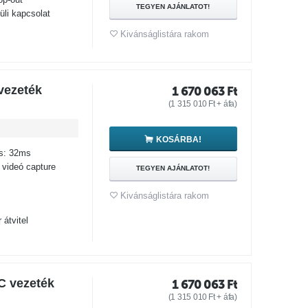
TEGYEN AJÁNLATOT!
üli kapcsolat
Kivánságlistára rakom
vezeték
1 670 063
Ft
(
1 315 010
Ft
+ áfa)
KOSÁRBA!
és: 32ms
videó capture
TEGYEN AJÁNLATOT!
Kivánságlistára rakom
átvitel
C vezeték
1 670 063
Ft
(
1 315 010
Ft
+ áfa)