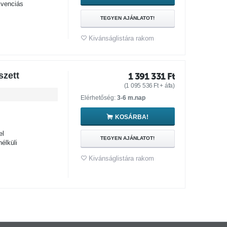
kvenciás
TEGYEN AJÁNLATOT!
Kivánságlistára rakom
zett
1 391 331
Ft
(
1 095 536
Ft
+ áfa)
Elérhetőség:
3-6 m.nap
KOSÁRBA!
el
TEGYEN AJÁNLATOT!
élküli
Kivánságlistára rakom