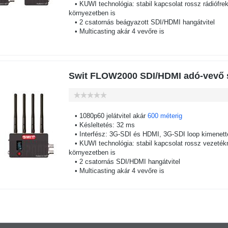
• KUWI technológia: stabil kapcsolat rossz rádiófre
környezetben is
• 2 csatornás beágyazott SDI/HDMI hangátvitel
• Multicasting akár 4 vevőre is
Swit FLOW2000 SDI/HDMI adó-vevő s
• 1080p60 jelátvitel akár
600 méterig
• Késleltetés: 32 ms
• Interfész: 3G-SDI és HDMI, 3G-SDI loop kimenett
• KUWI technológia: stabil kapcsolat rossz vezetékn
környezetben is
• 2 csatornás SDI/HDMI hangátvitel
• Multicasting akár 4 vevőre is