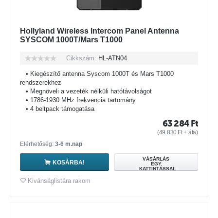
Hollyland Wireless Intercom Panel Antenna
SYSCOM 1000T/Mars T1000
Cikkszám:
HL-ATN04
• Kiegészítő antenna Syscom 1000T és Mars T1000
rendszerekhez
• Megnöveli a vezeték nélküli hatótávolságot
• 1786-1930 MHz frekvencia tartomány
• 4 beltpack támogatása
63 284
Ft
(
49 830
Ft
+ áfa)
Elérhetőség:
3-6 m.nap
VÁSÁRLÁS
KOSÁRBA!
EGY
KATTINTÁSSAL
Kivánságlistára rakom