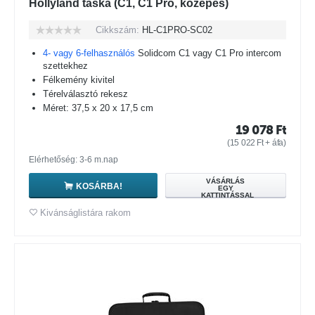
Hollyland táska (C1, C1 Pro, közepes)
Cikkszám:
HL-C1PRO-SC02
4- vagy 6-felhasználós
Solidcom C1 vagy C1 Pro intercom
szettekhez
Félkemény kivitel
Térelválasztó rekesz
Méret: 37,5 x 20 x 17,5 cm
19 078
Ft
(
15 022
Ft
+ áfa)
Elérhetőség: 3-6 m.nap
VÁSÁRLÁS
KOSÁRBA!
EGY
KATTINTÁSSAL
Kivánságlistára rakom