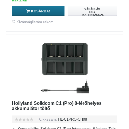
Raktáron
VÁSÁRLÁS
KOSÁRBA!
EGY
KATTINTÁSSAL
Kivánságlistára rakom
Hollyland Solidcom C1 (Pro) 8-férőhelyes
akkumulátor töltő
Cikkszám:
HL-C1PRO-CH08
Kompatibilis: Solidcom C1 (Pro) Intercomok, Wireless Tally