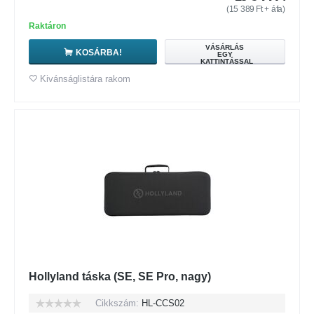
(
15 389
Ft
+ áfa)
Raktáron
VÁSÁRLÁS
KOSÁRBA!
EGY
KATTINTÁSSAL
Kivánságlistára rakom
Hollyland táska (SE, SE Pro, nagy)
Cikkszám:
HL-CCS02