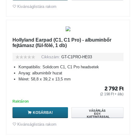
Kivánságlistára rakom
Hollyland Earpad (C1, C1 Pro) - albuminbőr
fejtámasz (fül-fölé, 1 db)
Cikkszám:
GT-C1PRO-HE03
Kompatibilis: Solidcom C1, C1 Pro headsetek
Anyag: albuminbőr huzat
Méret: 58,8 x 39,2 x 13,5 mm
2 792
Ft
(
2 198
Ft
+ áfa)
Raktáron
VÁSÁRLÁS
KOSÁRBA!
EGY
KATTINTÁSSAL
Kivánságlistára rakom