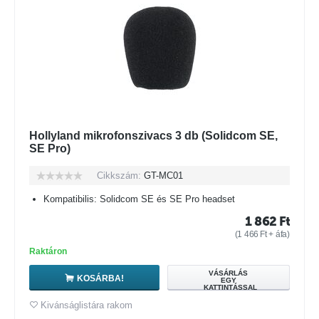
Hollyland mikrofonszivacs 3 db (Solidcom SE,
SE Pro)
Cikkszám:
GT-MC01
Kompatibilis: Solidcom SE és SE Pro headset
1 862
Ft
(
1 466
Ft
+ áfa)
Raktáron
VÁSÁRLÁS
KOSÁRBA!
EGY
KATTINTÁSSAL
Kivánságlistára rakom