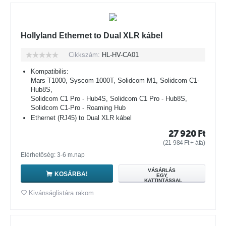
Hollyland Ethernet to Dual XLR kábel
Cikkszám:
HL-HV-CA01
Kompatibilis:
Mars T1000, Syscom 1000T, Solidcom M1, Solidcom C1-
Hub8S,
Solidcom C1 Pro - Hub4S, Solidcom C1 Pro - Hub8S,
Solidcom C1-Pro - Roaming Hub
Ethernet (RJ45) to Dual XLR kábel
27 920
Ft
(
21 984
Ft
+ áfa)
Elérhetőség: 3-6 m.nap
VÁSÁRLÁS
KOSÁRBA!
EGY
KATTINTÁSSAL
Kivánságlistára rakom