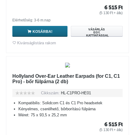
6 515
Ft
(
5 130
Ft
+ áfa)
Elérhetőség: 3-6 m.nap
VÁSÁRLÁS
KOSÁRBA!
EGY
KATTINTÁSSAL
Kivánságlistára rakom
Hollyland Over-Ear Leather Earpads (for C1, C1
Pro) - bőr fülpárna (2 db)
Cikkszám:
HL-C1PRO-HE01
Kompatibilis: Solidcom C1 és C1 Pro headsetek
Kényelmes, cserélhető, bőrborítású fülpárna
Méret: 75 x 93,5 x 25,2 mm
6 515
Ft
(
5 130
Ft
+ áfa)