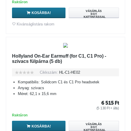
Raktáron
VÁSÁRLÁS
KOSÁRBA!
EGY
KATTINTÁSSAL
Kivánságlistára rakom
Hollyland On-Ear Earmuff (for C1, C1 Pro) -
szivacs fülpárna (5 db)
Cikkszám:
HL-C1-HE02
Kompatibilis: Solidcom C1 és C1 Pro headsetek
Anyag: szivacs
Méret: 62,1 x 15,6 mm
6 515
Ft
(
5 130
Ft
+ áfa)
Raktáron
VÁSÁRLÁS
KOSÁRBA!
EGY
KATTINTÁSSAL