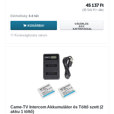
45 137
Ft
(
35 541
Ft
+ áfa)
Elérhetőség:
6-8 hét
VÁSÁRLÁS
KOSÁRBA!
EGY
KATTINTÁSSAL
Kivánságlistára rakom
Came-TV Intercom Akkumulátor és Töltő szett (2
akku 1 töltő)