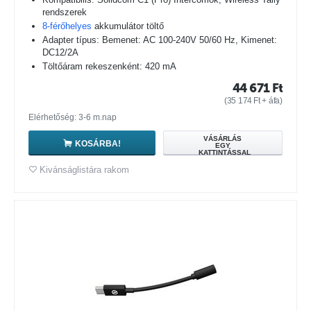
rendszerek
8-férőhelyes
akkumulátor töltő
Adapter típus: Bemenet: AC 100-240V 50/60 Hz, Kimenet:
DC12/2A
Töltőáram rekeszenként: 420 mA
44 671
Ft
(
35 174
Ft
+ áfa)
Elérhetőség: 3-6 m.nap
VÁSÁRLÁS
KOSÁRBA!
EGY
KATTINTÁSSAL
Kivánságlistára rakom