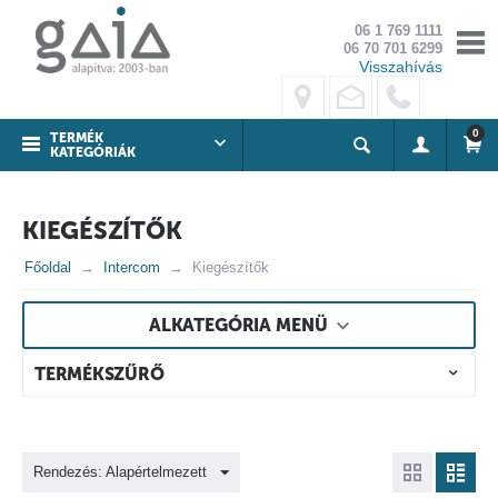
06 1 769 1111
06 70 701 6299
Visszahívás
0
TERMÉK
KATEGÓRIÁK
KIEGÉSZÍTŐK
Főoldal
Intercom
Kiegészítők
ALKATEGÓRIA MENÜ
TERMÉKSZŰRŐ
Rendezés: Alapértelmezett