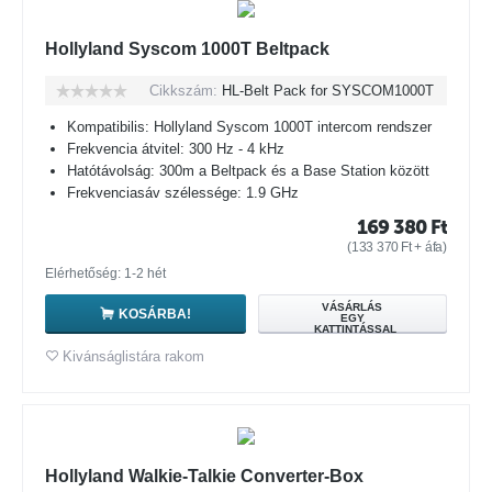
Hollyland Syscom 1000T Beltpack
Cikkszám:
HL-Belt Pack for SYSCOM1000T
Kompatibilis: Hollyland Syscom 1000T intercom rendszer
Frekvencia átvitel: 300 Hz - 4 kHz
Hatótávolság: 300m a Beltpack és a Base Station között
Frekvenciasáv szélessége: 1.9 GHz
169 380
Ft
(
133 370
Ft
+ áfa)
Elérhetőség: 1-2 hét
VÁSÁRLÁS
KOSÁRBA!
EGY
KATTINTÁSSAL
Kivánságlistára rakom
Hollyland Walkie-Talkie Converter-Box