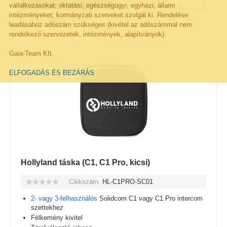
KOSÁRBA!
EGY
vállalkozásokat; oktatási, egészségügyi, egyházi, állami
KATTINTÁSSAL
intézményeket; kormányzati szerveket szolgál ki. Rendelése
Kivánságlistára rakom
leadásához adószám szükséges (kivétel az adószámmal nem
rendelkező szervezetek, intézmények, alapítványok).
Gaia-Team Kft.
ELFOGADÁS ÉS BEZÁRÁS
Hollyland táska (C1, C1 Pro, kicsi)
Cikkszám:
HL-C1PRO-SC01
2- vagy 3
-felhasználós
Solidcom C1 vagy C1 Pro intercom
szettekhez
Félkemény kivitel