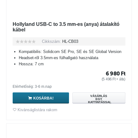
Hollyland USB-C to 3.5 mm-es (anya) átalakító
kábel
Cikkszám:
HL-CB03
Kompatibilis: Solidcom SE Pro, SE és SE Global Version
Headset-ről 3.5mm-es fülhallgató használata
Hossza: 7 cm
6 980
Ft
(
5 496
Ft
+ áfa)
Elérhetőség: 3-6 m.nap
VÁSÁRLÁS
KOSÁRBA!
EGY
KATTINTÁSSAL
Kivánságlistára rakom