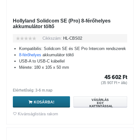
Hollyland Solidcom SE (Pro) 8-férőhelyes
akkumulátor töltő
Cikkszám:
HL-CBS02
Kompatibilis: Solidcom SE és SE Pro Intercom rendszerek
8-férőhelyes
akkumulátor töltő
USB-A to USB-C kábellel
Mérete: 180 x 105 x 50 mm
45 602
Ft
(
35 907
Ft
+ áfa)
Elérhetőség: 3-6 m.nap
VÁSÁRLÁS
KOSÁRBA!
EGY
KATTINTÁSSAL
Kivánságlistára rakom