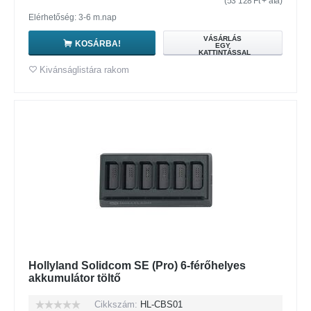
(
53 128
Ft
+ áfa)
Elérhetőség: 3-6 m.nap
VÁSÁRLÁS
KOSÁRBA!
EGY
KATTINTÁSSAL
Kivánságlistára rakom
Hollyland Solidcom SE (Pro) 6-férőhelyes
akkumulátor töltő
Cikkszám:
HL-CBS01