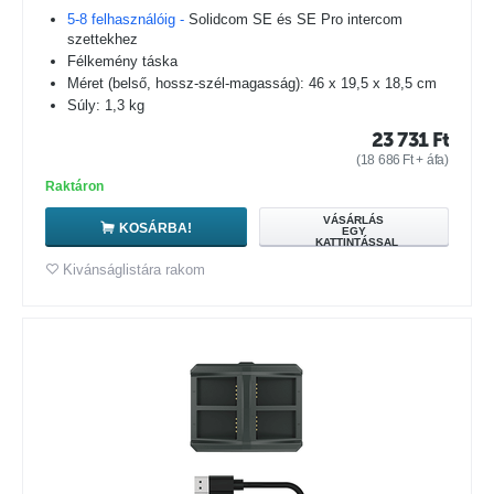
5-8 felhasználóig -
Solidcom SE és SE Pro intercom
szettekhez
Félkemény táska
Méret (belső, hossz-szél-magasság): 46 x 19,5 x 18,5 cm
Súly: 1,3 kg
23 731
Ft
(
18 686
Ft
+ áfa)
Raktáron
VÁSÁRLÁS
KOSÁRBA!
EGY
KATTINTÁSSAL
Kivánságlistára rakom