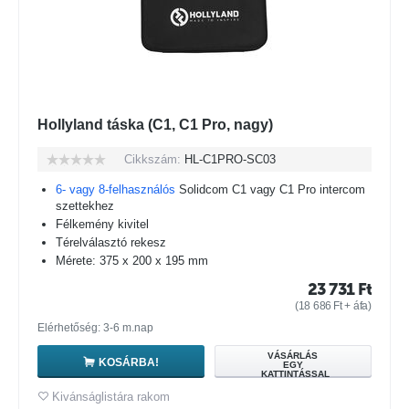
Hollyland táska (C1, C1 Pro, nagy)
Cikkszám:
HL-C1PRO-SC03
6- vagy 8-felhasználós
Solidcom C1 vagy C1 Pro intercom
szettekhez
Félkemény kivitel
Térelválasztó rekesz
Mérete: 375 x 200 x 195 mm
23 731
Ft
(
18 686
Ft
+ áfa)
Elérhetőség: 3-6 m.nap
VÁSÁRLÁS
KOSÁRBA!
EGY
KATTINTÁSSAL
Kivánságlistára rakom