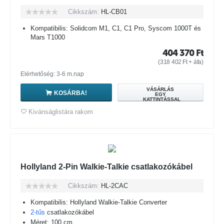
Cikkszám:
HL-CB01
Kompatibilis: Solidcom M1, C1, C1 Pro, Syscom 1000T és
Mars T1000
404 370
Ft
(
318 402
Ft
+ áfa)
Elérhetőség: 3-6 m.nap
VÁSÁRLÁS
KOSÁRBA!
EGY
KATTINTÁSSAL
Kivánságlistára rakom
Hollyland 2-Pin Walkie-Talkie csatlakozókábel
Cikkszám:
HL-2CAC
Kompatibilis: Hollyland Walkie-Talkie Converter
2-tűs
csatlakozókábel
Méret: 100 cm