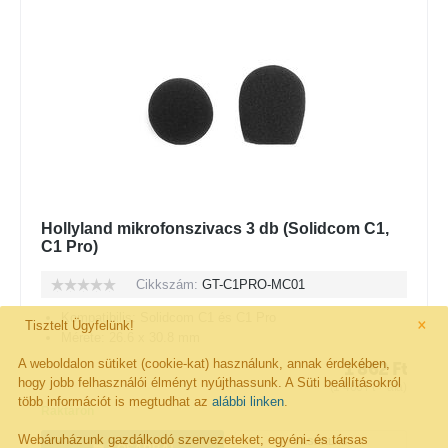
Hollyland mikrofonszivacs 3 db (Solidcom C1,
C1 Pro)
Cikkszám:
GT-C1PRO-MC01
×
Kompatibilis: Solidcom C1 és C1 Pro
Tisztelt Ügyfelünk!
Mérete: 26.6 x 30.8 mm
A weboldalon sütiket (cookie-kat) használunk, annak érdekében,
1 862
Ft
hogy jobb felhasználói élményt nyújthassunk. A Süti beállításokról
(
1 466
Ft
+ áfa)
több információt is megtudhat az
alábbi linken
.
Raktáron
Webáruházunk gazdálkodó szervezeteket; egyéni- és társas
VÁSÁRLÁS