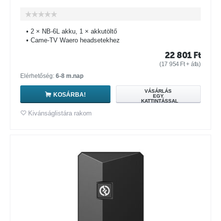
• 2 × NB-6L akku, 1 × akkutöltő
• Came-TV Waero headsetekhez
22 801
Ft
(
17 954
Ft
+ áfa)
Elérhetőség:
6-8 m.nap
VÁSÁRLÁS
KOSÁRBA!
EGY
KATTINTÁSSAL
Kivánságlistára rakom