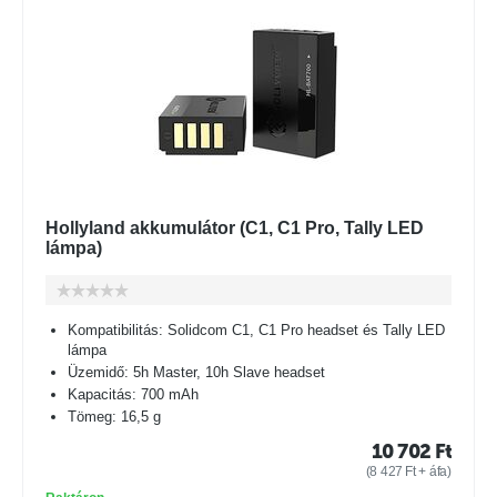
Hollyland akkumulátor (C1, C1 Pro, Tally LED
lámpa)
Kompatibilitás: Solidcom C1, C1 Pro headset és Tally LED
lámpa
Üzemidő: 5h Master, 10h Slave headset
Kapacitás: 700 mAh
Tömeg: 16,5 g
10 702
Ft
(
8 427
Ft
+ áfa)