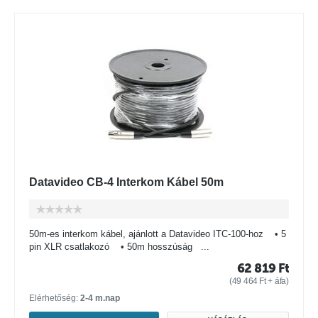
Datavideo CB-4 Interkom Kábel 50m
50m-es interkom kábel, ajánlott a Datavideo ITC-100-hoz • 5
pin XLR csatlakozó • 50m hosszúság ...
62 819
Ft
(
49 464
Ft
+ áfa)
Elérhetőség:
2-4 m.nap