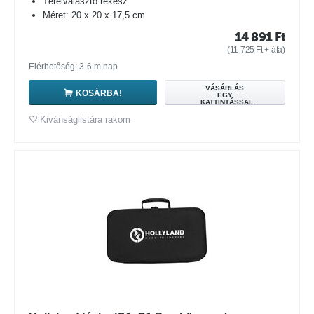
Térelválasztó rekesz
Méret: 20 x 20 x 17,5 cm
14 891
Ft
(
11 725
Ft
+ áfa)
Elérhetőség: 3-6 m.nap
VÁSÁRLÁS
KOSÁRBA!
EGY
KATTINTÁSSAL
Kivánságlistára rakom