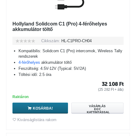
Hollyland Solidcom C1 (Pro) 4-férőhelyes
akkumulátor töltő
Cikkszám:
HL-C1PRO-CH04
Kompatibilis: Solidcom C1 (Pro) intercomok, Wireless Tally
rendszerek
4-férőhelyes
akkumulátor töltő
Feszültség: 4.5V-12V (Typical: 5V/2A)
Töltési idő: 2.5 óra
32 108
Ft
(
25 282
Ft
+ áfa)
Raktáron
VÁSÁRLÁS
KOSÁRBA!
EGY
KATTINTÁSSAL
Kivánságlistára rakom