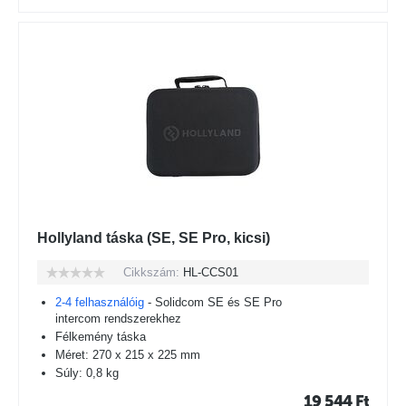
Hollyland táska (SE, SE Pro, kicsi)
Cikkszám:
HL-CCS01
2-4 felhasználóig
- Solidcom SE és SE Pro
intercom rendszerekhez
Félkemény táska
Méret: 270 x 215 x 225 mm
Súly: 0,8 kg
19 544
Ft