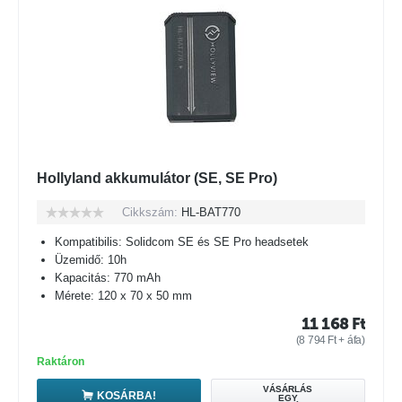
Hollyland akkumulátor (SE, SE Pro)
Cikkszám:
HL-BAT770
Kompatibilis: Solidcom SE és SE Pro headsetek
Üzemidő: 10h
Kapacitás: 770 mAh
Mérete: 120 x 70 x 50 mm
11 168
Ft
(
8 794
Ft
+ áfa)
Raktáron
VÁSÁRLÁS
KOSÁRBA!
EGY