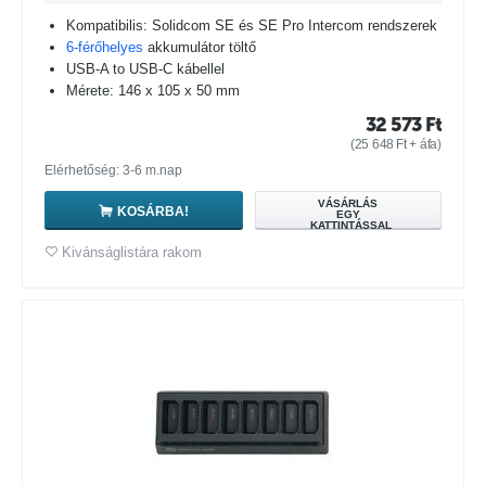
Kompatibilis: Solidcom SE és SE Pro Intercom rendszerek
6-férőhelyes
akkumulátor töltő
USB-A to USB-C kábellel
Mérete: 146 x 105 x 50 mm
32 573
Ft
(
25 648
Ft
+ áfa)
Elérhetőség: 3-6 m.nap
VÁSÁRLÁS
KOSÁRBA!
EGY
KATTINTÁSSAL
Kivánságlistára rakom