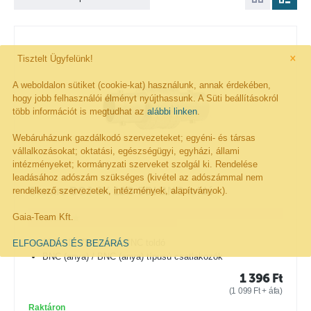
×
Tisztelt Ügyfelünk!
A weboldalon sütiket (cookie-kat) használunk, annak érdekében,
hogy jobb felhasználói élményt nyújthassunk. A Süti beállításokról
több információt is megtudhat az
alábbi linken
.
Webáruházunk gazdálkodó szervezeteket; egyéni- és társas
vállalkozásokat; oktatási, egészségügyi, egyházi, állami
intézményeket; kormányzati szerveket szolgál ki. Rendelése
leadásához adószám szükséges (kivétel az adószámmal nem
rendelkező szervezetek, intézmények, alapítványok).
Canare BCJ-JK 12G-SDI BNC toldó
Gaia-Team Kft.
12G-SDI 75 Ohmos BNC toldó
ELFOGADÁS ÉS BEZÁRÁS
BNC (anya) / BNC (anya) típusú csatlakozók
1 396
Ft
(
1 099
Ft
+ áfa)
Raktáron