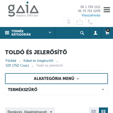
06 1 769 1111
06 70 701 6299
Visszahívás
0
TERMÉK
KATEGÓRIÁK
TOLDÓ ÉS JELERŐSÍTŐ
Főoldal
Kábel és kiegészítői
SDI (75Ω Coax)
Toldó és jelerősítő
ALKATEGÓRIA MENÜ
TERMÉKSZŰRŐ
Rendezés: Alapértelmezett