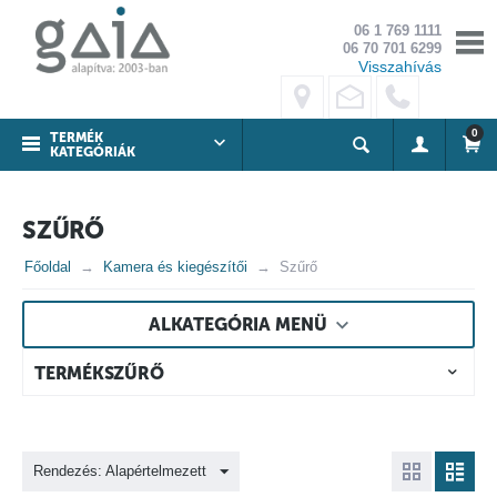
06 1 769 1111
06 70 701 6299
Visszahívás
0
TERMÉK
KATEGÓRIÁK
SZŰRŐ
Főoldal
Kamera és kiegészítői
Szűrő
ALKATEGÓRIA MENÜ
TERMÉKSZŰRŐ
Rendezés: Alapértelmezett