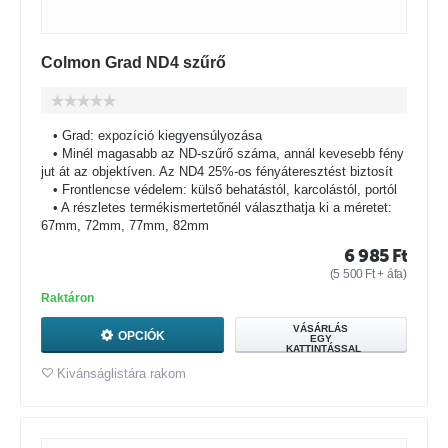
Colmon Grad ND4 szűrő
• Grad: expozíció kiegyensúlyozása
• Minél magasabb az ND-szűrő száma, annál kevesebb fény
jut át az objektíven. Az ND4 25%-os fényáteresztést biztosít
• Frontlencse védelem: külső behatástól, karcolástól, portól
• A részletes termékismertetőnél választhatja ki a méretet:
67mm, 72mm, 77mm, 82mm
6 985
Ft
(
5 500
Ft
+ áfa)
Raktáron
VÁSÁRLÁS
OPCIÓK
EGY
KATTINTÁSSAL
Kivánságlistára rakom