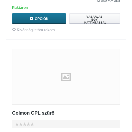
(
2 500
Ft
+ áfa)
Raktáron
VÁSÁRLÁS
OPCIÓK
EGY
KATTINTÁSSAL
Kivánságlistára rakom
Colmon CPL szűrő