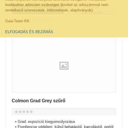
leadásához adószám szükséges (kivétel az adószámmal nem
VÁSÁRLÁS
OPCIÓK
rendelkező szervezetek, intézmények, alapítványok).
EGY
KATTINTÁSSAL
Kivánságlistára rakom
Gaia-Team Kft.
ELFOGADÁS ÉS BEZÁRÁS
Colmon Grad Grey szűrő
• Grad: expozíció kiegyensúlyozása
• Frontlencse védelem: külső behatástól, karcolástól, portól