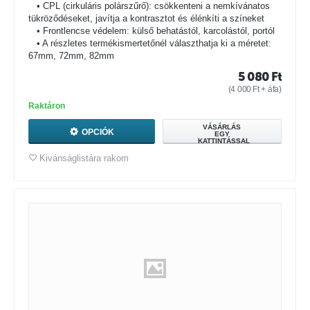
• CPL (cirkuláris polárszűrő): csökkenteni a nemkívánatos
tükröződéseket, javítja a kontrasztot és élénkíti a színeket
• Frontlencse védelem: külső behatástól, karcolástól, portól
• A részletes termékismertetőnél választhatja ki a méretet:
67mm, 72mm, 82mm
5 080
Ft
(
4 000
Ft
+ áfa)
Raktáron
VÁSÁRLÁS
OPCIÓK
EGY
KATTINTÁSSAL
Kivánságlistára rakom