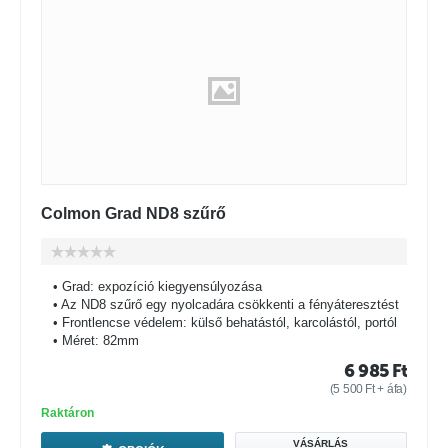
Colmon Grad ND8 szűrő
• Grad: expozíció kiegyensúlyozása
• Az ND8 szűrő egy nyolcadára csökkenti a fényáteresztést
• Frontlencse védelem: külső behatástól, karcolástól, portól
• Méret: 82mm
6 985
Ft
(
5 500
Ft
+ áfa)
Raktáron
VÁSÁRLÁS