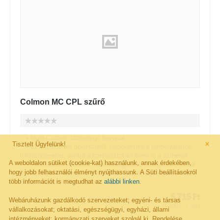
Colmon MC CPL szűrő
• Multi-Coated: többrétegű bevonat
×
Tisztelt Ügyfelünk!
• CPL (cirkuláris polárszűrő): csökkenteni a nemkívánatos
tükröződéseket, javítja a kontrasztot és élénkíti a színeket
A weboldalon sütiket (cookie-kat) használunk, annak érdekében,
• Frontlencse védelem: külső behatástól, karcolástól, portól
hogy jobb felhasználói élményt nyújthassunk. A Süti beállításokról
• A részletes termékismertetőnél választhatja ki a méretet:
több információt is megtudhat az
alábbi linken
.
67mm, 72mm, 77mm, 82mm
5 715
Ft
Webáruházunk gazdálkodó szervezeteket; egyéni- és társas
(
4 500
Ft
+ áfa)
vállalkozásokat; oktatási, egészségügyi, egyházi, állami
Raktáron
intézményeket; kormányzati szerveket szolgál ki. Rendelése