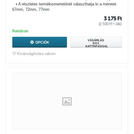
• A részletes termékismertetőnél választhatja ki a méretet:
67mm, 72mm, 77mm
3 175
Ft
(
2 500
Ft
+ áfa)
Raktáron
VÁSÁRLÁS
OPCIÓK
EGY
KATTINTÁSSAL
Kivánságlistára rakom