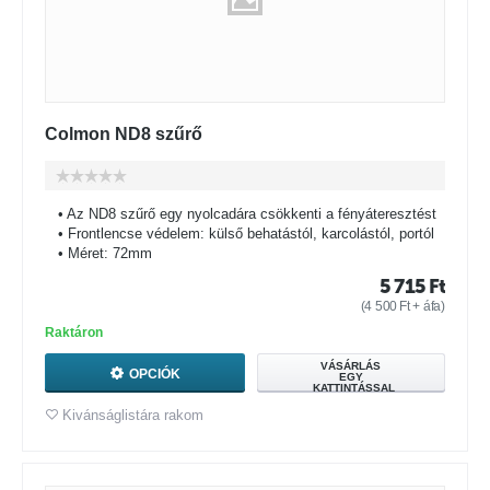
Colmon ND8 szűrő
• Az ND8 szűrő egy nyolcadára csökkenti a fényáteresztést
• Frontlencse védelem: külső behatástól, karcolástól, portól
• Méret: 72mm
5 715
Ft
(
4 500
Ft
+ áfa)
Raktáron
VÁSÁRLÁS
OPCIÓK
EGY
KATTINTÁSSAL
Kivánságlistára rakom