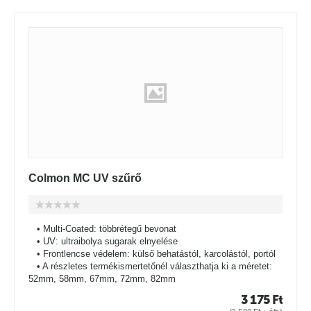
Colmon MC UV szűrő
• Multi-Coated: többrétegű bevonat
• UV: ultraibolya sugarak elnyelése
• Frontlencse védelem: külső behatástól, karcolástól, portól
• A részletes termékismertetőnél választhatja ki a méretet:
52mm, 58mm, 67mm, 72mm, 82mm
3 175
Ft