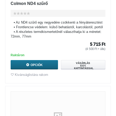
Colmon ND4 szűrő
• Az ND4 szűrő egy negyedére csökkenti a fényáteresztést
• Frontlencse védelem: külső behatástól, karcolástól, portól
• A részletes termékismertetőnél választhatja ki a méretet:
72mm, 77mm
5 715
Ft
(
4 500
Ft
+ áfa)
Raktáron
VÁSÁRLÁS
OPCIÓK
EGY
KATTINTÁSSAL
Kivánságlistára rakom