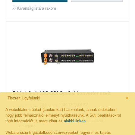
Kivánságlistára rakom
E-Link 8-ch 12G-SDI Optikai konverter szett
×
Tisztelt Ügyfelünk!
Cikkszám:
LNK-12GSDI-8V
A weboldalon sütiket (cookie-kat) használunk, annak érdekében,
8-ch 12G-SDI videójel átvitel optikai szálon
hogy jobb felhasználói élményt nyújthassunk. A Süti beállításokról
TX: 8x 12G-SDI bemenet mindegyik továbbfűzött
több információt is megtudhat az
alábbi linken
.
kimenettel
RX: 8x dupla 12G-SDI kimenet
Webáruházunk gazdálkodó szervezeteket; egyéni- és társas