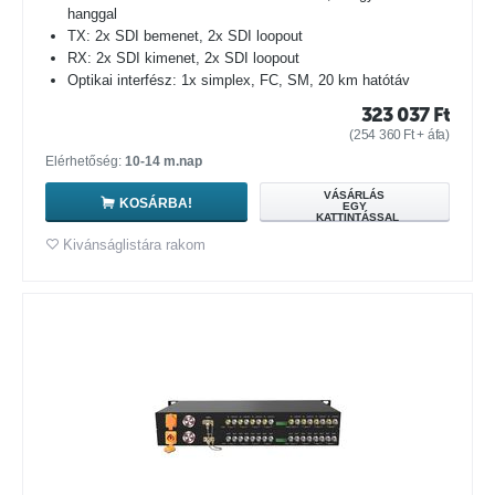
hanggal
TX: 2x SDI bemenet, 2x SDI loopout
RX: 2x SDI kimenet, 2x SDI loopout
Optikai interfész: 1x simplex, FC, SM, 20 km hatótáv
323 037
Ft
(
254 360
Ft
+ áfa)
Elérhetőség:
10-14 m.nap
VÁSÁRLÁS
KOSÁRBA!
EGY
KATTINTÁSSAL
Kivánságlistára rakom