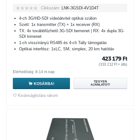
Cikkszám:
LNK-3GSDI-4V1D4T
4-ch 3G/HD-SDI videóátvitel optikai szálon
Szett: 1x transmitter (TX) + 1x receiver (RX)
TX: 4x továbbfűzhető 3G-SDI bemenet | RX: 4x dupla 3G-
SDI kimenet
1-ch visszirányú RS485 és 4-ch Tally támogatás
Optikai interfész: 1xLC, SM, simplex, 20 km hatótáv
423 179
Ft
(
333 212
Ft
+ áfa)
Elérhetőség: 8-14 m.nap
TEGYEN
KOSÁRBA!
AJÁNLATOT!
Kivánságlistára rakom