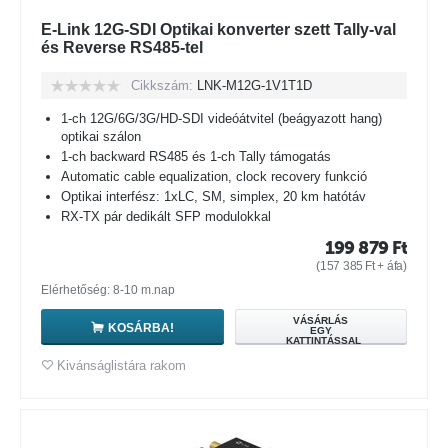
E-Link 12G-SDI Optikai konverter szett Tally-val
és Reverse RS485-tel
Cikkszám:
LNK-M12G-1V1T1D
1-ch 12G/6G/3G/HD-SDI videóátvitel (beágyazott hang)
optikai szálon
1-ch backward RS485 és 1-ch Tally támogatás
Automatic cable equalization, clock recovery funkció
Optikai interfész: 1xLC, SM, simplex, 20 km hatótáv
RX-TX pár dedikált SFP modulokkal
199 879
Ft
(
157 385
Ft
+ áfa)
Elérhetőség: 8-10 m.nap
VÁSÁRLÁS
KOSÁRBA!
EGY
KATTINTÁSSAL
Kivánságlistára rakom