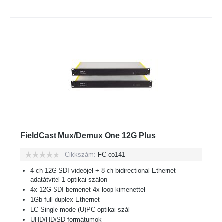
FieldCast Mux/Demux One 12G Plus
Cikkszám:
FC-co141
4-ch 12G-SDI videójel + 8-ch bidirectional Ethernet
adatátvitel 1 optikai szálon
4x 12G-SDI bemenet 4x loop kimenettel
1Gb full duplex Ethernet
LC Single mode (U)PC optikai szál
UHD/HD/SD formátumok