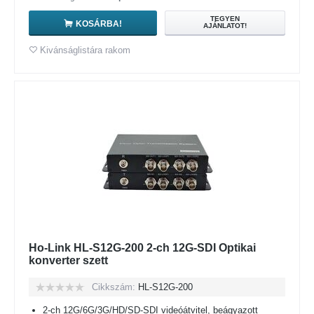
TEGYEN
KOSÁRBA!
AJÁNLATOT!
Kivánságlistára rakom
Ho-Link HL-S12G-200 2-ch 12G-SDI Optikai
konverter szett
Cikkszám:
HL-S12G-200
2-ch 12G/6G/3G/HD/SD-SDI videóátvitel, beágyazott