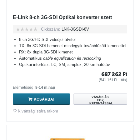
E-Link 8-ch 3G-SDI Optikai konverter szett
Cikkszám:
LNK-3GSDI-8V
8-ch 3G/HD-SDI videójel átvitel
TX: 8x 3G-SDI bemenet mindegyik továbbfűzött kimenettel
RX: 8x dupla 3G-SDI kimenet
Automatikus
cable equalization
és
reclocking
Optikai interfész: LC, SM, simplex, 20 km hatótáv
687 262
Ft
(
541 151
Ft
+ áfa)
Elérhetőség:
8-14 m.nap
VÁSÁRLÁS
KOSÁRBA!
EGY
KATTINTÁSSAL
Kivánságlistára rakom