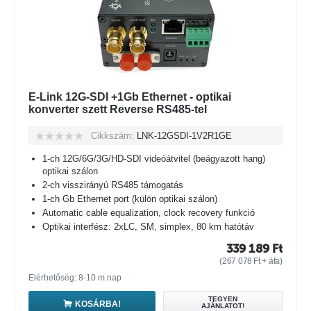
E-Link 12G-SDI +1Gb Ethernet - optikai
konverter szett Reverse RS485-tel
Cikkszám:
LNK-12GSDI-1V2R1GE
1-ch 12G/6G/3G/HD-SDI videóátvitel (beágyazott hang)
optikai szálon
2-ch visszirányú RS485 támogatás
1-ch Gb Ethernet port (külön optikai szálon)
Automatic cable equalization, clock recovery funkció
Optikai interfész: 2xLC, SM, simplex, 80 km hatótáv
339 189
Ft
(
267 078
Ft
+ áfa)
Elérhetőség: 8-10 m.nap
TEGYEN
KOSÁRBA!
AJÁNLATOT!