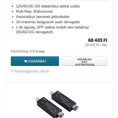
12G/6G/3G-SDI átalakítása optikai szálra
Multi-Rate, Bidirectional
Automatikus bemeneti jelérzékelés
16-csatornás beágyazott audio támogatás
1 db egység, SFP optikai modult nem tartalmaz
(3G/6G/12G támogatott)
68 403
Ft
(
53 861
Ft
+ áfa)
Elérhetőség:
1-3 m.nap
VÁSÁRLÁS
KOSÁRBA!
EGY
KATTINTÁSSAL
Kivánságlistára rakom