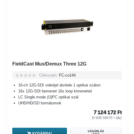
FieldCast Mux/Demux Three 12G
Cikkszám:
FC-co144
16-ch 12G-SDI videójel átvitele 1 optikai szálon
16x 12G-SDI bemenet 16x loop kimenettel
LC Single mode (U)PC optikai szál
UHD/HD/SD formátumok
7 124 172
Ft
(
5 609 584
Ft
+ áfa)
VÁSÁRLÁS
KOSÁRBA!