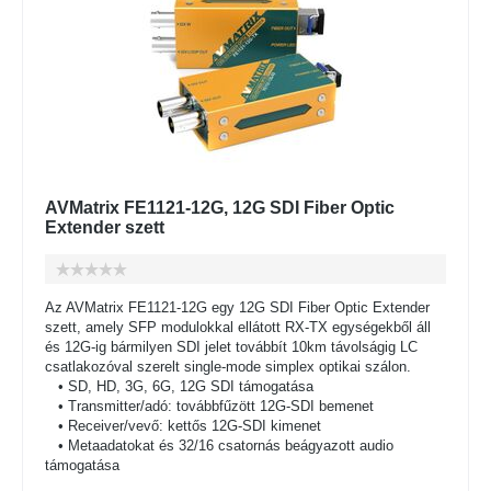
AVMatrix FE1121-12G, 12G SDI Fiber Optic
Extender szett
Az AVMatrix FE1121-12G egy 12G SDI Fiber Optic Extender
szett, amely SFP modulokkal ellátott RX-TX egységekből áll
és 12G-ig bármilyen SDI jelet továbbít 10km távolságig LC
csatlakozóval szerelt single-mode simplex optikai szálon.
• SD, HD, 3G, 6G, 12G SDI támogatása
• Transmitter/adó: továbbfűzött 12G-SDI bemenet
• Receiver/vevő: kettős 12G-SDI kimenet
• Metaadatokat és 32/16 csatornás beágyazott audio
támogatása