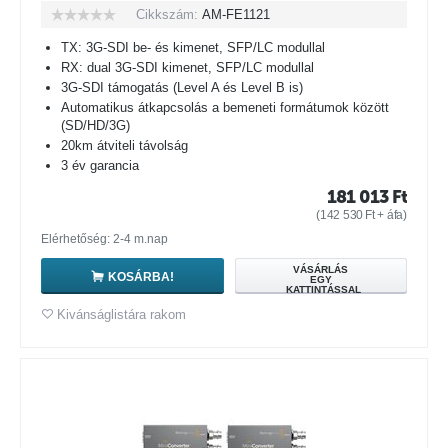
Cikkszám:
AM-FE1121
TX: 3G-SDI be- és kimenet, SFP/LC modullal
RX: dual 3G-SDI kimenet, SFP/LC modullal
3G-SDI támogatás (Level A és Level B is)
Automatikus átkapcsolás a bemeneti formátumok között
(SD/HD/3G)
20km átviteli távolság
3 év garancia
181 013
Ft
(
142 530
Ft
+ áfa)
Elérhetőség: 2-4 m.nap
VÁSÁRLÁS
KOSÁRBA!
EGY
KATTINTÁSSAL
Kivánságlistára rakom