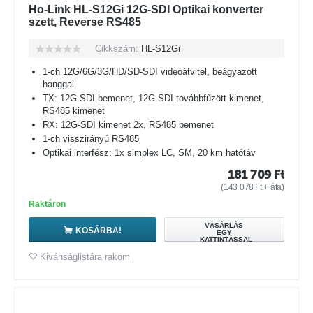
Ho-Link HL-S12Gi 12G-SDI Optikai konverter
szett, Reverse RS485
Cikkszám:
HL-S12Gi
1-ch 12G/6G/3G/HD/SD-SDI videóátvitel, beágyazott
hanggal
TX: 12G-SDI bemenet, 12G-SDI továbbfűzött kimenet,
RS485 kimenet
RX: 12G-SDI kimenet 2x, RS485 bemenet
1-ch visszirányú RS485
Optikai interfész: 1x simplex LC, SM, 20 km hatótáv
181 709
Ft
(
143 078
Ft
+ áfa)
Raktáron
VÁSÁRLÁS
KOSÁRBA!
EGY
KATTINTÁSSAL
Kivánságlistára rakom