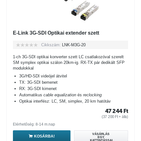
E-Link 3G-SDI Optikai extender szett
Cikkszám:
LNK-M3G-20
1-ch 3G-SDI optikai konverter szett LC csatlakozóval szerelt
SM symplex optikai szálon 20km-ig. RX-TX pár dedikált SFP
modulokkal
3G/HD-SDI videójel átvitel
TX: 3G-SDI bemenet
RX: 3G-SDI kimenet
Automatikus
cable equalization
és
reclocking
Optikai interfész: LC, SM, simplex, 20 km hatótáv
47 244
Ft
(
37 200
Ft
+ áfa)
Elérhetőség: 8-14 m.nap
VÁSÁRLÁS
KOSÁRBA!
EGY
KATTINTÁSSAL