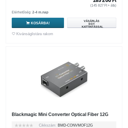
185 200
Ft
(
145 827
Ft
+ áfa)
Elérhetőség:
2-4 m.nap
VÁSÁRLÁS
KOSÁRBA!
EGY
KATTINTÁSSAL
Kivánságlistára rakom
Blackmagic Mini Converter Optical Fiber 12G
Cikkszám:
BMD-CONVMOF12G