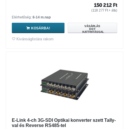
150 212
Ft
(
118 277
Ft
+ áfa)
Elérhetőség:
8-14 m.nap
VÁSÁRLÁS
KOSÁRBA!
EGY
KATTINTÁSSAL
Kivánságlistára rakom
E-Link 4-ch 3G-SDI Optikai konverter szett Tally-
val és Reverse RS485-tel