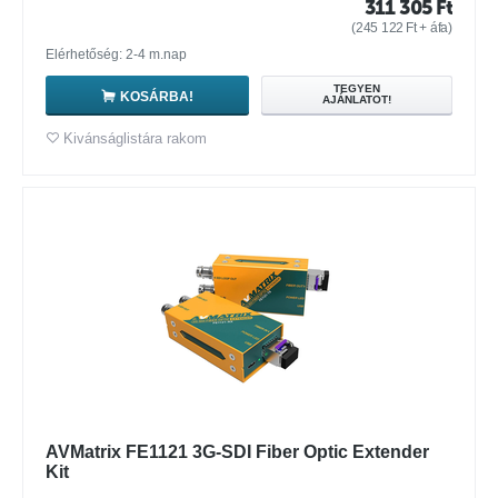
311 305
Ft
(
245 122
Ft
+ áfa)
Elérhetőség: 2-4 m.nap
TEGYEN
KOSÁRBA!
AJÁNLATOT!
Kivánságlistára rakom
AVMatrix FE1121 3G-SDI Fiber Optic Extender
Kit