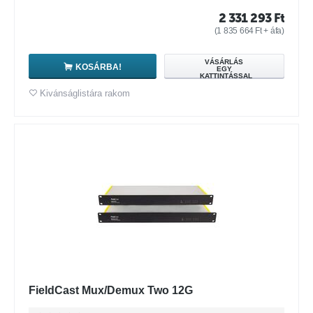
2 331 293
Ft
(
1 835 664
Ft
+ áfa)
VÁSÁRLÁS
KOSÁRBA!
EGY
KATTINTÁSSAL
Kivánságlistára rakom
FieldCast Mux/Demux Two 12G