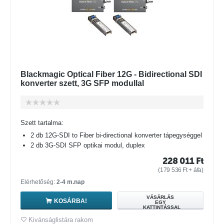
Blackmagic Optical Fiber 12G - Bidirectional SDI
konverter szett, 3G SFP modullal
Szett tartalma:
2 db 12G-SDI to Fiber bi-directional konverter tápegységgel
2 db 3G-SDI SFP optikai modul, duplex
228 011
Ft
(
179 536
Ft
+ áfa)
Elérhetőség:
2-4 m.nap
VÁSÁRLÁS
KOSÁRBA!
EGY
KATTINTÁSSAL
Kivánságlistára rakom