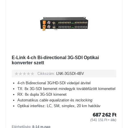
E-Link 4-ch Bi-directional 3G-SDI Optikai
konverter szett
Cikkszám:
LNK-3GSDI-4BV
4-ch Bidirectional 3G/HD-SDI videójel átvitel
TX: 8x 3G-SDI bemenet mindegyik továbbfűzött kimenettel
RX: 8x dupla 3G-SDI kimenet
Automatikus
cable equalization
és
reclocking
Optikai interfész: LC, SM, simplex, 20 km hatótáv
687 262
Ft
(
541 151
Ft
+ áfa)
Elérhetőség:
8-14 m.nap