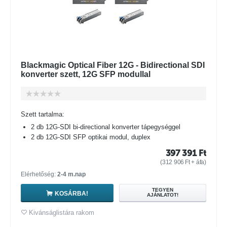
Blackmagic Optical Fiber 12G - Bidirectional SDI
konverter szett, 12G SFP modullal
Szett tartalma:
2 db 12G-SDI bi-directional konverter tápegységgel
2 db 12G-SDI SFP optikai modul, duplex
397 391
Ft
(
312 906
Ft
+ áfa)
Elérhetőség:
2-4 m.nap
TEGYEN
KOSÁRBA!
AJÁNLATOT!
Kivánságlistára rakom