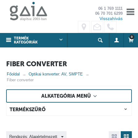
06 1 769 1111
06 70 701 6299
Visszahívás
0
TERMÉK
KATEGÓRIÁK
FIBER CONVERTER
Főoldal
Optikai konverter: AV, SMPTE
Fiber converter
ALKATEGÓRIA MENÜ
TERMÉKSZŰRŐ
Rendezés: Alapértelmezett