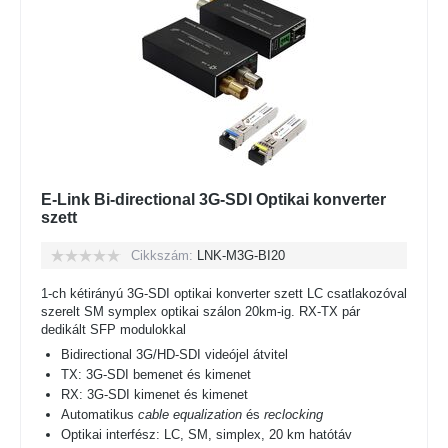
E-Link Bi-directional 3G-SDI Optikai konverter
szett
Cikkszám:
LNK-M3G-BI20
1-ch kétirányú 3G-SDI optikai konverter szett LC csatlakozóval
szerelt SM symplex optikai szálon 20km-ig. RX-TX pár
dedikált SFP modulokkal
Bidirectional 3G/HD-SDI videójel átvitel
TX: 3G-SDI bemenet és kimenet
RX: 3G-SDI kimenet és kimenet
Automatikus
cable equalization
és
reclocking
Optikai interfész: LC, SM, simplex, 20 km hatótáv