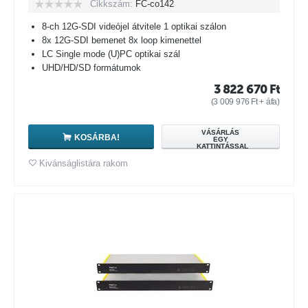
Cikkszám:
FC-co142
8-ch 12G-SDI videójel átvitele 1 optikai szálon
8x 12G-SDI bemenet 8x loop kimenettel
LC Single mode (U)PC optikai szál
UHD/HD/SD formátumok
3 822 670
Ft
(
3 009 976
Ft
+ áfa)
VÁSÁRLÁS
KOSÁRBA!
EGY
KATTINTÁSSAL
Kivánságlistára rakom