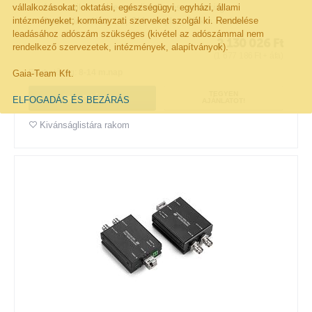
vállalkozásokat; oktatási, egészségügyi, egyházi, állami
Automatikus
cable equalization
és
reclocking
intézményeket; kormányzati szerveket szolgál ki. Rendelése
Optikai interfész: LC, SM, simplex, 20 km hatótáv
leadásához adószám szükséges (kivétel az adószámmal nem
2 130 026
Ft
rendelkező szervezetek, intézmények, alapítványok).
(
1 677 186
Ft
+ áfa)
Elérhetőség:
8-14 m.nap
Gaia-Team Kft.
TEGYEN
KOSÁRBA!
ELFOGADÁS ÉS BEZÁRÁS
AJÁNLATOT!
Kivánságlistára rakom