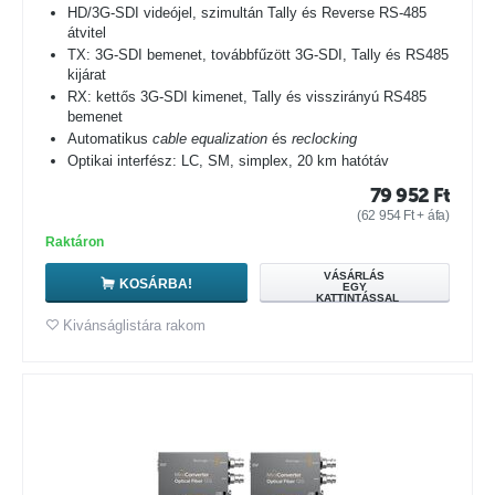
HD/3G-SDI videójel, szimultán Tally és Reverse RS-485
átvitel
TX: 3G-SDI bemenet, továbbfűzött 3G-SDI, Tally és RS485
kijárat
RX: kettős 3G-SDI kimenet, Tally és visszirányú RS485
bemenet
Automatikus
cable equalization
és
reclocking
Optikai interfész: LC, SM, simplex, 20 km hatótáv
79 952
Ft
(
62 954
Ft
+ áfa)
Raktáron
VÁSÁRLÁS
KOSÁRBA!
EGY
KATTINTÁSSAL
Kivánságlistára rakom