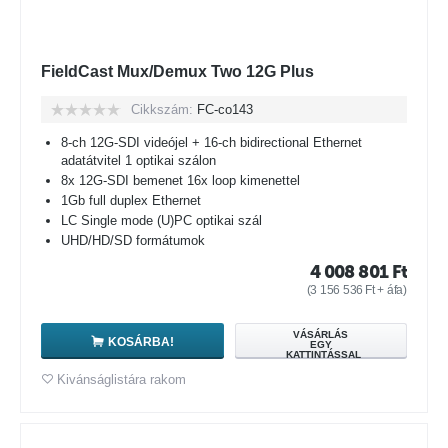
FieldCast Mux/Demux Two 12G Plus
Cikkszám:
FC-co143
8-ch 12G-SDI videójel + 16-ch bidirectional Ethernet
adatátvitel 1 optikai szálon
8x 12G-SDI bemenet 16x loop kimenettel
1Gb full duplex Ethernet
LC Single mode (U)PC optikai szál
UHD/HD/SD formátumok
4 008 801
Ft
(
3 156 536
Ft
+ áfa)
VÁSÁRLÁS
KOSÁRBA!
EGY
KATTINTÁSSAL
Kivánságlistára rakom