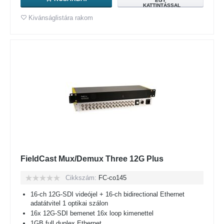
EGY
KATTINTÁSSAL
Kivánságlistára rakom
FieldCast Mux/Demux Three 12G Plus
Cikkszám:
FC-co145
16-ch 12G-SDI videójel + 16-ch bidirectional Ethernet
adatátvitel 1 optikai szálon
16x 12G-SDI bemenet 16x loop kimenettel
1GB full duplex Ethernet