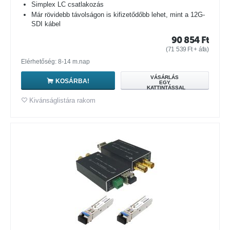
Simplex LC csatlakozás
Már rövidebb távolságon is kifizetődőbb lehet, mint a 12G-
SDI kábel
90 854
Ft
(
71 539
Ft
+ áfa)
Elérhetőség: 8-14 m.nap
VÁSÁRLÁS
KOSÁRBA!
EGY
KATTINTÁSSAL
Kivánságlistára rakom