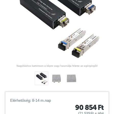
Nagyításhoz kattintson a képre vagy használja felette az egérgörgőt!
Elérhetőség: 8-14 m.nap
90 854
Ft
(
71 539
Ft
+ áfa)