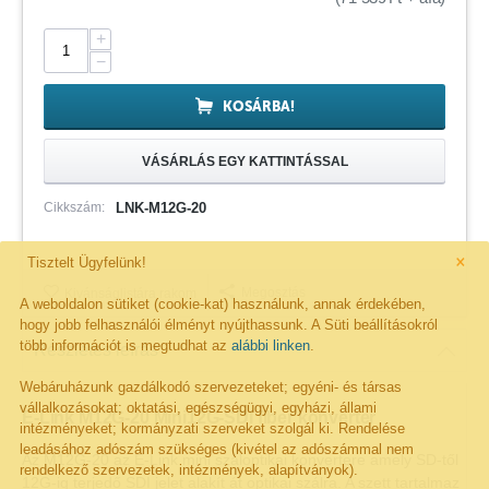
+
−
KOSÁRBA!
VÁSÁRLÁS EGY KATTINTÁSSAL
Cikkszám:
LNK-M12G-20
×
Tisztelt Ügyfelünk!
Megosztás
Kivánságlistára rakom
A weboldalon sütiket (cookie-kat) használunk, annak érdekében,
hogy jobb felhasználói élményt nyújthassunk. A Süti beállításokról
több információt is megtudhat az
alábbi linken
.
Részletes leírás
Webáruházunk gazdálkodó szervezeteket; egyéni- és társas
vállalkozásokat; oktatási, egészségügyi, egyházi, állami
E-Link M12G-20 Mini12G-SDI fiber konverter
intézményeket; kormányzati szerveket szolgál ki. Rendelése
leadásához adószám szükséges (kivétel az adószámmal nem
Az M12G-20 az E-Link mini száloptikai konvertere amely SD-től
rendelkező szervezetek, intézmények, alapítványok).
12G-ig terjedő SDI jelet alakít át optikai szálra. A szett tartalmaz