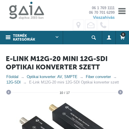
06 1 769 1111
06 70 701 6299
Visszahívás
0
TERMÉK
KATEGÓRIÁK
E-LINK M12G-20 MINI 12G-SDI
OPTIKAI KONVERTER SZETT
Főoldal
Optikai konverter: AV, SMPTE
Fiber converter
12G-SDI
E-Link M12G-20 mini 12G-SDI Optikai konverter szett
10
/
17