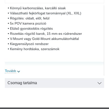
• Könnyű karbonszálas, karcálló sisak
• Választható fejkörfogat tarománnyal (XL, XXL)
• Rögzítés: oldalt, elől, felül
• 5x POV kamera pozíció
• Elülső gyorskioldós rögzítés
• Rozettás rögzítő karok, 15 mm-es rúdrendszer
• V-Mount vagy Gold-Mount akkumulátorhátfal
• Kiegyensúlyozó rendszer
• Kemény hordtáska, szerszámok
Tilta Hermit POV Support System (TA-HR) Specification
Tovább
Dimensions
Csomag tartalma
68,6 x 43,2 x 40,6 cm
Weight
16 kg