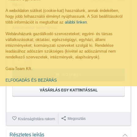
Méret:
A weboldalon sütiket (cookie-kat) használunk, annak érdekében,
XL (60-62cm)
hogy jobb felhasználói élményt nyújthassunk. A Süti beállításokról
XXL (62-64cm)
több információt is megtudhat az
alábbi linken
.
Akkumulátor hátfal típusa:
Webáruházunk gazdálkodó szervezeteket; egyéni- és társas
V-Mount
vállalkozásokat; oktatási, egészségügyi, egyházi, állami
Gold-Mount
intézményeket; kormányzati szerveket szolgál ki. Rendelése
leadásához adószám szükséges (kivétel az adószámmal nem
+
rendelkező szervezetek, intézmények, alapítványok).
−
Gaia-Team Kft.
KOSÁRBA!
ELFOGADÁS ÉS BEZÁRÁS
VÁSÁRLÁS EGY KATTINTÁSSAL
Megosztás
Kivánságlistára rakom
Részletes leírás