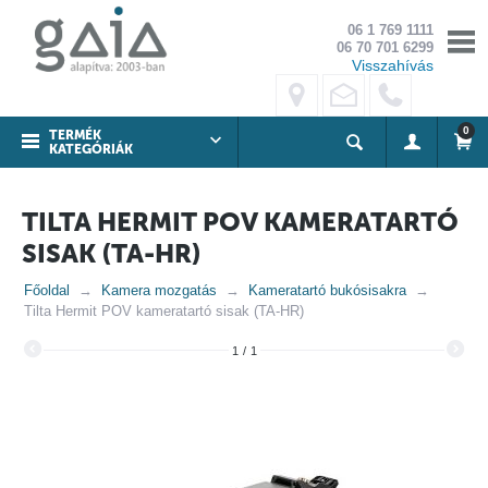
06 1 769 1111
06 70 701 6299
Visszahívás
0
TERMÉK
KATEGÓRIÁK
TILTA HERMIT POV KAMERATARTÓ
SISAK (TA-HR)
Főoldal
Kamera mozgatás
Kameratartó bukósisakra
Tilta Hermit POV kameratartó sisak (TA-HR)
1
/
1