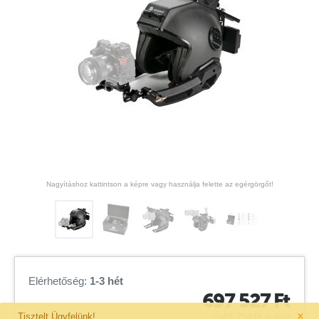
Nagyításhoz kattintson a képre vagy használja felette az egérgörgőt!
Elérhetőség:
1-3 hét
697 527
Ft
×
Tisztelt Ügyfelünk!
(
549 234
Ft
+ áfa)