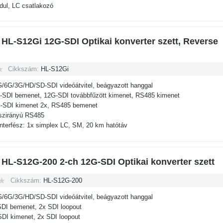
ul, LC csatlakozó
 HL-S12Gi 12G-SDI Optikai konverter szett, Reverse
Cikkszám:
HL-S12Gi
G/6G/3G/HD/SD-SDI videóátvitel, beágyazott hanggal
-SDI bemenet, 12G-SDI továbbfűzött kimenet, RS485 kimenet
-SDI kimenet 2x, RS485 bemenet
sszirányú RS485
interfész: 1x simplex LC, SM, 20 km hatótáv
 HL-S12G-200 2-ch 12G-SDI Optikai konverter szett
Cikkszám:
HL-S12G-200
G/6G/3G/HD/SD-SDI videóátvitel, beágyazott hanggal
SDI bemenet, 2x SDI loopout
SDI kimenet, 2x SDI loopout