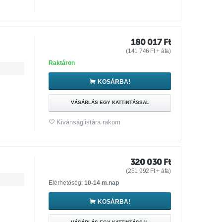
180 017
Ft
(
141 746
Ft
+ áfa)
Raktáron
KOSÁRBA!
VÁSÁRLÁS EGY KATTINTÁSSAL
Kivánságlistára rakom
320 030
Ft
(
251 992
Ft
+ áfa)
Elérhetőség:
10-14 m.nap
KOSÁRBA!