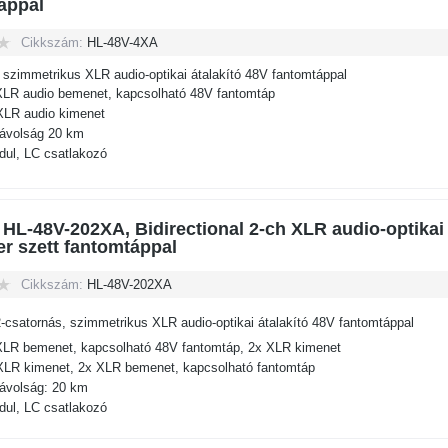
áppal
Cikkszám:
HL-48V-4XA
 szimmetrikus XLR audio-optikai átalakító 48V fantomtáppal
XLR audio bemenet, kapcsolható 48V fantomtáp
XLR audio kimenet
 távolság 20 km
ul, LC csatlakozó
 HL-48V-202XA, Bidirectional 2-ch XLR audio-optikai
er szett fantomtáppal
Cikkszám:
HL-48V-202XA
2-csatornás, szimmetrikus XLR audio-optikai átalakító 48V fantomtáppal
XLR bemenet, kapcsolható 48V fantomtáp, 2x XLR kimenet
XLR kimenet, 2x XLR bemenet, kapcsolható fantomtáp
 távolság: 20 km
ul, LC csatlakozó