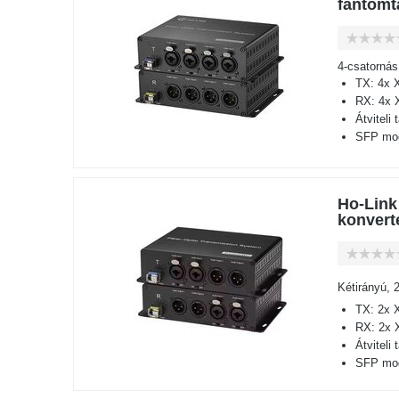
fantomt
4-csatornás
TX: 4x 
RX: 4x 
Átviteli
SFP mod
Ho-Link
konvert
Kétirányú, 
TX: 2x 
RX: 2x 
Átviteli
SFP mod