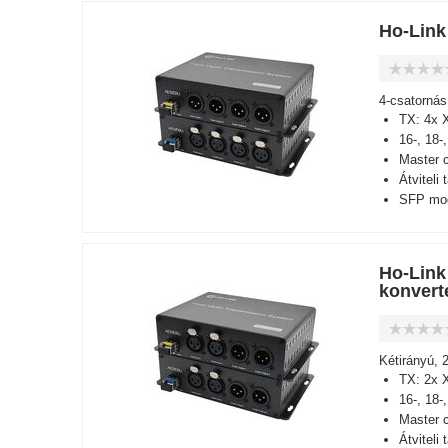
Ho-Link
4-csatornás
TX: 4x 
16-, 18-
Master cl
Átviteli
SFP mod
Ho-Link
konverte
Kétirányú, 
TX: 2x 
16-, 18-
Master cl
Átviteli