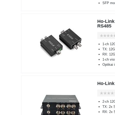
SFP mod
Ho-Link
RS485
1-ch 12
TX: 12G
RX: 12G
1-ch vi
Optikai 
Ho-Link
2-ch 12
TX: 2x 
RX: 2x 