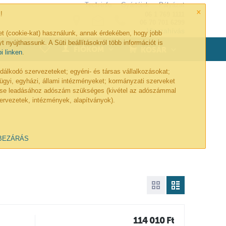
Tech-info
Gyártóink
Pályázat
×
!
06 1 769 1111
06 70 701 6299
Visszahívás
et (cookie-kat) használunk, annak érdekében, hogy jobb
t nyújthassunk. A Süti beállításokról több információt is
0
FIÓKOM
KOSÁR
bi linken
.
lkodó szervezeteket; egyéni- és társas vállalkozásokat;
ügyi, egyházi, állami intézményeket; kormányzati szerveket
lése leadásához adószám szükséges (kivétel az adószámmal
ervezetek, intézmények, alapítványok).
BEZÁRÁS
114 010
Ft