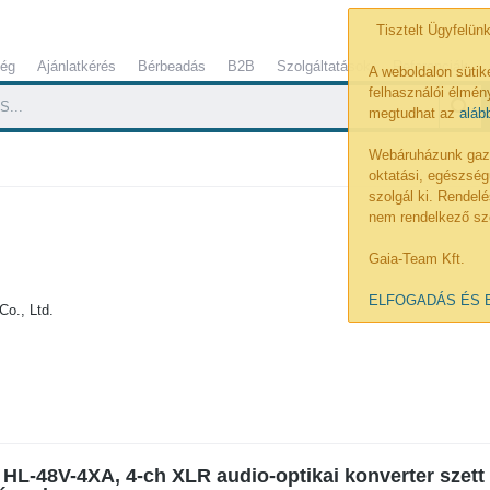
Tisztelt Ügyfelünk
ség
Ajánlatkérés
Bérbeadás
B2B
Szolgáltatások
Referenciák
A weboldalon sütik
felhasználói élmény
megtudhat az
aláb
Webáruházunk gazdá
oktatási, egészség
szolgál ki. Rende
nem rendelkező sz
Gaia-Team Kft.
ELFOGADÁS ÉS 
o., Ltd.
 HL-48V-4XA, 4-ch XLR audio-optikai konverter szett