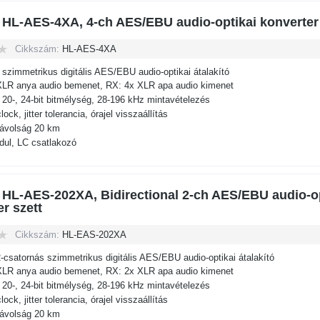
 HL-AES-4XA, 4-ch AES/EBU audio-optikai konverter 
Cikkszám:
HL-AES-4XA
 szimmetrikus digitális AES/EBU audio-optikai átalakító
XLR anya audio bemenet, RX: 4x XLR apa audio kimenet
, 20-, 24-bit bitmélység, 28-196 kHz mintavételezés
ock, jitter tolerancia, órajel visszaállítás
 távolság 20 km
ul, LC csatlakozó
 HL-AES-202XA, Bidirectional 2-ch AES/EBU audio-o
r szett
Cikkszám:
HL-EAS-202XA
2-csatornás szimmetrikus digitális AES/EBU audio-optikai átalakító
XLR anya audio bemenet, RX: 2x XLR apa audio kimenet
, 20-, 24-bit bitmélység, 28-196 kHz mintavételezés
ock, jitter tolerancia, órajel visszaállítás
 távolság 20 km