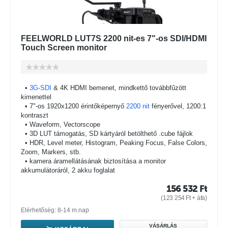
FEELWORLD LUT7S 2200 nit-es 7"-os SDI/HDMI
Touch Screen monitor
•
3G-SDI
& 4K HDMI bemenet, mindkettő továbbfűzött
kimenettel
• 7"-os 1920x1200 érintőképernyő
2200 nit
fényerővel, 1200:1
kontraszt
• Waveform, Vectorscope
• 3D LUT támogatás, SD kártyáról betölthető .cube fájlok
• HDR, Level meter, Histogram, Peaking Focus, False Colors,
Zoom, Markers, stb.
• kamera áramellátásának biztosítása a monitor
akkumulátoráról, 2 akku foglalat
156 532
Ft
(
123 254
Ft
+ áfa)
Elérhetőség: 8-14 m.nap
VÁSÁRLÁS