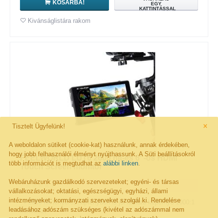
KOSÁRBA!
EGY
KATTINTÁSSAL
Kivánságlistára rakom
×
Tisztelt Ügyfelünk!
A weboldalon sütiket (cookie-kat) használunk, annak érdekében,
hogy jobb felhasználói élményt nyújthassunk. A Süti beállításokról
FEELWORLD LUT6 2600 nit-es 6"-os HDMI
több információt is megtudhat az
alábbi linken
.
Touch Screen monitor
Webáruházunk gazdálkodó szervezeteket; egyéni- és társas
vállalkozásokat; oktatási, egészségügyi, egyházi, állami
intézményeket; kormányzati szerveket szolgál ki. Rendelése
•
2600 nit
fényerő, napfényben is jól látható képernyő 1000:1
leadásához adószám szükséges (kivétel az adószámmal nem
kontraszt