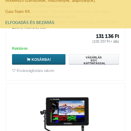
rendelkező szervezetek, intézmények, alapítványok).
• 4K HDMI bemenet továbbfűzött kimenettel
• 6"-os 1920x1080 érintőképernyő
Gaia-Team Kft.
• 3D LUT támogatás, SD kártyáról betölthető .cube fájlok
• Waveform és Vectorscope kijelzés
• HDR, Level meter, Histogram, Peaking Focus, False Colors,
ELFOGADÁS ÉS BEZÁRÁS
Zoom, Markers, stb.
131 136
Ft
(
103 257
Ft
+ áfa)
Raktáron
VÁSÁRLÁS
KOSÁRBA!
EGY
KATTINTÁSSAL
Kivánságlistára rakom