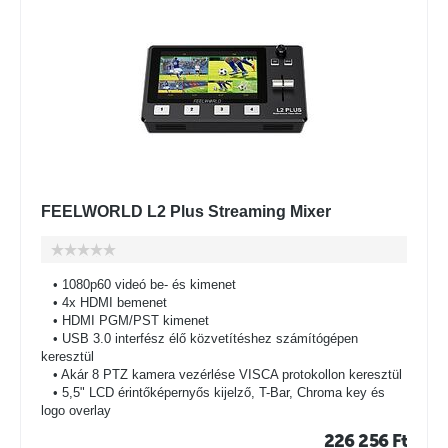
FEELWORLD L2 Plus Streaming Mixer
• 1080p60 videó be- és kimenet
• 4x HDMI bemenet
• HDMI PGM/PST kimenet
• USB 3.0 interfész élő közvetítéshez számítógépen
keresztül
• Akár 8 PTZ kamera vezérlése VISCA protokollon keresztül
• 5,5" LCD érintőképernyős kijelző, T-Bar, Chroma key és
logo overlay
226 256
Ft