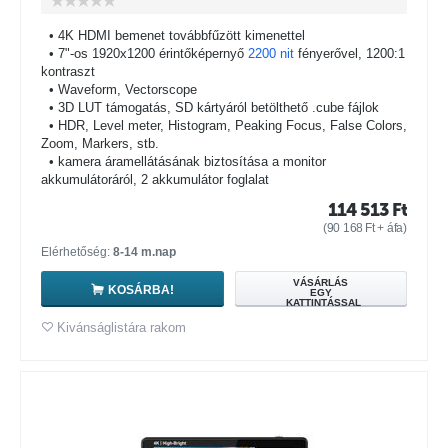
• 4K HDMI bemenet továbbfűzött kimenettel
• 7"-os 1920x1200 érintőképernyő
2200 nit
fényerővel, 1200:1
kontraszt
• Waveform, Vectorscope
• 3D LUT támogatás, SD kártyáról betölthető .cube fájlok
• HDR, Level meter, Histogram, Peaking Focus, False Colors,
Zoom, Markers, stb.
• kamera áramellátásának biztosítása a monitor
akkumulátoráról, 2 akkumulátor foglalat
114 513
Ft
(
90 168
Ft
+ áfa)
Elérhetőség:
8-14 m.nap
VÁSÁRLÁS
KOSÁRBA!
EGY
KATTINTÁSSAL
Kivánságlistára rakom