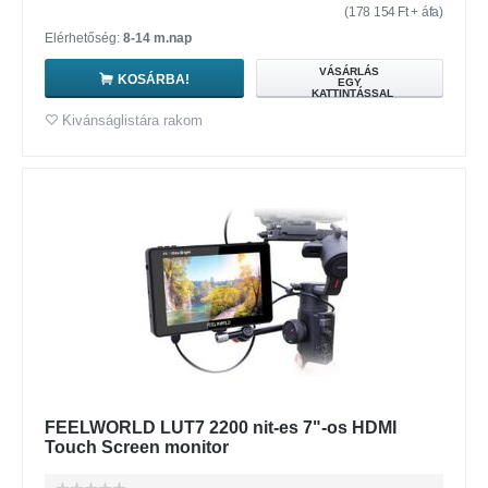
(
178 154
Ft
+ áfa)
Elérhetőség:
8-14 m.nap
VÁSÁRLÁS
KOSÁRBA!
EGY
KATTINTÁSSAL
Kivánságlistára rakom
FEELWORLD LUT7 2200 nit-es 7"-os HDMI
Touch Screen monitor