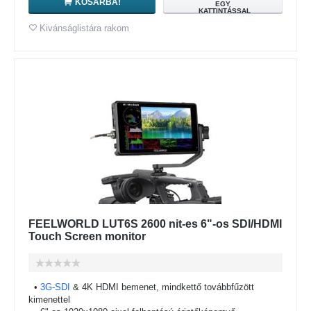
KOSÁRBA!
EGY
KATTINTÁSSAL
Kivánságlistára rakom
FEELWORLD LUT6S 2600 nit-es 6"-os SDI/HDMI
Touch Screen monitor
•
3G-SDI
& 4K HDMI bemenet, mindkettő továbbfűzött
kimenettel