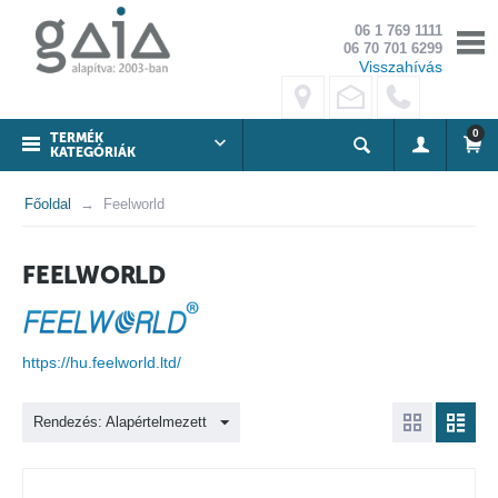
06 1 769 1111
06 70 701 6299
Visszahívás
0
TERMÉK
KATEGÓRIÁK
Főoldal
Feelworld
FEELWORLD
https://hu.feelworld.ltd/
Rendezés: Alapértelmezett