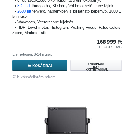
• 6"-os 1920x1080 oixel felbontású érintőképernyő
•
3D LUT
támogatás, SD kártyáról betölthető .cube fájlok
•
2600 nit
fényerő, napfényben is jól látható képernyő, 1000:1
kontraszt
• Waveform, Vectorscope kijelzés
• HDR, Level meter, Histogram, Peaking Focus, False Colors,
Zoom, Markers, stb.
168 999
Ft
(
133 070
Ft
+ áfa)
Elérhetőség: 8-14 m.nap
VÁSÁRLÁS
KOSÁRBA!
EGY
KATTINTÁSSAL
Kivánságlistára rakom