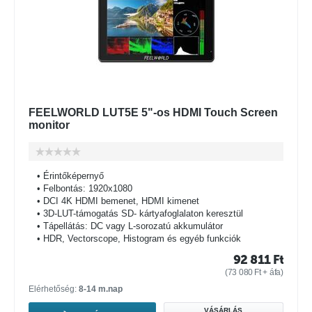
FEELWORLD LUT5E 5"-os HDMI Touch Screen
monitor
• Érintőképernyő
• Felbontás: 1920x1080
• DCI 4K HDMI bemenet, HDMI kimenet
• 3D-LUT-támogatás SD- kártyafoglalaton keresztül
• Tápellátás: DC vagy L-sorozatú akkumulátor
• HDR, Vectorscope, Histogram és egyéb funkciók
92 811
Ft
(
73 080
Ft
+ áfa)
Elérhetőség:
8-14 m.nap
VÁSÁRLÁS