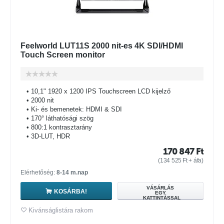
Feelworld LUT11S 2000 nit-es 4K SDI/HDMI
Touch Screen monitor
• 10,1" 1920 x 1200 IPS Touchscreen LCD kijelző
• 2000 nit
• Ki- és bemenetek: HDMI & SDI
• 170° láthatósági szög
• 800:1 kontrasztarány
• 3D-LUT, HDR
170 847
Ft
(
134 525
Ft
+ áfa)
Elérhetőség:
8-14 m.nap
VÁSÁRLÁS
KOSÁRBA!
EGY
KATTINTÁSSAL
Kivánságlistára rakom