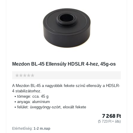
Mezdon BL-45 Ellensúly HDSLR 4-hez, 45g-os
A Mezdon BL-45 a nagyobbik fekete színű ellensúly a HDSLR-
4 stabilizátorhoz.
• tömege: cca. 45 g
• anyaga: alumínium
• felület: üveggyöngy-szórt, eloxált fekete
7 268
Ft
(
5 723
Ft
+ áfa)
Elérhetőség:
1-2 m.nap