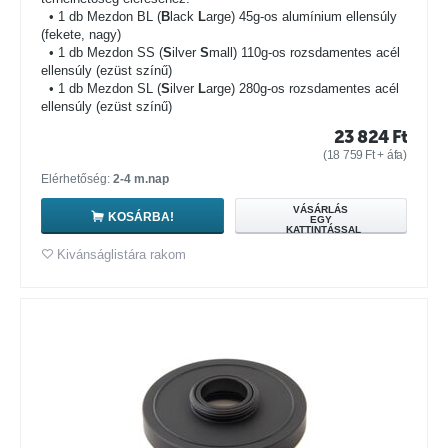
• 1 db Mezdon BL (
B
lack
L
arge) 45g-os alumínium ellensúly
(fekete, nagy)
• 1 db Mezdon SS (
S
ilver
S
mall) 110g-os rozsdamentes acél
ellensúly (ezüst színű)
• 1 db Mezdon SL (
S
ilver
L
arge) 280g-os rozsdamentes acél
ellensúly (ezüst színű)
23 824
Ft
(
18 759
Ft
+ áfa)
Elérhetőség:
2-4 m.nap
VÁSÁRLÁS
KOSÁRBA!
EGY
KATTINTÁSSAL
Kivánságlistára rakom