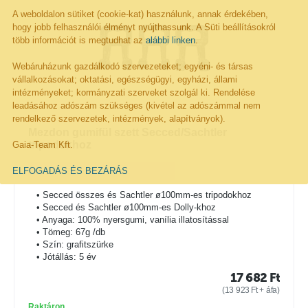
A weboldalon sütiket (cookie-kat) használunk, annak érdekében,
hogy jobb felhasználói élményt nyújthassunk. A Süti beállításokról
több információt is megtudhat az
alábbi linken
.
Webáruházunk gazdálkodó szervezeteket; egyéni- és társas
vállalkozásokat; oktatási, egészségügyi, egyházi, állami
intézményeket; kormányzati szerveket szolgál ki. Rendelése
leadásához adószám szükséges (kivétel az adószámmal nem
rendelkező szervezetek, intézmények, alapítványok).
Mezdon gumifül szett Secced/Sachtler
tripodokhoz
Gaia-Team Kft.
ELFOGADÁS ÉS BEZÁRÁS
• Secced összes és Sachtler ø100mm-es tripodokhoz
• Secced és Sachtler ø100mm-es Dolly-khoz
• Anyaga: 100% nyersgumi, vanília illatosítással
• Tömeg: 67g /db
• Szín: grafitszürke
• Jótállás: 5 év
17 682
Ft
(
13 923
Ft
+ áfa)
Raktáron