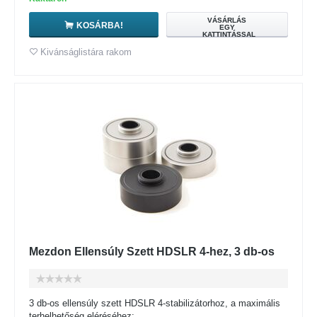
VÁSÁRLÁS
KOSÁRBA!
EGY
KATTINTÁSSAL
Kivánságlistára rakom
Mezdon Ellensúly Szett HDSLR 4-hez, 3 db-os
3 db-os ellensúly szett HDSLR 4-stabilizátorhoz, a maximális
terhelhetőség eléréséhez: