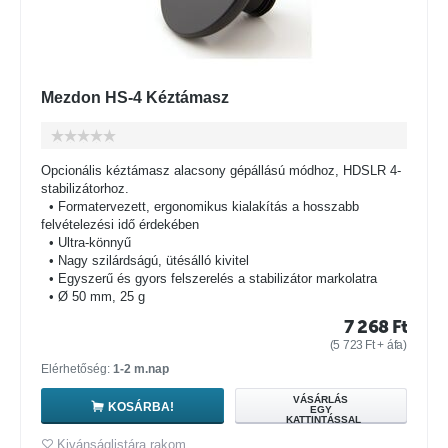
Mezdon HS-4 Kéztámasz
Opcionális kéztámasz alacsony gépállású módhoz, HDSLR 4-
stabilizátorhoz.
• Formatervezett, ergonomikus kialakítás a hosszabb
felvételezési idő érdekében
• Ultra-könnyű
• Nagy szilárdságú, ütésálló kivitel
• Egyszerű és gyors felszerelés a stabilizátor markolatra
• Ø 50 mm, 25 g
7 268
Ft
(
5 723
Ft
+ áfa)
Elérhetőség:
1-2 m.nap
VÁSÁRLÁS
KOSÁRBA!
EGY
KATTINTÁSSAL
Kivánságlistára rakom