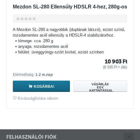
Mezdon SL-280 Ellensúly HDSLR 4-hez, 280g-os
A Mezdon SL-280 a nagyobbik (duplának látszó), ezüst színű,
rozsdamentes acél ellensúly a HDSLR-4 stabilizátorhoz.
• tömege: cca. 280 g
• anyaga: rozsdamentes acél
• felület: üveggyöngy-szórt kivitel, ezüst színben
10 903
Ft
(
8 585
Ft
+ áfa)
Elérhetőség:
1-2 m.nap
VÁSÁRLÁS
KOSÁRBA!
EGY
KATTINTÁSSAL
Kivánságlistára rakom
FELHASZNÁLÓI FIÓK