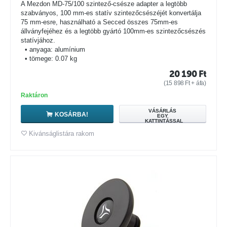
A Mezdon MD-75/100 szintező-csésze adapter a legtöbb
szabványos, 100 mm-es statív szintezőcsészéjét konvertálja
75 mm-esre, használható a Secced összes 75mm-es
állványfejéhez és a legtöbb gyártó 100mm-es szintezőcsészés
statívjához.
• anyaga: alumínium
• tömege: 0.07 kg
20 190
Ft
(
15 898
Ft
+ áfa)
Raktáron
VÁSÁRLÁS
KOSÁRBA!
EGY
KATTINTÁSSAL
Kivánságlistára rakom