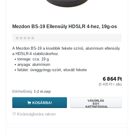
Mezdon BS-19 Ellensúly HDSLR 4-hez, 19g-os
A Mezdon BS-19 a kisebbik fekete színű, alumínium ellensúly
a HDSLR-4 stabilizátorhoz.
• tömege: cca. 19 g
• anyaga: alumínium
• felület: üveggyöngy-szórt, eloxált fekete
6 864
Ft
(
5 405
Ft
+ áfa)
Elérhetőség:
1-2 m.nap
VÁSÁRLÁS
KOSÁRBA!
EGY
KATTINTÁSSAL
Kivánságlistára rakom