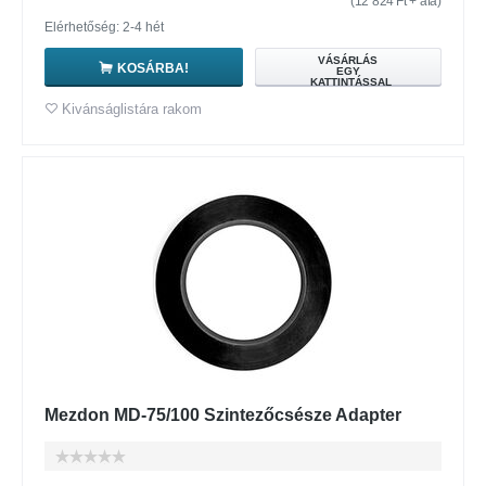
(
12 824
Ft
+ áfa)
Elérhetőség: 2-4 hét
VÁSÁRLÁS
KOSÁRBA!
EGY
KATTINTÁSSAL
Kivánságlistára rakom
Mezdon MD-75/100 Szintezőcsésze Adapter