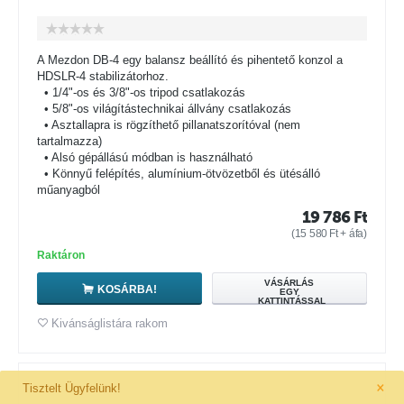
A Mezdon DB-4 egy balansz beállító és pihentető konzol a
HDSLR-4 stabilizátorhoz.
• 1/4"-os és 3/8"-os tripod csatlakozás
• 5/8"-os világítástechnikai állvány csatlakozás
• Asztallapra is rögzíthető pillanatszorítóval (nem
tartalmazza)
• Alsó gépállású módban is használható
• Könnyű felépítés, alumínium-ötvözetből és ütésálló
műanyagból
19 786
Ft
(
15 580
Ft
+ áfa)
Raktáron
VÁSÁRLÁS
KOSÁRBA!
EGY
KATTINTÁSSAL
Kivánságlistára rakom
×
Tisztelt Ügyfelünk!