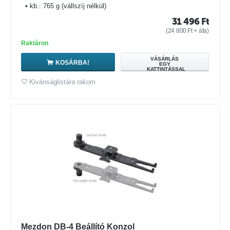
• kb.: 765 g (vállszíj nélkül)
31 496
Ft
(
24 800
Ft
+ áfa)
Raktáron
VÁSÁRLÁS
KOSÁRBA!
EGY
KATTINTÁSSAL
Kivánságlistára rakom
Mezdon DB-4 Beállító Konzol