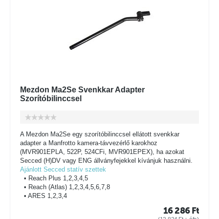
Mezdon Ma2Se Svenkkar Adapter
Szorítóbilinccsel
A Mezdon Ma2Se egy szorítóbilinccsel ellátott svenkkar
adapter a Manfrotto kamera-távvezérlő karokhoz
(MVR901EPLA, 522P, 524CFi, MVR901EPEX), ha azokat
Secced (H)DV vagy ENG állványfejekkel kívánjuk használni.
Ajánlott Secced statív szettek
• Reach Plus 1,2,3,4,5
• Reach (Atlas) 1,2,3,4,5,6,7,8
• ARES 1,2,3,4
16 286
Ft