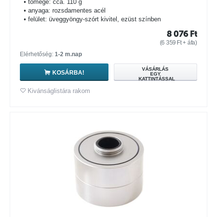
• tömege: cca. 110 g
• anyaga: rozsdamentes acél
• felület: üveggyöngy-szórt kivitel, ezüst színben
8 076
Ft
(
6 359
Ft
+ áfa)
Elérhetőség:
1-2 m.nap
VÁSÁRLÁS
KOSÁRBA!
EGY
KATTINTÁSSAL
Kivánságlistára rakom