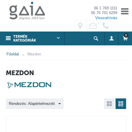
06 1 769 1111
06 70 701 6299
Visszahívás
0
TERMÉK
KATEGÓRIÁK
Főoldal
Mezdon
MEZDON
Rendezés: Alapértelmezett