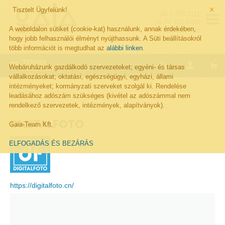
×
Tisztelt Ügyfelünk!
06 1 769 1111
06 70 701 6299
A weboldalon sütiket (cookie-kat) használunk, annak érdekében,
Visszahívás
hogy jobb felhasználói élményt nyújthassunk. A Süti beállításokról
több információt is megtudhat az
alábbi linken
.
0
TERMÉK
Webáruházunk gazdálkodó szervezeteket; egyéni- és társas
KATEGÓRIÁK
vállalkozásokat; oktatási, egészségügyi, egyházi, állami
intézményeket; kormányzati szerveket szolgál ki. Rendelése
Főoldal
Digitalfoto
leadásához adószám szükséges (kivétel az adószámmal nem
rendelkező szervezetek, intézmények, alapítványok).
DIGITALFOTO
Gaia-Team Kft.
ELFOGADÁS ÉS BEZÁRÁS
https://digitalfoto.cn/