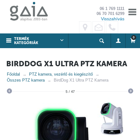
06 1 769 1111
06 70 701 6299
Visszahívás
0
TERMÉK
KATEGÓRIÁK
BIRDDOG X1 ULTRA PTZ KAMERA
Főoldal
PTZ kamera, vezérlő és kiegészítő
Összes PTZ kamera
BirdDog X1 Ultra PTZ Kamera
5
/
47