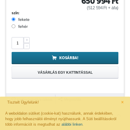
650 994
Ft
(
512 594
Ft
+ áfa)
szín:
fekete
fehér
+
−
KOSÁRBA!
VÁSÁRLÁS EGY KATTINTÁSSAL
×
Megosztás
Kivánságlistára rakom
Tisztelt Ügyfelünk!
A weboldalon sütiket (cookie-kat) használunk, annak érdekében,
Részletes leírás
hogy jobb felhasználói élményt nyújthassunk. A Süti beállításokról
több információt is megtudhat az
alábbi linken
.