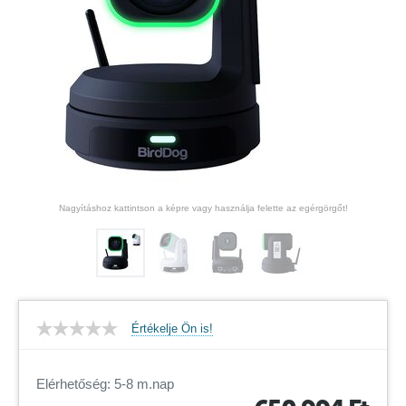
Nagyításhoz kattintson a képre vagy használja felette az egérgörgőt!
Értékelje Ön is!
Elérhetőség: 5-8 m.nap