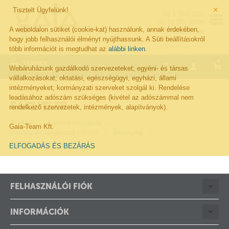
×
Tisztelt Ügyfelünk!
06 1 769 1111
06 70 701 6299
A weboldalon sütiket (cookie-kat) használunk, annak érdekében,
Visszahívás
hogy jobb felhasználói élményt nyújthassunk. A Süti beállításokról
több információt is megtudhat az
alábbi linken
.
0
TERMÉK
Webáruházunk gazdálkodó szervezeteket; egyéni- és társas
KATEGÓRIÁK
vállalkozásokat; oktatási, egészségügyi, egyházi, állami
intézményeket; kormányzati szerveket szolgál ki. Rendelése
leadásához adószám szükséges (kivétel az adószámmal nem
SACHTLER
rendelkező szervezetek, intézmények, alapítványok).
Főoldal
Kamera mozgatás
Gaia-Team Kft.
Állvány és kiegészítő / Videó
Állványfej
Sachtler
ELFOGADÁS ÉS BEZÁRÁS
FELHASZNÁLÓI FIÓK
INFORMÁCIÓK