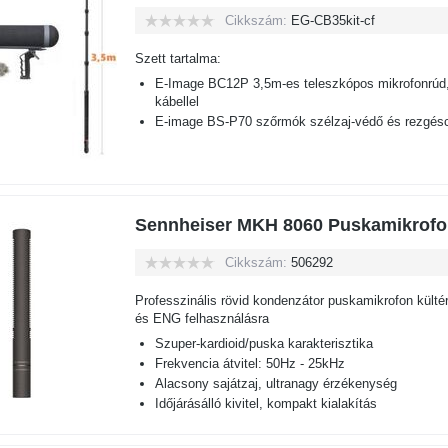
Cikkszám:
EG-CB35kit-cf
Szett tartalma:
E-Image BC12P 3,5m-es teleszkópos mikrofonrúd,
kábellel
E-image BS-P70 szőrmók szélzaj-védő és rezgéscs
Sennheiser MKH 8060 Puskamikrofo
Cikkszám:
506292
Professzinális rövid kondenzátor puskamikrofon kültéri
és ENG felhasználásra
Szuper-kardioid/puska karakterisztika
Frekvencia átvitel: 50Hz - 25kHz
Alacsony sajátzaj, ultranagy érzékenység
Időjárásálló kivitel, kompakt kialakítás