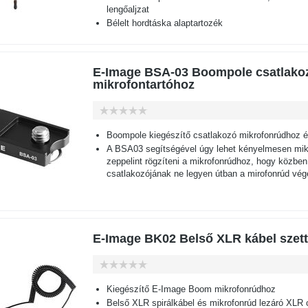
lengőaljzat
Bélelt hordtáska alaptartozék
E-Image BSA-03 Boompole csatlako
mikrofontartóhoz
Boompole kiegészítő csatlakozó mikrofonrúdhoz 
A BSA03 segítségével úgy lehet kényelmesen mik
zeppelint rögzíteni a mikrofonrúdhoz, hogy közbe
csatlakozójának ne legyen útban a mirofonrúd vég
E-Image BK02 Belső XLR kábel szett
Kiegészítő E-Image Boom mikrofonrúdhoz
Belső XLR spirálkábel és mikrofonrúd lezáró XLR