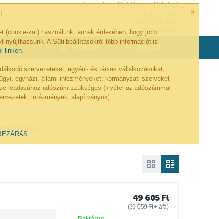
Tech-info
Gyártóink
Pályázat
×
!
06 1 769 1111
06 70 701 6299
Visszahívás
et (cookie-kat) használunk, annak érdekében, hogy jobb
t nyújthassunk. A Süti beállításokról több információt is
0
FIÓKOM
KOSÁR
bi linken
.
lkodó szervezeteket; egyéni- és társas vállalkozásokat;
ügyi, egyházi, állami intézményeket; kormányzati szerveket
lése leadásához adószám szükséges (kivétel az adószámmal
ervezetek, intézmények, alapítványok).
Következő
BEZÁRÁS
49 605
Ft
(
39 059
Ft
+ áfa)
Raktáron