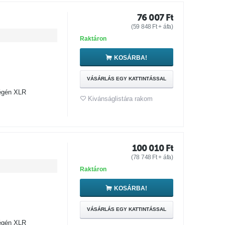
76 007
Ft
(
59 848
Ft
+ áfa)
Raktáron
KOSÁRBA!
VÁSÁRLÁS EGY KATTINTÁSSAL
végén XLR
Kivánságlistára rakom
100 010
Ft
(
78 748
Ft
+ áfa)
Raktáron
KOSÁRBA!
VÁSÁRLÁS EGY KATTINTÁSSAL
végén XLR