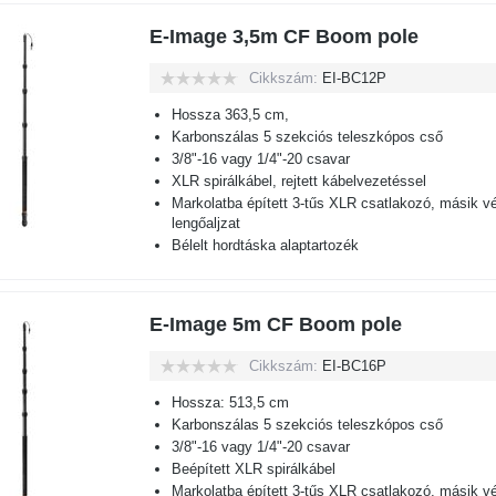
E-Image 3,5m CF Boom pole
Cikkszám:
EI-BC12P
Hossza 363,5 cm,
Karbonszálas 5 szekciós teleszkópos cső
3/8"-16 vagy 1/4"-20 csavar
XLR spirálkábel, rejtett kábelvezetéssel
Markolatba épített 3-tűs XLR csatlakozó, másik 
lengőaljzat
Bélelt hordtáska alaptartozék
E-Image 5m CF Boom pole
Cikkszám:
EI-BC16P
Hossza: 513,5 cm
Karbonszálas 5 szekciós teleszkópos cső
3/8"-16 vagy 1/4"-20 csavar
Beépített XLR spirálkábel
Markolatba épített 3-tűs XLR csatlakozó, másik 