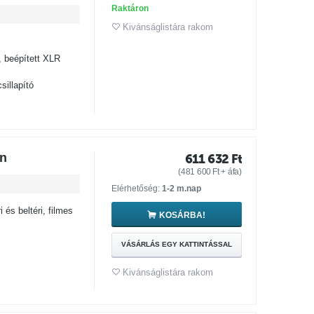
Raktáron
Kivánságlistára rakom
 beépített XLR
illapító
n
611 632
Ft
(
481 600
Ft
+ áfa)
Elérhetőség:
1-2 m.nap
 és beltéri, filmes
KOSÁRBA!
VÁSÁRLÁS EGY KATTINTÁSSAL
Kivánságlistára rakom