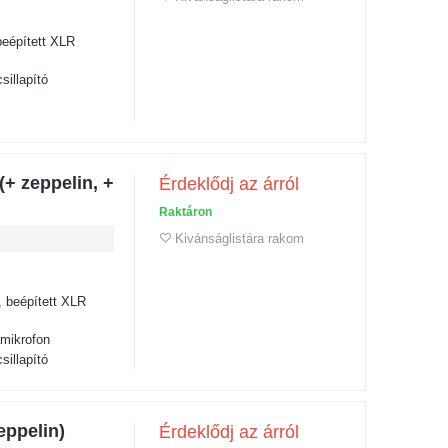
eépített XLR
illapító
+ zeppelin, +
Érdeklődj az árról
Raktáron
Kivánságlistára rakom
 beépített XLR
amikrofon
illapító
eppelin)
Érdeklődj az árról