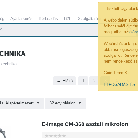
Tisztelt Ügyfelünk
ség
Ajánlatkérés
Bérbeadás
B2B
Szolgáltatások
Referenciák
A weboldalon sütik
felhasználói élmény
megtudhat az
aláb
Webáruházunk gazdá
oktatási, egészség
CHNIKA
szolgál ki. Rende
nem rendelkező sz
otechnika
Gaia-Team Kft.
Előző
1
2
3
4
5
ELFOGADÁS ÉS 
s: Alapértelmezett
32 egy oldalon
E-Image CM-360 asztali mikrofon