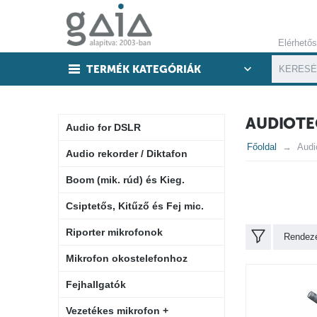
Elérhető
TERMÉK KATEGÓRIÁK
AUDIOTE
Audio for DSLR
Főoldal
Audi
Audio rekorder / Diktafon
Boom (mik. rúd) és Kieg.
Csiptetős, Kitűző és Fej mic.
Riporter mikrofonok
Rendezé
Mikrofon okostelefonhoz
Fejhallgatók
Vezetékes mikrofon +