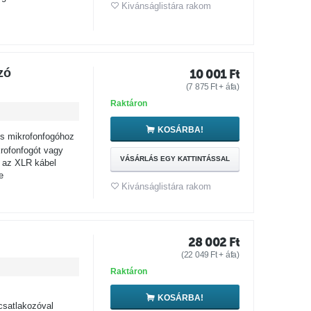
Kivánságlistára rakom
zó
10 001
Ft
(
7 875
Ft
+ áfa)
Raktáron
KOSÁRBA!
és mikrofonfogóhoz
rofonfogót vagy
VÁSÁRLÁS EGY KATTINTÁSSAL
n az XLR kábel
e
Kivánságlistára rakom
28 002
Ft
(
22 049
Ft
+ áfa)
Raktáron
KOSÁRBA!
 csatlakozóval