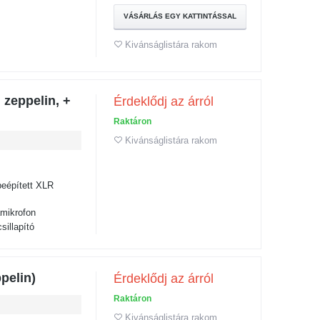
VÁSÁRLÁS EGY KATTINTÁSSAL
Kivánságlistára rakom
 zeppelin, +
Érdeklődj az árról
Raktáron
Kivánságlistára rakom
eépített XLR
amikrofon
illapító
pelin)
Érdeklődj az árról
Raktáron
Kivánságlistára rakom