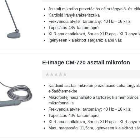
Asztali mikrofon prezetációs célra tárgyaló- és e
Kardioid iránykarakterisztika
Frekvencia átviteli tartomány: 40 Hz - 16 kHz
Tápellátás 48V fantomtápról
XLR apa csatlakozó, 3m-es XLR apa - XLR anya k
Igényesen kialakított sárgaréz alapú váz
E-Image CM-720 asztali mikrofon
Kardioid asztali mikrofon prezetációs célra tárgyal
előadótermekbe
Mikrofonfej használható a tartozék kismembrános
mikrofonnal is
Frekvencia átviteli tartomány: 40 Hz - 16 kHz
Tápellátás 48V fantomtápról
XLR apa csatlakozó, 3m-es XLR apa - XLR anya k
Max. magasság: 11,5cm, igényesen kialakított sá