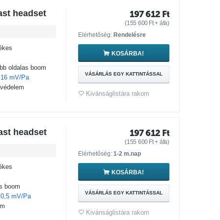
ast headset
197 612
Ft
(
155 600
Ft
+ áfa)
Elérhetőség:
Rendelésre
tékes
KOSÁRBA!
obb oldalas boom
VÁSÁRLÁS EGY KATTINTÁSSAL
,
16 mV/Pa
 védelem
Kivánságlistára rakom
ast headset
197 612
Ft
(
155 600
Ft
+ áfa)
Elérhetőség:
1-2 m.nap
tékes
KOSÁRBA!
as boom
VÁSÁRLÁS EGY KATTINTÁSSAL
,
0,5 mV/Pa
em
Kivánságlistára rakom