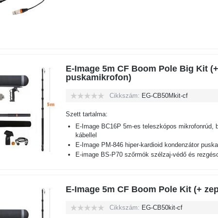
E-Image 5m CF Boom Pole Big Kit (+
puskamikrofon)
Cikkszám:
EG-CB50Mkit-cf
Szett tartalma:
E-Image BC16P 5m-es teleszkópos mikrofonrúd, b
kábellel
E-Image PM-846 hiper-kardioid kondenzátor pusk
E-image BS-P70 szőrmók szélzaj-védő és rezgéscs
E-Image 5m CF Boom Pole Kit (+ zep
Cikkszám:
EG-CB50kit-cf