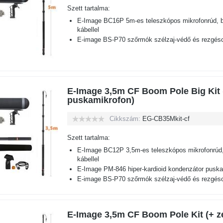
Szett tartalma:
E-Image BC16P 5m-es teleszkópos mikrofonrúd, b
kábellel
E-image BS-P70 szőrmók szélzaj-védő és rezgéscs
E-Image 3,5m CF Boom Pole Big Kit (
puskamikrofon)
Cikkszám:
EG-CB35Mkit-cf
Szett tartalma:
E-Image BC12P 3,5m-es teleszkópos mikrofonrúd,
kábellel
E-Image PM-846 hiper-kardioid kondenzátor pusk
E-image BS-P70 szőrmók szélzaj-védő és rezgéscs
E-Image 3,5m CF Boom Pole Kit (+ z