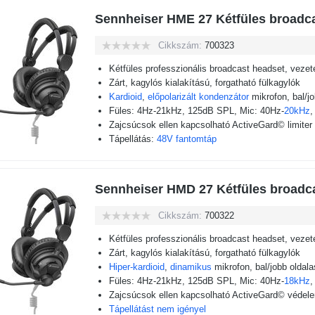
Sennheiser HME 27 Kétfüles broadc
Cikkszám:
700323
Kétfüles professzionális broadcast headset, veze
Zárt, kagylós kialakítású, forgatható fülkagylók
Kardioid
,
előpolarizált kondenzátor
mikrofon, bal/j
Füles: 4Hz-21kHz, 125dB SPL, Mic: 40Hz-
20kHz
Zajcsúcsok ellen kapcsolható ActiveGard© limiter
Tápellátás:
48V fantomtáp
Sennheiser HMD 27 Kétfüles broadc
Cikkszám:
700322
Kétfüles professzionális broadcast headset, veze
Zárt, kagylós kialakítású, forgatható fülkagylók
Hiper-kardioid
,
dinamikus
mikrofon, bal/jobb oldal
Füles: 4Hz-21kHz, 125dB SPL, Mic: 40Hz-
18kHz
Zajcsúcsok ellen kapcsolható ActiveGard© védel
Tápellátást nem igényel