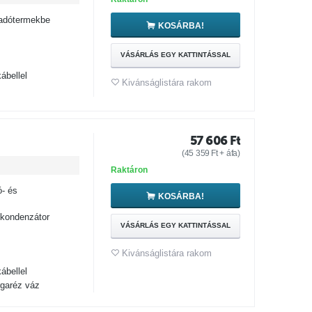
lőadótermekbe
KOSÁRBA!
VÁSÁRLÁS EGY KATTINTÁSSAL
ábellel
Kivánságlistára rakom
57 606
Ft
(
45 359
Ft
+ áfa)
Raktáron
ó- és
KOSÁRBA!
 kondenzátor
VÁSÁRLÁS EGY KATTINTÁSSAL
Kivánságlistára rakom
ábellel
rgaréz váz